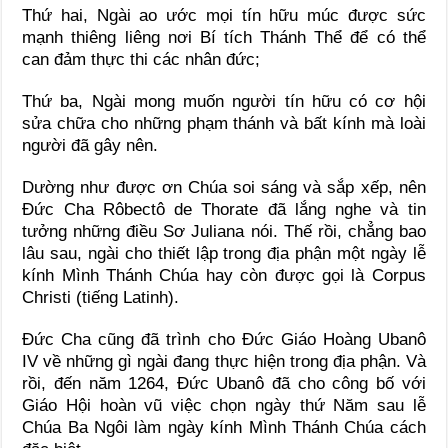
Thứ hai, Ngài ao ước mọi tín hữu múc được sức
mạnh thiêng liêng nơi Bí tích Thánh Thể để có thể
can đảm thực thi các nhân đức;
Thứ ba, Ngài mong muốn người tín hữu có cơ hội
sửa chữa cho những phạm thánh và bất kính mà loài
người đã gây nên.
Dường như được ơn Chúa soi sáng và sắp xếp, nên
Đức Cha Rôbectô de Thorate đã lắng nghe và tin
tưởng những điều Sơ Juliana nói. Thế rồi, chẳng bao
lâu sau, ngài cho thiết lập trong địa phận một ngày lễ
kính Mình Thánh Chúa hay còn được gọi là Corpus
Christi (tiếng Latinh).
Đức Cha cũng đã trình cho Đức Giáo Hoàng Ubanô
IV về những gì ngài đang thực hiện trong địa phận. Và
rồi, đến năm 1264, Đức Ubanô đã cho công bố với
Giáo Hội hoàn vũ việc chọn ngày thứ Năm sau lễ
Chúa Ba Ngôi làm ngày kính Mình Thánh Chúa cách