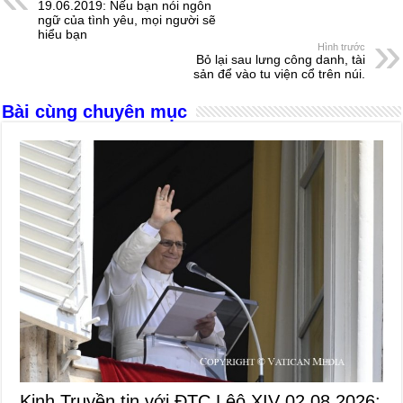
b
n
A
d
19.06.2019: Nếu bạn nói ngôn
ngữ của tình yêu, mọi người sẽ
o
g
p
s
hiểu bạn
Hình trước
o
er
p
Bỏ lại sau lưng công danh, tài
sản để vào tu viện cổ trên núi.
k
Bài cùng chuyên mục
Kinh Truyền tin với ĐTC Lêô XIV 02.08.2026: