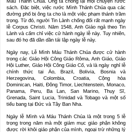
Máu Thánh Chúa. Ông ta chống lại mọi chuyện rước
sách. Đặc biệt, việc rước Mình Thánh Chúa qua các
đường phố bị ông ta cho là một việc phạm thánh trầm
trọng. Từ đó, người Tin Lành chống đối rất mạnh ngày
lễ Corpus Christi. Năm 1548, Anh Giáo ngả theo Tin
Lành và cấm chỉ việc cử hành ngày lễ này. Tuy nhiên,
sau đó họ đã dần dần tái lập ngày lễ này.
Ngày nay, Lễ Mình Máu Thánh Chúa được cử hành
trong các Giáo Hội Công Giáo Rôma, Anh Giáo, Giáo
Hội Luther, Giáo Hội Công Giáo Cổ, và là ngày nghỉ lễ
chính thức tại Áo, Brazil, Bolivia, Bosnia và
Herzegovina, Colombia, Croatia, Cộng hòa
Dominican, Haiti, Đông Timor, Liechtenstein, Monaco,
Panama, Peru, Ba Lan, San Marino, Thụy Sĩ,
Grenada, Saint Lucia, Trinidad và Tobago và một số
tiểu bang tại Đức và Tây Ban Nha.
Ngày lễ Mình và Máu Thánh Chúa là một trong 5 lễ
trọng trong năm mà một giám mục giáo phận không
được rời khỏi giáo phận của mình, ngoại trừ những lý