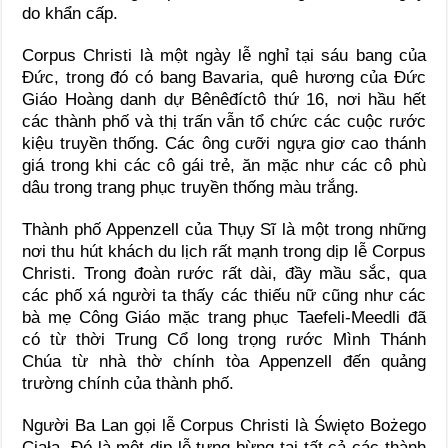
do khẩn cấp.
Corpus Christi là một ngày lễ nghỉ tại sáu bang của
Đức, trong đó có bang Bavaria, quê hương của Đức
Giáo Hoàng danh dự Bênêđíctô thứ 16, nơi hầu hết
các thành phố và thị trấn vẫn tổ chức các cuộc rước
kiệu truyền thống. Các ông cưỡi ngựa giơ cao thánh
giá trong khi các cô gái trẻ, ăn mặc như các cô phù
dâu trong trang phục truyền thống màu trắng.
Thành phố Appenzell của Thụy Sĩ là một trong những
nơi thu hút khách du lịch rất mạnh trong dịp lễ Corpus
Christi. Trong đoàn rước rất dài, đầy mầu sắc, qua
các phố xá người ta thấy các thiếu nữ cũng như các
bà mẹ Công Giáo mặc trang phục Taefeli-Meedli đã
có từ thời Trung Cổ long trọng rước Mình Thánh
Chúa từ nhà thờ chính tòa Appenzell đến quảng
trường chính của thành phố.
Người Ba Lan gọi lễ Corpus Christi là Święto Bożego
Ciała. Đó là một dịp lễ tưng bừng tại tất cả các thành