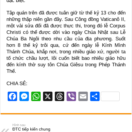
đặc biệt.
Tập quán trên đã được tuân giữ từ thế kỷ 13 cho đến
những thập niên gần đây. Sau Công đồng Vaticanô II,
một vài sửa đổi đã được thực thi, trong đó lễ Corpus
Christi có thể được dời vào ngày Chúa Nhật sau Lễ
Chúa Ba Ngôi theo nhu cầu của địa phương. Suốt
hơn 8 thế kỷ trôi qua, cứ đến ngày lễ Kính Mình
Thánh Chúa, khắp nơi, trong nhiều giáo xứ, người ta
tổ chức chầu lượt, lôi cuốn biết bao nhiêu giáo hữu
đến kính thờ suy tôn Chúa Giêsu trong Phép Thánh
Thể.
CHIA SẺ:
F
M
W
X
T
Vi
E
S
a
e
h
hr
b
m
h
c
ss
at
e
er
ail
ar
e
e
s
a
e
Hình sau
ĐTC tiếp kiến chung