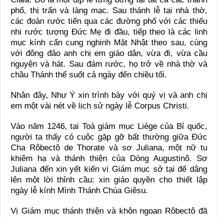
phố, thị trấn và làng mạc. Sau thánh lễ tại nhà thờ,
các đoàn rước tiến qua các đường phố với các thiếu
nhi rước tượng Đức Mẹ đi đầu, tiếp theo là các linh
mục kính cẩn cung nghinh Mặt Nhật theo sau, cùng
với đông đảo anh chị em giáo dân, vừa đi, vừa cầu
nguyện và hát. Sau đám rước, họ trở về nhà thờ và
chầu Thánh thể suốt cả ngày đến chiều tối.
Nhân đây, Như Ý xin trình bày với quý vị và anh chị
em một vài nét về lịch sử ngày lễ Corpus Christi.
Vào năm 1246, tại Toà giám mục Liège của Bỉ quốc,
người ta thấy có cuộc gặp gỡ bất thường giữa Đức
Cha Rôbectô de Thorate và sơ Juliana, một nữ tu
khiêm hạ và thánh thiện của Dòng Augustinô. Sơ
Juliana đến xin yết kiến vị Giám mục sở tại để dâng
lên một lời thỉnh cầu: xin giáo quyền cho thiết lập
ngày lễ kính Mình Thánh Chúa Giêsu.
Vị Giám mục thánh thiện và khôn ngoan Rôbectô đã