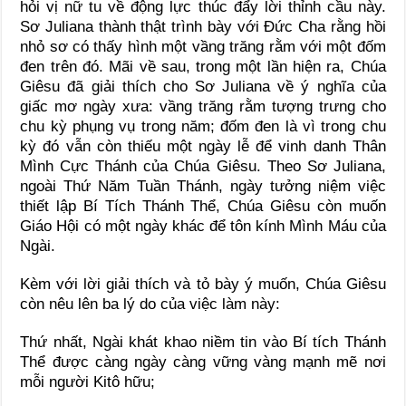
hỏi vị nữ tu về động lực thúc đẩy lời thỉnh cầu này.
Sơ Juliana thành thật trình bày với Đức Cha rằng hồi
nhỏ sơ có thấy hình một vầng trăng rằm với một đốm
đen trên đó. Mãi về sau, trong một lần hiện ra, Chúa
Giêsu đã giải thích cho Sơ Juliana về ý nghĩa của
giấc mơ ngày xưa: vầng trăng rằm tượng trưng cho
chu kỳ phụng vụ trong năm; đốm đen là vì trong chu
kỳ đó vẫn còn thiếu một ngày lễ để vinh danh Thân
Mình Cực Thánh của Chúa Giêsu. Theo Sơ Juliana,
ngoài Thứ Năm Tuần Thánh, ngày tưởng niệm việc
thiết lập Bí Tích Thánh Thể, Chúa Giêsu còn muốn
Giáo Hội có một ngày khác để tôn kính Mình Máu của
Ngài.
Kèm với lời giải thích và tỏ bày ý muốn, Chúa Giêsu
còn nêu lên ba lý do của việc làm này:
Thứ nhất, Ngài khát khao niềm tin vào Bí tích Thánh
Thể được càng ngày càng vững vàng mạnh mẽ nơi
mỗi người Kitô hữu;