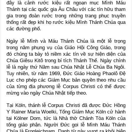
đây là cảnh rước kiệu rất ngoạn mục Mình Máu
Thánh tại các quốc gia Âu Châu với các tín hữu tham
gia trong đoàn rước trong những trang phục truyền
thống rất đẹp khi họ rước kiệu Mình Thánh Chúa qua
các đường phố.
Ngày lễ Mình và Máu Thánh Chúa là một lễ trọng
trong năm phụng vụ của Giáo Hội Công Giáo, trong
đó chúng ta bày tỏ niềm xác tín về sự hiện diện của
Chúa Giêsu Kitô trong bí tích Thánh Thể. Ngày chính
lễ là ngày thứ Năm sau Chúa Nhật Lễ Chúa Ba Ngôi.
Tuy nhiên, từ năm 1969, Đức Giáo Hoàng Phaolô Đệ
Lục cho phép các Giám Mục bản quyền theo nhu cầu
của từng địa phương lễ Corpus Christi có thể được
mừng vào ngày Chúa Nhật tiếp theo.
Tại Köln, thánh lễ Corpus Christi đã được Đức Hồng
Y Rainer Maria Woelki, Tổng Giám Mục Köln cử hành
tại Kölner Dom, tức là Nhà thờ Chánh Tòa Köln của
tổng giáo phận. Người Đức gọi lễ Mình Máu Thánh
Chúa là Fronleichnam. Danh từ này vượt ra khỏi biên