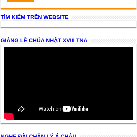
TÌM KIẾM TRÊN WEBSITE
GIẢNG LỄ CHÚA NHẬT XVIII TNA
NGHE ĐÀI CHÂN LÝ Á CHÂU