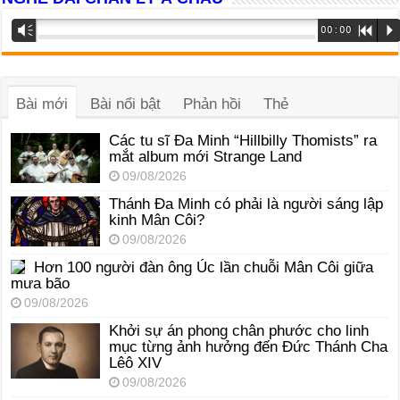
Trình
Vm
00:00
R
P
phát
âm
thanh
Bài mới
Bài nổi bật
Phản hồi
Thẻ
Các tu sĩ Đa Minh “Hillbilly Thomists” ra
mắt album mới Strange Land
09/08/2026
Thánh Đa Minh có phải là người sáng lập
kinh Mân Côi?
09/08/2026
Hơn 100 người đàn ông Úc lần chuỗi Mân Côi giữa
mưa bão
09/08/2026
Khởi sự án phong chân phước cho linh
mục từng ảnh hưởng đến Đức Thánh Cha
Lêô XIV
09/08/2026