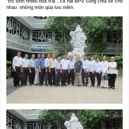
“trổ sinh nhiều hoa trái”, cả hai BPV cùng chia sẻ cho
nhau những món qùa lưu niệm.