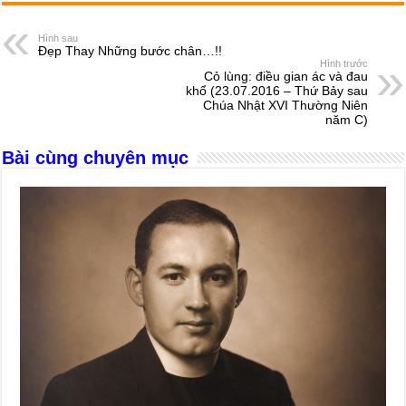
c
ss
at
e
er
ail
ar
e
e
s
a
e
Hình sau
Đẹp Thay Những bước chân…!!
b
n
A
d
Hình trước
Cỏ lùng: điều gian ác và đau
o
g
p
s
khổ (23.07.2016 – Thứ Bảy sau
Chúa Nhật XVI Thường Niên
o
er
p
năm C)
k
Bài cùng chuyên mục