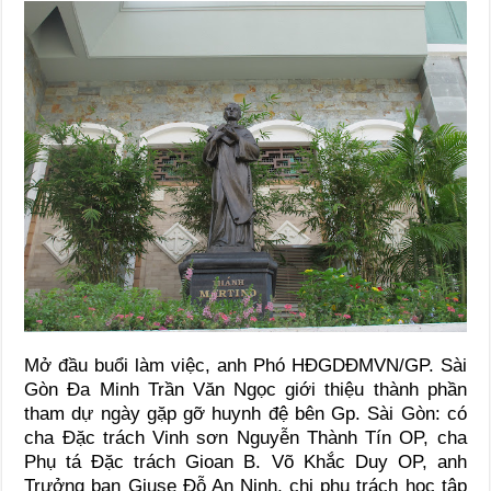
Mở đầu buổi làm việc, anh Phó HĐGDĐMVN/GP. Sài
Gòn Đa Minh Trần Văn Ngọc giới thiệu thành phần
tham dự ngày gặp gỡ huynh đệ bên Gp. Sài Gòn: có
cha Đặc trách Vinh sơn Nguyễn Thành Tín OP, cha
Phụ tá Đặc trách Gioan B. Võ Khắc Duy OP, anh
Trưởng ban Giuse Đỗ An Ninh, chị phụ trách học tập