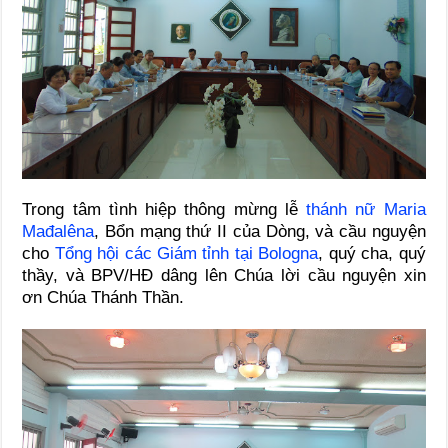
Trong tâm tình hiệp thông mừng lễ
thánh nữ Maria
Mađalêna
, Bổn mạng thứ II của Dòng, và cầu nguyện
cho
Tổng hội các Giám tỉnh tại Bologna
, quý cha, quý
thầy, và BPV/HĐ dâng lên Chúa lời cầu nguyện xin
ơn Chúa Thánh Thần.