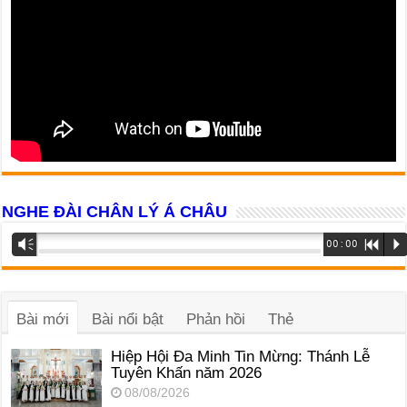
NGHE ĐÀI CHÂN LÝ Á CHÂU
Trình
Vm
00:00
R
P
phát
âm
thanh
Bài mới
Bài nổi bật
Phản hồi
Thẻ
Hiệp Hội Đa Minh Tin Mừng: Thánh Lễ
Tuyên Khấn năm 2026
08/08/2026