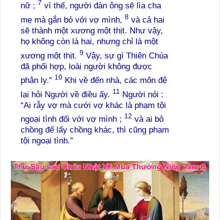
7
nữ ;
vì thế, người đàn ông sẽ lìa cha
8
mẹ mà gắn bó với vợ mình,
và cả hai
sẽ thành một xương một thịt. Như vậy,
họ không còn là hai, nhưng chỉ là một
9
xương một thịt.
Vậy, sự gì Thiên Chúa
đã phối hợp, loài người không được
10
phân ly.”
Khi về đến nhà, các môn đệ
11
lại hỏi Người về điều ấy.
Người nói :
“Ai rẫy vợ mà cưới vợ khác là phạm tội
12
ngoại tình đối với vợ mình ;
và ai bỏ
chồng để lấy chồng khác, thì cũng phạm
tội ngoại tình.”