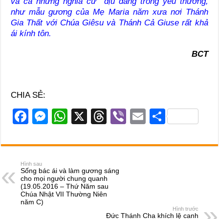
và cả những nghĩa cử dịu dàng trong yêu thương,
như mẫu gương của Mẹ Maria năm xưa nơi Thánh
Gia Thất với Chúa Giêsu và Thánh Cả Giuse rất khả
ái kính tôn.
BCT
CHIA SẺ:
F
M
W
X
T
Vi
E
S
a
e
h
hr
b
m
h
c
ss
at
e
er
ail
ar
e
e
s
a
e
Hình sau
Sống bác ái và làm gương sáng
b
n
A
d
cho mọi người chung quanh
(19.05.2016 – Thứ Năm sau
o
g
p
s
Chúa Nhật VII Thường Niên
năm C)
o
er
p
Hình trước
Đức Thánh Cha khích lệ canh