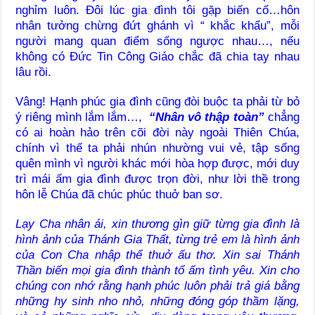
nghỉm luôn. Đôi lúc gia đình tôi gặp biến cố…hôn
nhân tưởng chừng đứt ghánh vì “ khắc khẩu”, mỗi
người mang quan điểm sống ngược nhau…, nếu
không có Đức Tin Công Giáo chắc đã chia tay nhau
lâu rồi.
Vâng! Hạnh phúc gia đình cũng đòi buộc ta phải từ bỏ
ý riêng mình lắm lắm…,
“Nhân vô thập toàn”
chẳng
có ai hoàn hảo trên cõi đời này ngoài Thiên Chúa,
chính vì thế ta phải nhún nhường vui vẻ, tập sống
quên mình vì người khác mới hòa hợp được, mới duy
trì mái ấm gia đình được trọn đời, như lời thề trong
hôn lễ Chúa đã chúc phúc thuở ban sơ.
Lạy Cha nhân ái, xin thương gìn giữ từng gia đình là
hình ảnh của Thánh Gia Thất, từng trẻ em là hình ảnh
của Con Cha nhập thể thuở ấu thơ. Xin sai Thánh
Thần biến mọi gia đình thành tổ ấm tình yêu. Xin cho
chúng con nhớ rằng hạnh phúc luôn phải trả giá bằng
những hy sinh nho nhỏ, những đóng góp thầm lặng,