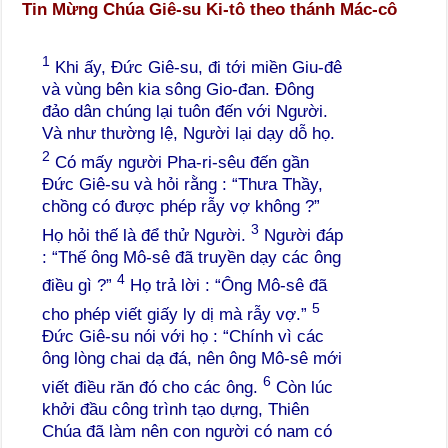
Tin Mừng Chúa Giê-su Ki-tô theo thánh Mác-cô
1
Khi ấy, Đức Giê-su, đi tới miền Giu-đê
và vùng bên kia sông Gio-đan. Đông
đảo dân chúng lại tuôn đến với Người.
Và như thường lệ, Người lại dạy dỗ họ.
2
Có mấy người Pha-ri-sêu đến gần
Đức Giê-su và hỏi rằng : “Thưa Thầy,
chồng có được phép rẫy vợ không ?”
3
Họ hỏi thế là để thử Người.
Người đáp
: “Thế ông Mô-sê đã truyền dạy các ông
4
điều gì ?”
Họ trả lời : “Ông Mô-sê đã
5
cho phép viết giấy ly dị mà rẫy vợ.”
Đức Giê-su nói với họ : “Chính vì các
ông lòng chai dạ đá, nên ông Mô-sê mới
6
viết điều răn đó cho các ông.
Còn lúc
khởi đầu công trình tạo dựng, Thiên
Chúa đã làm nên con người có nam có