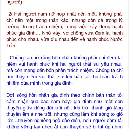
người!).
2/ Hai người nam nữ hợp nhất nên một, không phải
chỉ nên một trong thân xác, nhưng còn cả trong lý
tưởng, trong trách nhiệm, trong việc xây dựng hạnh
phúc gia đình… Nhờ vậy, vợ chồng vừa đem lại hạnh
phúc cho nhau, vừa dìu nhau tiến về hạnh phúc Nước
Trời.
Chúng ta nhớ rằng hôn nhân không phải chỉ đem lại
niềm vui hạnh phúc khi hai người thật sự yêu nhau,
mà còn mang đến bổn phận trách nhiệm. Chúng ta chỉ
tìm thấy niềm vui thật sự khi nào ta chu toàn trách
nhiệm của mình trong gia đình.
Đời sống hôn nhân gia đình theo chính bản thân tôi
cảm nhận qua bao năm nay: gia đình như một con
thuyền giữa dòng đời trôi nổi, khi trời thanh gió lặng
thuyền êm ả nhẹ trôi, nhưng cũng lắm khi sóng to gió
lớn…thuyền nghiêng ngả đảo điên, nếu người cầm lái
không vững tay chèo ắt con thuyền sẽ bị lật úp chìm