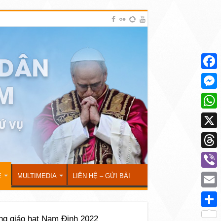
Face
Mess
What
X
Thre
Viber
Ẻ
MULTIMEDIA
LIÊN HỆ – GỬI BÀI
Emai
Shar
ng giáo hạt Nam Định 2022