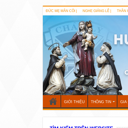
ĐỨC MẸ MÂN CÔI |
NGHE GIẢNG LỄ |
THẦN 
GIỚI THIỆU
THÔNG TIN
GIA