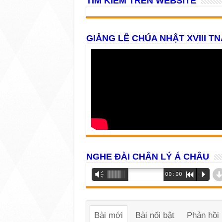
TÌM KIẾM TRÊN WEBSITE
GIẢNG LỄ CHÚA NHẬT XVIII TN
NGHE ĐÀI CHÂN LÝ Á CHÂU
Trình
Vm
00:00
R
P
phát
âm
thanh
Bài mới
Bài nổi bật
Phản hồi