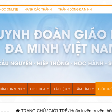
HỌC ONLINE |
HẠNH CÁC THÁNH |
THÁNH DÒNG ĐA MINH |
 ĐÌNH ĐA MINH
LỜI CHÚA
TÀI LIỆU
TÂM TÌNH
GIỚI TR
TRANG CHỦ
/
GIỚI TRẺ
/
Huấn luyện truyền thô