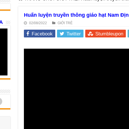
Huấn luyện truyền thông giáo hạt Nam Địn
A
02/08/2022
GIỚI TRẺ
Facebook
Twitter
Stumbleupon
d