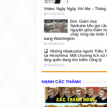
Video: Ngày Ngày Với Mẹ – Tháng
07/08/2026
Đức Giám mục
Spokane kêu gọi cầ
nguyện giữa thảm h
cháy rừng tàn khốc t
bang Washington
06/08/2026
Những hibakusha người Triều T
tại Hiroshima: Một chương lịch sử 
lãng quên đang tìm kiếm công lý
06/08/2026
HẠNH CÁC THÁNH