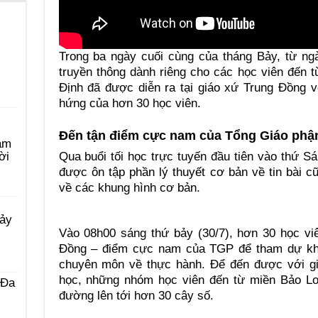
Trong ba ngày cuối cùng của tháng Bảy, từ ng
truyền thông dành riêng cho các học viên đến 
Định đã được diễn ra tại giáo xứ Trung Đồng v
hứng của hơn 30 học viên.
Đến tận điểm cực nam của Tổng Giáo phậ
àm
Qua buổi tối học trực tuyến đầu tiên vào thứ Sá
ời
được ôn tập phần lý thuyết cơ bản về tin bài 
về các khung hình cơ bản.
Bảy
Vào 08h00 sáng thứ bảy (30/7), hơn 30 học viê
Đồng – điểm cực nam của TGP để tham dự khoá
chuyên môn về thực hành. Để đến được với g
học, những nhóm học viên đến từ miền Bảo Lo
 Ða
đường lên tới hơn 30 cây số.