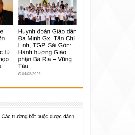
Huynh đoàn Giáo dân
ke
Đa Minh Gx. Tân Chí
ôn
Linh, TGP. Sài Gòn:
Hành hương Giáo
c tử
phận Bà Rịa – Vũng
 họp
Tàu
a
04/08/2026
Các trường bắt buộc được đánh