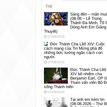
Thẻ
Sáng đèn – mặn muố
(08.08 – Lễ Trọng
Thánh Đa Minh, Tổ 
Dòng Anh Em Giảng
Thuyết)
07/08/2026
Đức Thánh Cha Lêô XIV: Cuộc
cách mạng của Tin Mừng phá đổ
những bức tường ngăn cách con
người
07/08/2026
Đức Thánh Cha Lêô
XIV bổ nhiệm cha
Benjamin Earl, OP l
Tham vấn viên Bộ Đ
sống Thánh hiến
07/08/2026
Tại anh em kém tin
(08.08.2026 – Thứ 