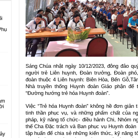
i
Phụ
Sáng Chúa nhật ngày 10/12/2023, đông đảo quý
người trẻ Liên huynh, Đoàn trưởng, Đoàn phó
đoàn thuộc 4 Liên huynh: Biên Hòa, Bến Gỗ,Tâ
Nhà truyền thống Huynh đoàn Giáo phận để 
“Đường hướng trẻ hóa Huynh đoàn”.
àm
Việc “Trẻ hóa Huynh đoàn” không hề đơn giản tí
ời
tinh thần phục vụ, và những phẩm chất của n
pháp, kỹ năng tổ chức- điều hành Chi, Nhóm n
thế Cha Đặc trách và Ban phục vụ Huynh đoàn 
tập huấn để chia sẻ những kiến thức, kỹ năng 
Bảy