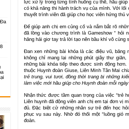
lực xử lý trong từng tình huống cụ thể, hầu gi
có khả năng thi hành trách vụ của mình. Với lối 
thuyết trình viên đã giúp cho học viên hứng thú
 Ða
Để giúp anh chị em củng cố và nắm bắt rõ nhữn
đã lồng vào chương trình là Gameshow “ hỏi n
hăng hái giơ tay trả lời tạo nên bầu khí vô cùng s
 8
Đan xen những bài khóa là các điệu vũ, băng r
không chỉ mang lại những phút giây thư giãn
những bài khóa tiếp theo được sinh động hơn.
u
thuộc Huynh đoàn Giuse, Liên Minh Tân Mai chia
ọa
trẻ trung, vui tươi, đồng thời trang bị những k
ại
làm việc mới hầu giúp cho Huynh đoàn mỗi ngày 
Nhận thức được tầm quan trọng của việc “trẻ 
Liên huynh đã động viên anh chị em tại đơn vị m
đủ. Đặc biệt cử những nhân sự trẻ đến học hỏ
phục vụ sau này. Nhờ đó thổi một “luồng gió 
đoàn.