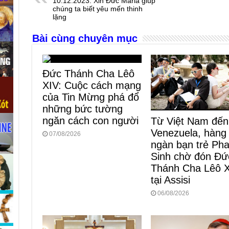
b
n
A
d
10.12.2023: Xin Đức Maria giúp
chúng ta biết yêu mến thinh
o
g
p
s
lặng
o
er
p
Bài cùng chuyên mục
k
Đức Thánh Cha Lêô
XIV: Cuộc cách mạng
của Tin Mừng phá đổ
những bức tường
ngăn cách con người
Từ Việt Nam đến
Venezuela, hàng
07/08/2026
ngàn bạn trẻ Ph
Sinh chờ đón Đứ
Thánh Cha Lêô 
tại Assisi
06/08/2026