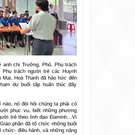
 anh chị Trưởng, Phó, Phụ trách
, Phụ trách người trẻ các Huynh
n Mai, Hoà Thanh đã háo hức đến
tham dự buổi tập huấn thúc đẩy
 nào, nó đòi hỏi chúng ta phải có
gười phục vụ, biết những phương
gười trẻ theo linh đạo Đaminh…Vì
Giáo phận đã tổ chức những buổi
tổ chức- điều hành, và những năng