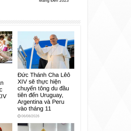
Măng Đen 2023
Đức Thánh Cha Lêô
XIV sẽ thực hiện
an
chuyến tông du đầu
c
tiên đến Uruguay,
XIV
Argentina và Peru
vào tháng 11
06/08/2026