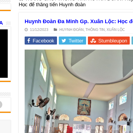
Học để thăng tiến Huynh đoàn
Huynh Đoàn Đa Minh Gp. Xuân Lộc: Học đ
A
11/12/2023
HUYNH ĐOÀN
,
THÔNG TIN
,
XUÂN LỘC
Facebook
Twitter
Stumbleupon
d