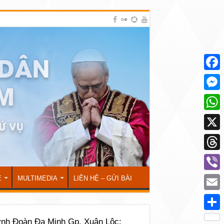
Face
Mess
What
X
Thre
Viber
Ẻ
MULTIMEDIA
LIÊN HỆ – GỬI BÀI
Emai
Shar
nh Đoàn Đa Minh Gp. Xuân Lộc: