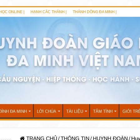
HỌC ONLINE |
HẠNH CÁC THÁNH |
THÁNH DÒNG ĐA MINH |
ĐÌNH ĐA MINH
LỜI CHÚA
TÀI LIỆU
TÂM TÌNH
GIỚI TR
TRANG CHỦ
/
THÔNG TIN
/
HUYNH ĐOÀN
/
Huy