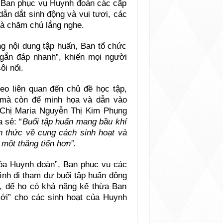
úp Ban phục vụ Huynh đoàn các cấp
dẫn dắt sinh động và vui tươi, các
 và chăm chú lắng nghe.
g nội dung tập huấn, Ban tổ chức
gắn đáp nhanh”, khiến mọi người
ôi nổi.
eo liên quan đến chủ đề học tập,
, mà còn để minh họa và dẫn vào
 Chị Maria Nguyễn Thị Kim Phụng
 sẻ: “
Buổi tập huấn mang bầu khí
iến thức về cung cách sinh hoạt và
một thăng tiến hơn”.
hóa Huynh đoàn”, Ban phục vụ các
ình đi tham dự buổi tập huấn đông
i, để họ có khả năng kế thừa Ban
mới” cho các sinh hoạt của Huynh