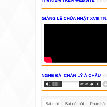
TÌM KIẾM TRÊN WEBSITE
GIẢNG LỄ CHÚA NHẬT XVIII TN
NGHE ĐÀI CHÂN LÝ Á CHÂU
Trình
Vm
00:00
R
P
phát
âm
thanh
Bài mới
Bài nổi bật
Phản hồi