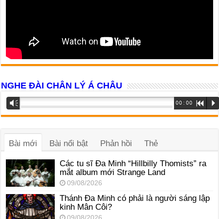
NGHE ĐÀI CHÂN LÝ Á CHÂU
Trình
Vm
00:00
R
P
phát
âm
thanh
Bài mới
Bài nổi bật
Phản hồi
Thẻ
Các tu sĩ Đa Minh “Hillbilly Thomists” ra
mắt album mới Strange Land
09/08/2026
Thánh Đa Minh có phải là người sáng lập
kinh Mân Côi?
09/08/2026