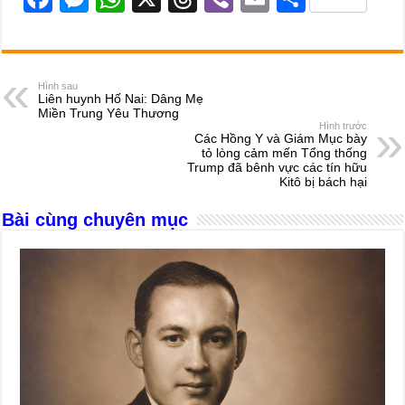
a
e
h
hr
b
m
h
c
ss
at
e
er
ail
ar
e
e
s
a
e
Hình sau
Liên huynh Hố Nai: Dâng Mẹ
b
n
A
d
Miền Trung Yêu Thương
Hình trước
o
g
p
s
Các Hồng Y và Giám Mục bày
tỏ lòng cảm mến Tổng thống
o
er
p
Trump đã bênh vực các tín hữu
Kitô bị bách hại
k
Bài cùng chuyên mục