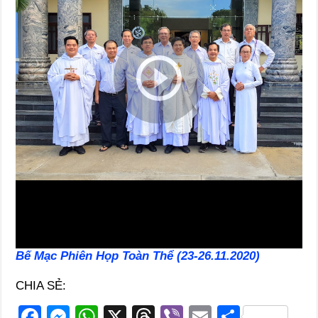
Bế Mạc Phiên Họp Toàn Thể (23-26.11.2020)
CHIA SẺ:
F
M
W
X
T
Vi
E
S