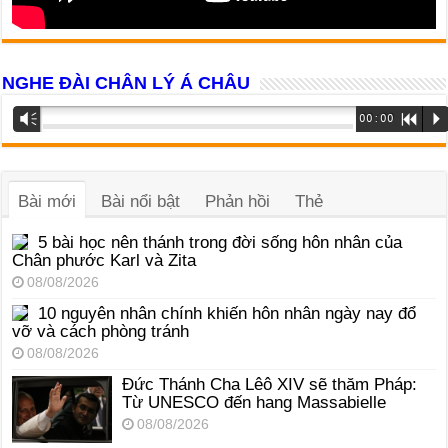
NGHE ĐÀI CHÂN LÝ Á CHÂU
Trình
Vm
00:00
R
P
phát
âm
thanh
Bài mới
Bài nổi bật
Phản hồi
Thẻ
5 bài học nên thánh trong đời sống hôn nhân của
Chân phước Karl và Zita
08/08/2026
10 nguyên nhân chính khiến hôn nhân ngày nay đổ
vỡ và cách phòng tránh
08/08/2026
Đức Thánh Cha Lêô XIV sẽ thăm Pháp:
Từ UNESCO đến hang Massabielle
08/08/2026