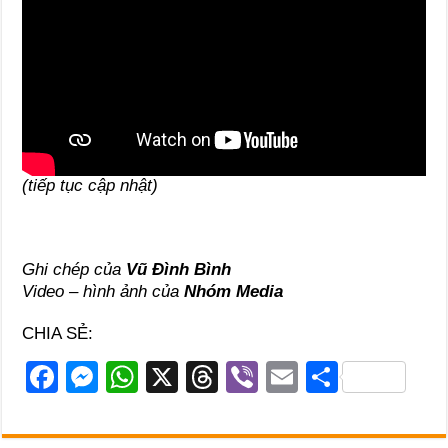
(tiếp tục cập nhật)
Ghi chép của
Vũ Đình Bình
Video – hình ảnh của
Nhóm Media
CHIA SẺ:
F
M
W
X
T
Vi
E
S
a
e
h
hr
b
m
h
c
ss
at
e
er
ail
ar