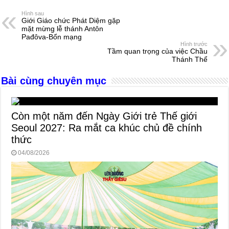
e
e
s
a
e
Hình sau
Giới Giáo chức Phát Diệm gặp
b
n
A
d
mặt mừng lễ thánh Antôn
Pađôva-Bổn mạng
o
g
p
s
Hình trước
Tầm quan trọng của việc Chầu
o
er
p
Thánh Thể
k
Bài cùng chuyên mục
Còn một năm đến Ngày Giới trẻ Thế giới
Seoul 2027: Ra mắt ca khúc chủ đề chính
thức
04/08/2026