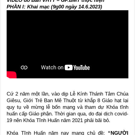
VIDEO do Ban VHTT – GP.BMT thực hiện
PHẦN I: Khai mạc (9g00 ngày 14.6.2023)
Cứ 2 năm một lần, vào dịp Lễ Kính Thánh Tâm Chúa
Giêsu, Giới Trẻ Ban Mê Thuột từ khắp 8 Giáo hạt lại
quy tụ về mừng lễ bổn mạng và tham dự Khóa tĩnh
huấn cấp Giáo phận.
Thời gian qua, do đại dịch covid-
19 nên
Khóa Tĩnh Huấn năm
2021 phải bãi bỏ.
Khóa Tĩnh Huấn năm nay mang chủ đề:
“
NGƯỜI