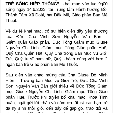
TRẺ SỐNG HIỆP THÔNG
”,
khai mạc vào lúc 9g00
sáng ngày
14
.6.2023, tại
Trung tâm Hành hương
Đồi
Thánh Tâm Xã Đoài, hạt Đăk Mil
, Giáo phận Ban Mê
Thuột
.
Về dự lễ khai mạc, có sự hiện diện đầy yêu thương
của Đức Cha Vinh Sơn Nguyễn Văn Bản
–
Giám
quản
Giáo phận,
Đức Tổng Giám mục Giuse
Nguyễn Chí Linh -Giám mục Tổng Giáo phận Huế
,
Quý Cha Quản Hạt, Quý Cha trong Ban
Mục vụ Giới
Trẻ
, Quý tu sĩ nam nữ, Quý khách cùng với hơn 2
ngàn bạn trẻ Giáo phận Ban Mê Thuột.
Sau diễn văn chào mừng của Cha Giuse Đỗ Minh
Hiển –
Trưởng
ban
Mục vụ Giới Trẻ,
Đức Cha Vinh
Sơn Nguyễn Văn Bản
giới thiệu về Đức Tổng Giám
mục Giuse Nguyễn Chí Linh -Giám mục Tổng Giáo
phận Huế. Trước khi tuyên bố khai mạc Khóa Tĩnh
huấn, ngài gửi lời chào và cám ơn tất cả các bạn trẻ
đã hy sinh thời giờ, đến đây để gặp gỡ, trao đổi và