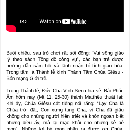
Buổi chiều,
sau trò chơi rất sôi động:
“
Vui sống giáo
lý theo sách Tông đồ công vụ
”, các bạn trẻ được
hướng dẫn sám hối và lãnh nhận bí tích giao hòa.
Trọng tâm là Thánh lễ kính Thánh Tâm Chúa Giêsu -
Bổn mạng Giới trẻ.
Trong Thánh lễ, Đức Cha Vinh Sơn chia sẻ: Bài
Phúc
Âm
hôm nay
(
Mt 11, 25-30
) thánh Matthêu thuật lại:
Khi ấy, Chúa Giêsu
cất tiếng nói rằng: “Lạy Cha là
Chúa trời đất, Con xưng tụng Cha, vì Cha đã giấu
không cho những người hiền triết và khôn ngoan biết
những điều ấy, mà lại mạc khải cho những kẻ bé
mọn
”
. Những kẻ bé mọn nhận ra được ơn Chúa,