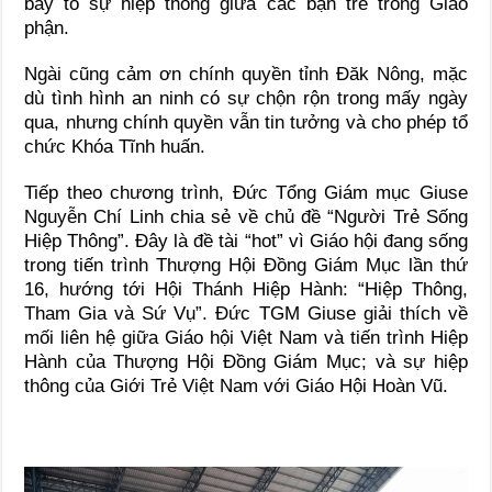
bày tỏ sự hiệp thông giữa các bạn trẻ trong Giáo
phận.
Ngài cũng cảm ơn chính quyền tỉnh Đăk Nông, mặc
dù tình hình an ninh có sự chộn rộn trong mấy ngày
qua, nhưng chính quyền vẫn tin tưởng và cho phép tổ
chức Khóa Tĩnh huấn.
Tiếp theo chương trình
,
Đức Tổng Giám mục Giuse
Nguyễn Chí Linh
chia sẻ
về chủ đề “
Người Trẻ Sống
Hiệp Thông
”.
Đây là đề tài “hot” vì Giáo hội đang sống
trong tiến trình Thượng Hội Đồng Giám Mục lần thứ
16, hướng tới Hội Thánh Hiệp Hành: “Hiệp Thông,
Tham Gia và Sứ Vụ”. Đức TGM Giuse giải thích về
mối liên hệ giữa Giáo hội Việt Nam và tiến trình Hiệp
Hành của Thượng Hội Đồng Giám Mục; và sự hiệp
thông của Giới Trẻ Việt Nam với Giáo Hội Hoàn Vũ.