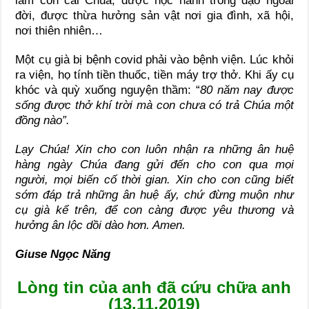
làm con cái Chúa, được học hành trong đạo ngoài
đời, được thừa hưởng sản vật nơi gia đình, xã hội,
nơi thiên nhiên…
Một cụ già bị bệnh covid phải vào bệnh viện. Lúc khỏi
ra viện, họ tính tiền thuốc, tiền máy trợ thở. Khi ấy cụ
khóc và quỳ xuống nguyện thầm: “
80 năm nay được
sống được thở khí trời mà con chưa có trả Chúa một
đồng nào”.
Lạy Chúa! Xin cho con luôn nhận ra những ân huệ
hàng ngày Chúa đang gửi đến cho con qua mọi
người, mọi biến cố thời gian. Xin cho con cũng biết
sớm đáp trả những ân huệ ấy, chứ đừng muộn như
cụ già kể trên, để con càng được yêu thương và
hưởng ân lộc dồi dào hơn. Amen.
Giuse Ngọc Năng
Lòng tin của anh đã cứu chữa anh
(13.11.2019)