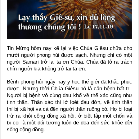
Tin Mừng hôm nay kể lại việc Chúa Giêsu chữa cho
mười người phong hủi được sạch. Nhưng chỉ có một
người Samari trở lại tạ ơn Chúa. Chúa đã tỏ ra trách
chín người kia không trở lại tạ ơn.
Bệnh phong hủi ngày nay y học thế giới đã khắc phục
được. Nhưng thời Chúa Giêsu nó là căn bệnh bất trị.
Người bị bệnh vô cùng đau khổ về thể xác cũng như
tinh thần. Thân xác thì lở loét đau đớn, về tinh thần
thì bị xã hội và cả đến người thân ruồng bỏ. Họ bị loại
trừ ra khỏi cộng đồng xã hội, ở biệt lập một chốn và
bị coi là một đối tượng luôn đe dọa đến sức khỏe đời
sống cộng đồng.