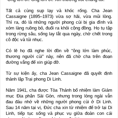
Tất cả cùng sụp lạy và khóc rống. Cha Jean
Cassaigne (1895–1973) vừa sợ hãi, vừa mủi lòng.
Thì ra, đó là những người phong cùi bị gia đình và
xóm làng ruồng bỏ, đuổi ra khỏi cộng đồng. Họ tụ tập
trong rừng sâu, sống lay lắt qua ngày, chờ chết trong
cô độc và tủi nhục.
Có lẽ họ đã nghe lời đồn về “ông lớn làm phúc,
thương người cùi” này, nên đã chờ cha trên đoạn
đường vắng để xin giúp đỡ.
Từ sự kiện ấy, cha Jean Cassaigne đã quyết định
thành lập Trại phong Di Linh.
Năm 1941, cha được Tòa Thánh bổ nhiệm làm Giám
mục Địa phận Sài Gòn, nhưng trong lòng ngài vẫn
đau đáu nhớ về những người phong cùi ở Di Linh.
Sau 14 năm tại vị, Đức cha xin từ nhiệm để trở lại Di
Linh, tiếp tục sống và phục vụ giữa đoàn con cái