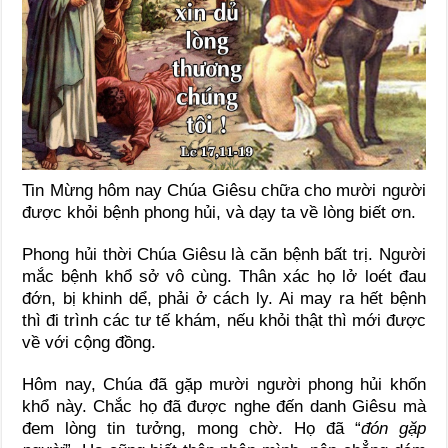
Tin Mừng hôm nay Chúa Giêsu chữa cho mười người
được khỏi bệnh phong hủi, và dạy ta về lòng biết ơn.
Phong hủi thời Chúa Giêsu là căn bệnh bất trị. Người
mắc bệnh khổ sở vô cùng. Thân xác họ lở loét đau
đớn, bị khinh dể, phải ở cách ly. Ai may ra hết bệnh
thì đi trình các tư tế khám, nếu khỏi thật thì mới được
về với cộng đồng.
Hôm nay, Chúa đã gặp mười người phong hủi khốn
khổ này. Chắc họ đã được nghe đến danh Giêsu mà
đem lòng tin tưởng, mong chờ. Họ đã “
đón gặp