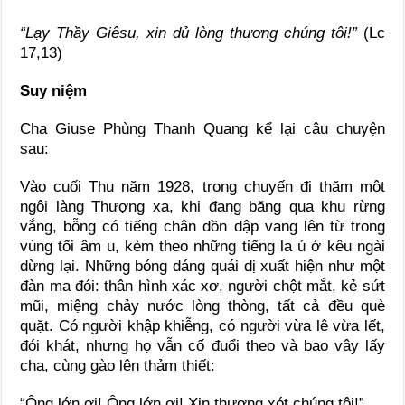
“Lạy Thầy Giêsu, xin dủ lòng thương chúng tôi!”
(Lc
17,13)
Suy niệm
Cha Giuse Phùng Thanh Quang kể lại câu chuyện
sau:
Vào cuối Thu năm 1928, trong chuyến đi thăm một
ngôi làng Thượng xa, khi đang băng qua khu rừng
vắng, bỗng có tiếng chân dồn dập vang lên từ trong
vùng tối âm u, kèm theo những tiếng la ú ớ kêu ngài
dừng lại. Những bóng dáng quái dị xuất hiện như một
đàn ma đói: thân hình xác xơ, người chột mắt, kẻ sứt
mũi, miệng chảy nước lòng thòng, tất cả đều què
quặt. Có người khập khiễng, có người vừa lê vừa lết,
đói khát, nhưng họ vẫn cố đuổi theo và bao vây lấy
cha, cùng gào lên thảm thiết:
“Ông lớn ơi! Ông lớn ơi! Xin thương xót chúng tôi!”