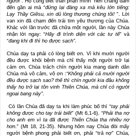
người
”. Họ cũng biết thân phận mình nên chẳng dám
đến gần ai mà “
đứng lại đàng xa mà kêu lớn tiếng:
Lạy Thầy Giêsu, xin dủ lòng thương chúng tôi!
”. Lời
van xin đã chạm đến trái tim yêu thương của Chúa.
Khác với lần trước đã chữa một người, lần này Chúa
nhận lời ngay: “
Hãy đi trình diện với các tư tế
” và
“
đang khi đi thì họ được sạch”.
Chúa dạy ta phải có lòng biết ơn. Vì khi mười người
đều được khỏi bệnh mà chỉ thấy một người trở lại
cám ơn. Chúa trách chín người kia mang danh dân
Chúa mà vô cảm, vô ơn :
“Không phải cả mười người
đều được sạch sao? thế thì chín người kia đâu không
thấy họ trở lại tôn vinh Thiên Chúa, mà chỉ có người
ngoại bang này”.
Có lần Chúa đã dạy ta khi làm phúc bố thí “
tay phải
không được cho tay trái biết
” (Mt 6,1-6).
“Phải tha nợ
cho anh em vì ta đã được Thiên Chúa tha nhiều nợ
hơn
.” (Mt 18, 21-35). Nhưng hôm nay Chúa đòi mấy
người bệnh phong phải biết ơn, phải “trả nợ” Chúa,