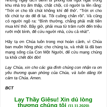
Những ngày dịch bệnh bị phong tỏa ngột ngạt trong
khu nhà trọ ẩm thấp, chật chội, có người la lên rằng:
“Trời ơi cho tôi chút không khí để thở’. “Trời ơi cho
tôi chút tự do để đi lại. Tôi cuồng chân rồi”. Và cũng
có người ngộ ra: “Bình thường, chẳng phải mất tiền
mua khí thở. Bây giờ, phải mua từ trăm rưỡi đến triệu
rưỡi một bình, để cứu người nhà, cứu cả nhà!”.
Hãy tạ ơn Chúa luôn trong mọi hoàn cảnh, vì Chúa
ban muôn hồng phúc cho chúng ta, và nhất là đã ban
mạng sống của Con Một Người, để cứu mạng chúng
ta khỏi chết đời đời!
Lạy Chúa, xin cho các gia đình chúng con nhận ra ơn
yêu thương quan phòng của Chúa, và luôn dâng lời
cảm tạ Chúa. Amen.
BCT
Lạy Thầy Giêsu! Xin dủ lòng
thương chúng tôi
(11.11.2020)