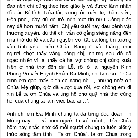
đạo nên chị cũng theo học giáo lý và được lãnh nhận
đủ các Bí tích: Rửa tội, xưng tội rước lễ, thêm sức,
Hôn phối, đầy đủ để trở nên một tín hữu Công giáo
nay đã hơn mười năm. Chị yếu đuối hay đau bệnh vặt
thường xuyên, dù thế chị vẫn cố gắng siêng năng đến
nhà thờ dự lễ và cầu nguyện với tất cả lòng tin tưởng
vào tình yêu Thiên Chúa. Bẵng đi vài tháng, mọi
người chợt thấy vắng bóng chị, nhưng sau đó đã
ngạc nhiên vì lại thấy cả hai vợ chồng chị cùng xuất
hiện ở nhà thờ đến dự Lễ, rồi ở lại nguyện Kinh
Phụng Vụ với Huynh Đoàn Đa Minh, chị tâm sự: “ Gia
đình em gặp mấy biến cố nặng nề…, nhưng nhờ ơn
Chúa Mẹ giúp, giờ đã vượt qua rồi, vợ chồng em đi
xin Lễ tạ ơn Chúa và ủng hộ cho quỹ nhà thờ cùng
hội của chúng ta làm việc bác ái…”.
Anh chị em Đa Minh chúng ta đã từng đọc đoạn Tin
Mừng này …, và mỗi người tự xét mình, Lời Chúa
hôm nay nhắc nhở để mỗi người chúng ta luôn biết ý
thức sống tâm tình “ Tạ ơn Chúa”, tạ ơn Chúa trong