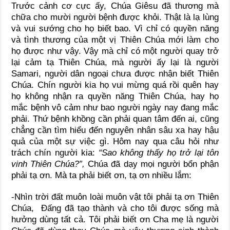
Trước cảnh cơ cực ấy, Chúa Giêsu đã thương mà
chữa cho mười người bệnh được khỏi. Thật là lạ lùng
và vui sướng cho họ biết bao. Vì chỉ có quyền năng
và tình thương của một vị Thiên Chúa mới làm cho
họ được như vậy. Vậy mà chỉ có một người quay trở
lại cảm tạ Thiên Chúa, mà người ấy lại là người
Samari, người dân ngoại chưa được nhận biết Thiên
Chúa. Chín người kia họ vui mừng quá rồi quên hay
họ không nhận ra quyền năng Thiên Chúa, hay họ
mắc bệnh vô cảm như bao người ngày nay đang mắc
phải. Thứ bệnh khồng cần phải quan tâm đến ai, cũng
chẳng cần tìm hiểu đến nguyên nhân sâu xa hay hậu
quả của một sự việc gì. Hôm nay qua câu hỏi như
trách chín người kia:
“Sao không thấy họ trở lại tôn
vinh Thiên Chúa?”,
Chúa đã dạy mọi người bổn phận
phải tạ ơn. Mà ta phải biết ơn, tạ ơn nhiều lắm:
-Nhìn trời đất muôn loài muôn vật tôi phải tạ ơn Thiên
Chúa, Đấng đã tạo thành và cho tôi được sống mà
hưởng dùng tất cả. Tôi phải biết ơn Cha mẹ là người