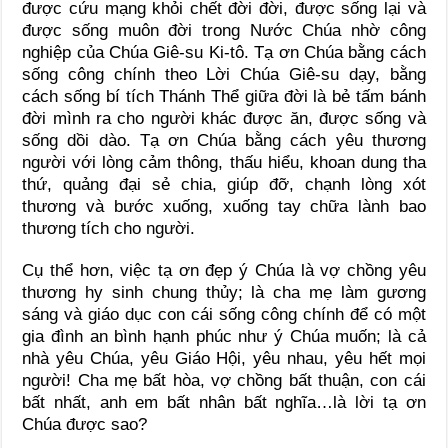
được cứu mạng khỏi chết đời đời, được sống lại và
được sống muôn đời trong Nước Chúa nhờ công
nghiệp của Chúa Giê-su Ki-tô. Tạ ơn Chúa bằng cách
sống công chính theo Lời Chúa Giê-su dạy, bằng
cách sống bí tích Thánh Thể giữa đời là bẻ tấm bánh
đời mình ra cho người khác được ăn, được sống và
sống dồi dào. Tạ ơn Chúa bằng cách yêu thương
người với lòng cảm thông, thấu hiểu, khoan dung tha
thứ, quảng đại sẻ chia, giúp đỡ, chạnh lòng xót
thương và bước xuống, xuống tay chữa lành bao
thương tích cho người.
Cụ thể hơn, việc tạ ơn đẹp ý Chúa là vợ chồng yêu
thương hy sinh chung thủy; là cha mẹ làm gương
sáng và giáo dục con cái sống công chính để có một
gia đình an bình hạnh phúc như ý Chúa muốn; là cả
nhà yêu Chúa, yêu Giáo Hội, yêu nhau, yêu hết mọi
người! Cha mẹ bất hòa, vợ chồng bất thuận, con cái
bất nhất, anh em bất nhân bất nghĩa…là lời tạ ơn
Chúa được sao?