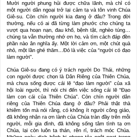
Mười người phung hủi được chữa lãnh, mà chỉ có
một người dân ngoại trở lại cảm tạ và tôn vinh Chúa
Giê-su. Còn chín người kia đang ở đâu? Trong đời
thường, nếu có ai đã từng làm phước cho chúng ta
vượt qua hoạn nạn, đau khổ, bệnh tật, nghèo túng…
chúng ta vẫn thường nhớ ơn họ, và tìm cách đáp đền
phần nào ân nghĩa ấy. Một lời cảm ơn, một chút quà
nhỏ, một lần ghé thăm…Đó là việc của “người có đạo
làm người”.
Chúa Giê-su đang có ý trách người Do Thái, những
con người được chọn là Dân Riêng của Thiên Chúa,
mà chưa sống được cái lẽ “đạo làm người” của xã
hội loài người, thì nói chi đến việc sống cái lẽ “Đạo
làm con cái của Thiên Chúa”. Còn chín người dân
riêng của Thiên Chúa đang ở đâu? Phải thật thà
khiêm tốn mà nói rằng, có không ít người công giáo,
đã không nhận ra ơn lành của Chúa tràn đầy trên mỗi
người, mỗi gia đình, đã không sống tâm tình tạ ơn
Chúa, lại còn luôn ta thán, rên rỉ, trách móc Chúa.