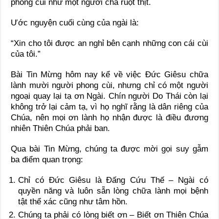
phong cùi như một người cha ruột thịt.
Ước nguyện cuối cùng của ngài là:
“Xin cho tôi được an nghỉ bên cạnh những con cái cùi
của tôi.”
Bài Tin Mừng hôm nay kể về việc Đức Giêsu chữa
lành mười người phong cùi, nhưng chỉ có một người
ngoại quay lại tạ ơn Ngài. Chín người Do Thái còn lại
không trở lại cảm tạ, vì họ nghĩ rằng là dân riêng của
Chúa, nên mọi ơn lành họ nhận được là điều đương
nhiên Thiên Chúa phải ban.
Qua bài Tin Mừng, chúng ta được mời gọi suy gẫm
ba điểm quan trọng:
Chỉ có Đức Giêsu là Đấng Cứu Thế – Ngài có
quyền năng và luôn sẵn lòng chữa lành mọi bệnh
tật thể xác cũng như tâm hồn.
Chúng ta phải có lòng biết ơn – Biết ơn Thiên Chúa