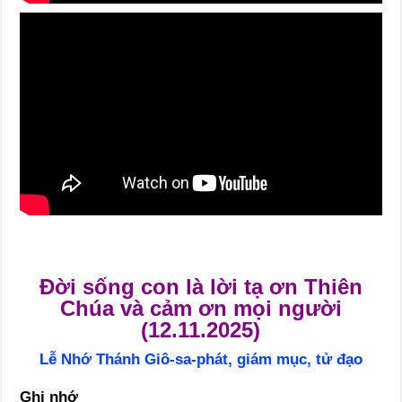
Đời sống con là lời tạ ơn Thiên
Chúa và cảm ơn mọi người
(12.11.2025)
Lễ Nhớ Thánh Giô-sa-phát, giám mục, tử đạo
Ghi nhớ