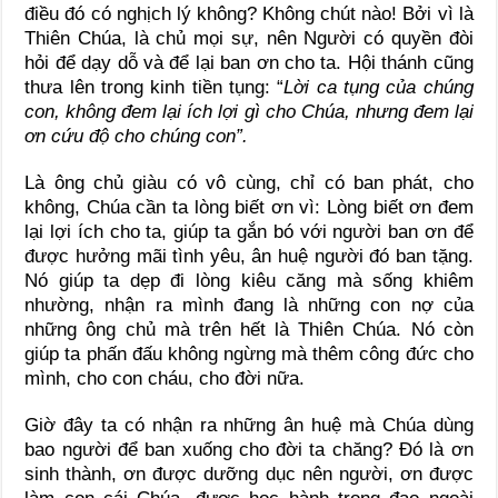
điều đó có nghịch lý không? Không chút nào! Bởi vì là
Thiên Chúa, là chủ mọi sự, nên Người có quyền đòi
hỏi để dạy dỗ và để lại ban ơn cho ta. Hội thánh cũng
thưa lên trong kinh tiền tụng: “
Lời ca tụng của chúng
con, không đem lại ích lợi gì cho Chúa, nhưng đem lại
ơn cứu độ cho chúng con”.
Là ông chủ giàu có vô cùng, chỉ có ban phát, cho
không, Chúa cần ta lòng biết ơn vì: Lòng biết ơn đem
lại lợi ích cho ta, giúp ta gắn bó với người ban ơn để
được hưởng mãi tình yêu, ân huệ người đó ban tặng.
Nó giúp ta dẹp đi lòng kiêu căng mà sống khiêm
nhường, nhận ra mình đang là những con nợ của
những ông chủ mà trên hết là Thiên Chúa. Nó còn
giúp ta phấn đấu không ngừng mà thêm công đức cho
mình, cho con cháu, cho đời nữa.
Giờ đây ta có nhận ra những ân huệ mà Chúa dùng
bao người để ban xuống cho đời ta chăng? Đó là ơn
sinh thành, ơn được dưỡng dục nên người, ơn được