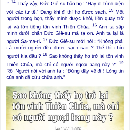
14
!”
Thấy vậy, Đức Giê-su bảo họ : “Hãy đi trình diện
15
với các tư tế.” Đang khi đi thì họ được sạch.
Một
người trong bọn, thấy mình được khỏi, liền quay trở
16
lại và lớn tiếng tôn vinh Thiên Chúa.
Anh ta sấp
mình dưới chân Đức Giê-su mà tạ ơn. Anh ta lại là
17
người Sa-ma-ri.
Đức Giê-su mới nói : “Không phải
cả mười người đều được sạch sao ? Thế thì chín
18
người kia đâu ?
Sao không thấy họ trở lại tôn vinh
19
Thiên Chúa, mà chỉ có người ngoại bang này ?”
Rồi Người nói với anh ta : “Đứng dậy về đi ! Lòng tin
của anh đã cứu chữa anh.”