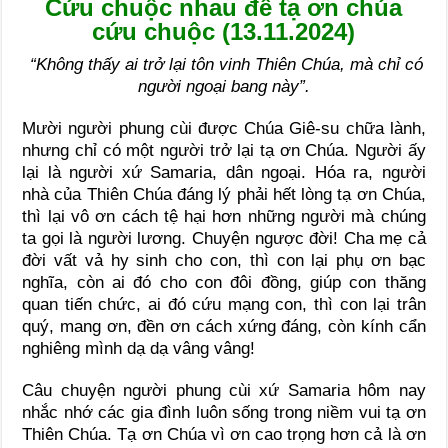
Cứu chuộc nhau để tạ ơn chúa
cứu chuộc (13.11.2024)
“Không thấy ai trở lại tôn vinh Thiên Chúa, mà chỉ có
người ngoại bang này”.
Mười người phung cùi được Chúa Giê-su chữa lành,
nhưng chỉ có một người trở lại tạ ơn Chúa. Người ấy
lại là người xứ Samaria, dân ngoại. Hóa ra, người
nhà của Thiên Chúa đáng lý phải hết lòng tạ ơn Chúa,
thì lại vô ơn cách tệ hại hơn những người mà chúng
ta gọi là người lương. Chuyện ngược đời! Cha mẹ cả
đời vất vả hy sinh cho con, thì con lại phụ ơn bạc
nghĩa, còn ai đó cho con đôi đồng, giúp con thăng
quan tiến chức, ai đó cứu mạng con, thì con lại trân
quý, mang ơn, đền ơn cách xứng đáng, còn kính cẩn
nghiêng mình dạ dạ vâng vâng!
Câu chuyện người phung cùi xứ Samaria hôm nay
nhắc nhớ các gia đình luôn sống trong niềm vui tạ ơn
Thiên Chúa. Tạ ơn Chúa vì ơn cao trọng hơn cả là ơn