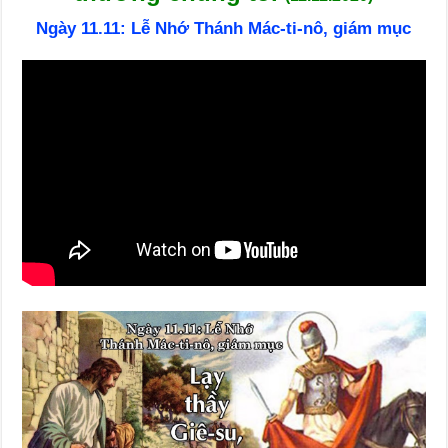
Ngày 11.11: Lễ Nhớ Thánh Mác-ti-nô, giám mục