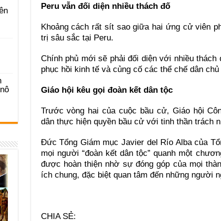
Peru vẫn đối diện nhiều thách đố
ên
Khoảng cách rất sít sao giữa hai ứng cử viên p
trị sâu sắc tại Peru.
Chính phủ mới sẽ phải đối diện với nhiều thách 
phục hồi kinh tế và củng cố các thể chế dân chủ 
n
-nô
Giáo hội kêu gọi đoàn kết dân tộc
Trước vòng hai của cuộc bầu cử, Giáo hội Côn
dân thực hiện quyền bầu cử với tinh thần trách 
Đức Tổng Giám mục Javier del Río Alba của Tổ
mọi người “đoàn kết dân tộc” quanh một chương
được hoàn thiện nhờ sự đóng góp của mọi thành
ích chung, đặc biệt quan tâm đến những người n
CHIA SẺ: