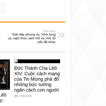
Hình trước
Giải đáp phụng vụ: Vinh tụng
ca, nghi thức sám hối và một số
vấn đề khác
Đức Thánh Cha Lêô
XIV: Cuộc cách mạng
của Tin Mừng phá đổ
những bức tường
ngăn cách con người
Lêô
07/08/2026
p:
n