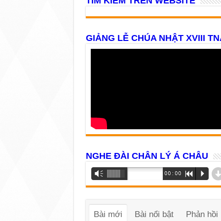
TÌM KIẾM TRÊN WEBSITE
GIẢNG LỄ CHÚA NHẬT XVIII TN
NGHE ĐÀI CHÂN LÝ Á CHÂU
Trình
Vm
00:00
R
P
phát
âm
thanh
Bài mới
Bài nổi bật
Phản hồi