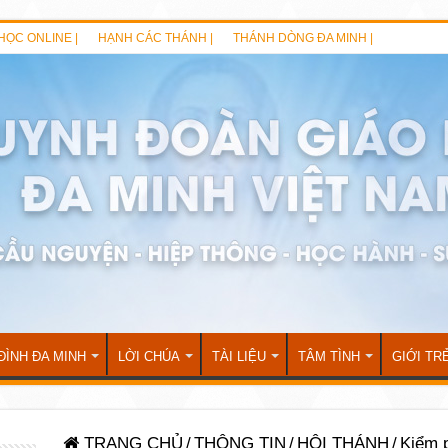
HỌC ONLINE |
HẠNH CÁC THÁNH |
THÁNH DÒNG ĐA MINH |
ĐÌNH ĐA MINH
LỜI CHÚA
TÀI LIỆU
TÂM TÌNH
GIỚI TR
TRANG CHỦ
/
THÔNG TIN
/
HỘI THÁNH
/
Kiểm p