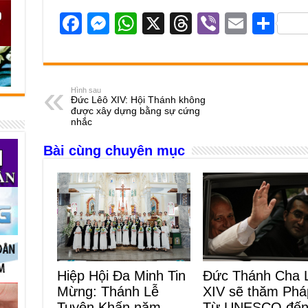
F
M
W
X
T
Vi
E
S
a
e
h
hr
b
m
h
c
ss
at
e
er
ail
ar
e
e
s
a
e
Hình sau
Đức Lêô XIV: Hội Thánh không
b
n
A
d
được xây dựng bằng sự cứng
nhắc
o
g
p
s
Bài cùng chuyên mục
o
er
p
k
Hiệp Hội Đa Minh Tin
Đức Thánh Cha 
Mừng: Thánh Lễ
XIV sẽ thăm Phá
Tuyên Khấn năm
Từ UNESCO đế