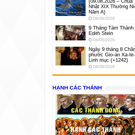
(09.08.2026 – Chúa
Nhật XIX Thường Ni
Năm A)
08/08/2026
9 Tháng Tám Thánh
Edith Stein
08/08/2026
Ngày 9 tháng 8 Châ
phước Gio-an Xa-le
Linh mục (+1242)
08/08/2026
HẠNH CÁC THÁNH