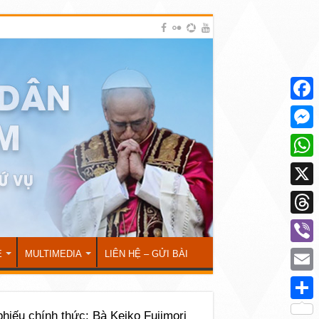
Face
Mess
What
X
Thre
Viber
Ẻ
MULTIMEDIA
LIÊN HỆ – GỬI BÀI
Emai
Shar
hiếu chính thức: Bà Keiko Fujimori