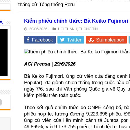
thắng cử Tổng thống Peru
Kiểm phiếu chính thức: Bà Keiko Fujimori
A
30/06/2026
HỘI THÁNH
,
THÔNG TIN
Facebook
Twitter
Stumbleupon
ACI Prensa | 29/6/2026
Bà Keiko Fujimori, ứng cử viên của đảng cánh
Popular), đã giành chiến thắng trong cuộc bầu c
ngày 7/6, sau khi Văn phòng Quốc gia về Quy t
kiểm phiếu trên toàn quốc.
d
Theo kết quả chính thức do ONPE công bố, bà
phiếu hợp lệ, tương đương 9.223.396 phiếu. Đố
ứng cử viên của liên minh cánh tả Juntos por 
49,865%, với 9.173.755 phiếu, chênh lệch chưa 