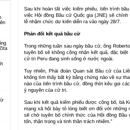
Sau khi hoàn tất việc kiểm phiếu, tiến trình bầ
việc Hội đồng Bầu cử Quốc gia (JNE) sẽ chính
n
lễ nhậm chức dự kiến diễn ra vào ngày 28/7.
yên
Phản đối kết quả bầu cử
ống
Trong những tuần sau ngày bầu cử, ông Roberto
Zita
tuyên bố sẽ không công nhận kết quả, đặc biệt 
cử tri Peru đang sinh sống ở nước ngoài.
nh
Tuy nhiên, Phái đoàn Quan sát Bầu cử của Liê
không tìm thấy bất kỳ bằng chứng nào về sự thao
nào của tiến trình bầu cử, đồng thời kêu gọi cá
ý nguyện của cử tri.
Từ
Sau khi kết quả kiểm phiếu được công bố, bà Ke
mạng xã hội bày tỏ lòng biết ơn đối với những
sẽ chờ tuyên bố chính thức của Hội đồng Bầu 
tốn, thận trọng và tinh thần trách nhiệm.”