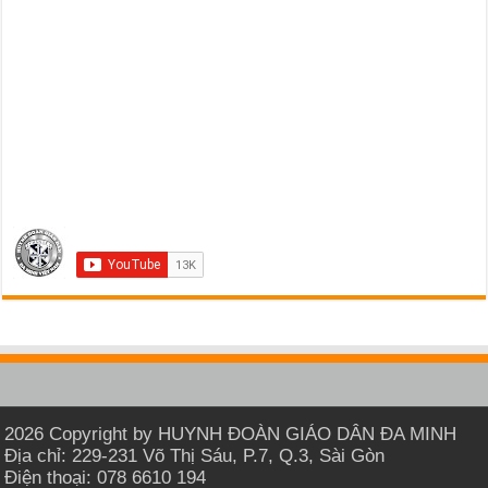
2026 Copyright by HUYNH ĐOÀN GIÁO DÂN ĐA MINH
Địa chỉ: 229-231 Võ Thị Sáu, P.7, Q.3, Sài Gòn
Điện thoại: 078 6610 194