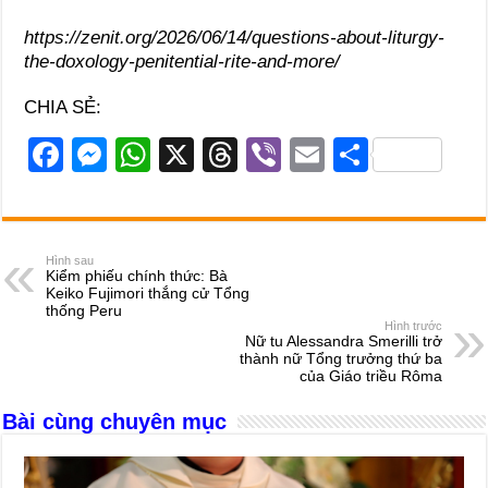
https://zenit.org/2026/06/14/questions-about-liturgy-
the-doxology-penitential-rite-and-more/
CHIA SẺ:
F
M
W
X
T
Vi
E
S
a
e
h
hr
b
m
h
c
ss
at
e
er
ail
ar
e
e
s
a
e
Hình sau
Kiểm phiếu chính thức: Bà
b
n
A
d
Keiko Fujimori thắng cử Tổng
thống Peru
o
g
p
s
Hình trước
Nữ tu Alessandra Smerilli trở
o
er
p
thành nữ Tổng trưởng thứ ba
của Giáo triều Rôma
k
Bài cùng chuyên mục