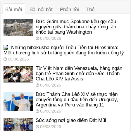
thanh
Bài mới
Bài nổi bật
Phản hồi
Thẻ
Đức Giám mục Spokane kêu gọi cầu
nguyện giữa thảm họa cháy rừng tàn
khốc tại bang Washington
06/08/2026
Những hibakusha người Triều Tiên tại Hiroshima:
Một chương lịch sử bị lãng quên đang tìm kiếm công lý
06/08/2026
Từ Việt Nam đến Venezuela, hàng ngàn
bạn trẻ Phan Sinh chờ đón Đức Thánh
Cha Lêô XIV tại Assisi
06/08/2026
Đức Thánh Cha Lêô XIV sẽ thực hiện
chuyến tông du đầu tiên đến Uruguay,
Argentina và Peru vào tháng 11
06/08/2026
Sức sống nơi giáo điểm Đất Mũi
06/08/2026