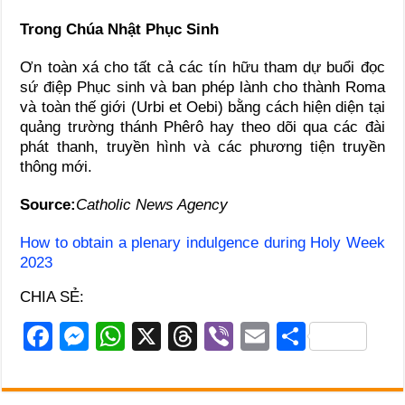
Trong Chúa Nhật Phục Sinh
Ơn toàn xá cho tất cả các tín hữu tham dự buổi đọc
sứ điệp Phục sinh và ban phép lành cho thành Roma
và toàn thế giới (Urbi et Oebi) bằng cách hiện diện tại
quảng trường thánh Phêrô hay theo dõi qua các đài
phát thanh, truyền hình và các phương tiện truyền
thông mới.
Source:
Catholic News Agency
How to obtain a plenary indulgence during Holy Week
2023
CHIA SẺ:
F
M
W
X
T
Vi
E
S
a
e
h
hr
b
m
h
c
ss
at
e
er
ail
ar