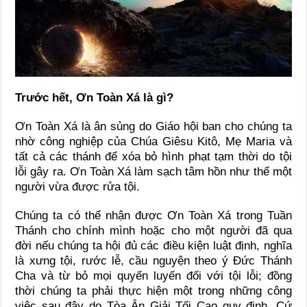
Trước hết, Ơn Toàn Xá là gì?
Ơn Toàn Xá là ân sủng do Giáo hội ban cho chúng ta
nhờ công nghiệp của Chúa Giêsu Kitô, Mẹ Maria và
tất cả các thánh để xóa bỏ hình phạt tạm thời do tội
lỗi gây ra. Ơn Toàn Xá làm sạch tâm hồn như thể một
người vừa được rửa tội.
Chúng ta có thể nhận được Ơn Toàn Xá trong Tuần
Thánh cho chính mình hoặc cho một người đã qua
đời nếu chúng ta hội đủ các điều kiện luật định, nghĩa
là xưng tội, rước lễ, cầu nguyện theo ý Đức Thánh
Cha và từ bỏ mọi quyến luyến đối với tội lỗi; đồng
thời chúng ta phải thực hiện một trong những công
việc sau đây do Tòa Ân Giải Tối Cao quy định. Cứ