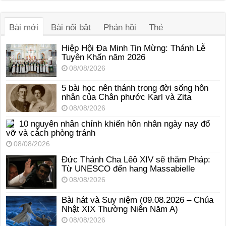
âm
thanh
Bài mới
Bài nổi bật
Phản hồi
Thẻ
Hiệp Hội Đa Minh Tin Mừng: Thánh Lễ
Tuyên Khấn năm 2026
08/08/2026
5 bài học nên thánh trong đời sống hôn
nhân của Chân phước Karl và Zita
08/08/2026
10 nguyên nhân chính khiến hôn nhân ngày nay đổ
vỡ và cách phòng tránh
08/08/2026
Đức Thánh Cha Lêô XIV sẽ thăm Pháp:
Từ UNESCO đến hang Massabielle
08/08/2026
Bài hát và Suy niệm (09.08.2026 – Chúa
Nhật XIX Thường Niên Năm A)
08/08/2026