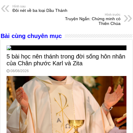
e
e
s
a
e
Hình sau
Đôi nét về ba loại Dầu Thánh
b
n
A
d
Hình trước
Truyện Ngắn: Chứng minh có
o
g
p
s
Thiên Chúa
o
er
p
Bài cùng chuyên mục
k
5 bài học nên thánh trong đời sống hôn nhân
của Chân phước Karl và Zita
08/08/2026