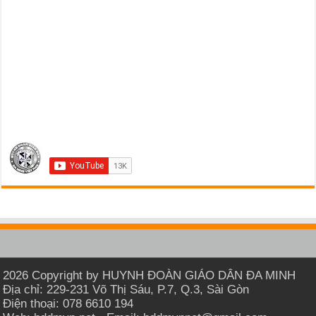
2026 Copyright by HUYNH ĐOÀN GIÁO DÂN ĐA MINH
Địa chỉ: 229-231 Võ Thị Sáu, P.7, Q.3, Sài Gòn
Điện thoại: 078 6610 194