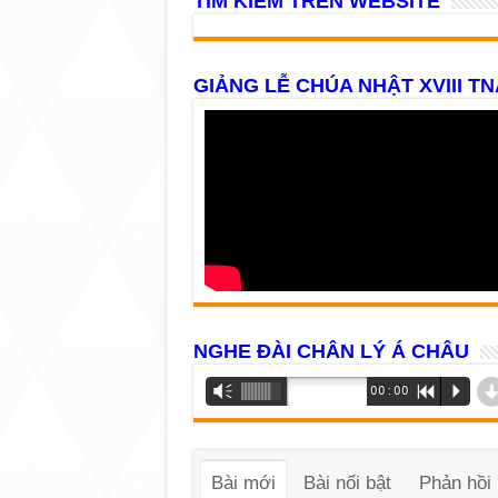
TÌM KIẾM TRÊN WEBSITE
GIẢNG LỄ CHÚA NHẬT XVIII TN
NGHE ĐÀI CHÂN LÝ Á CHÂU
Trình
Vm
00:00
R
P
phát
âm
thanh
Bài mới
Bài nổi bật
Phản hồi