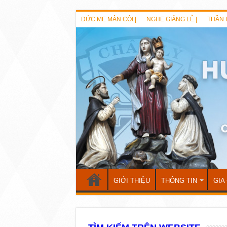
ĐỨC MẸ MÂN CÔI |
NGHE GIẢNG LỄ |
THẦN 
GIỚI THIỆU
THÔNG TIN
GIA