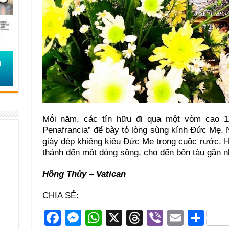
Mỗi năm, các tín hữu đi qua một vòm cao 
Penafrancia” để bày tỏ lòng sùng kính Đức Mẹ
giày dép khiêng kiệu Đức Mẹ trong cuộc rước.
thánh đến một dòng sông, cho đến bến tàu gần n
Hồng Thủy – Vatican
CHIA SẺ:
F
M
W
X
T
Vi
E
S