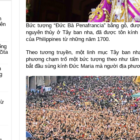
n
yên
Bức tượng “Đức Bà Penafrancia” bằng gỗ, đượ
nguyên thủy ở Tây ban nha, đã được tôn kính 
của Philippines từ những năm 1700.
ống
Zita
Theo tương truyền, một linh mục Tây ban nh
phương chạm trổ một bức tượng theo như tấm 
bắt đầu sùng kính Đức Maria mà người địa phương
n
g
Từ