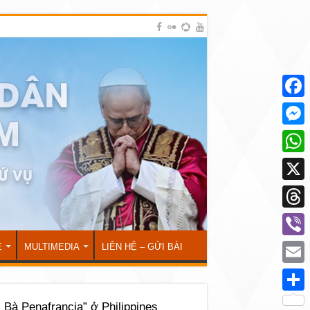
Face
Mess
What
X
Thre
Viber
Ẻ
MULTIMEDIA
LIÊN HỆ – GỬI BÀI
Emai
Shar
 Bà Penafrancia” ở Philippines