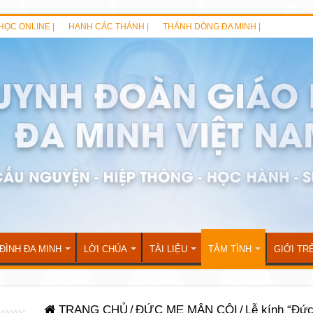
HỌC ONLINE |
HẠNH CÁC THÁNH |
THÁNH DÒNG ĐA MINH |
 ĐÌNH ĐA MINH
LỜI CHÚA
TÀI LIỆU
TÂM TÌNH
GIỚI TR
TRANG CHỦ
/
ĐỨC MẸ MÂN CÔI
/
Lễ kính “Đức