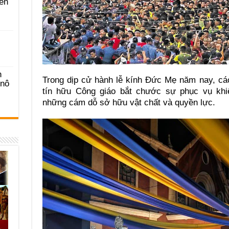
ên
n
Trong dịp cử hành lễ kính Đức Mẹ năm nay, các
-nô
tín hữu Công giáo bắt chước sự phục vụ kh
những cám dỗ sở hữu vật chất và quyền lực.