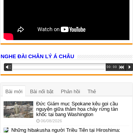
NGHE ĐÀI CHÂN LÝ Á CHÂU
Trình
Vm
00:00
R
P
phát
âm
thanh
Bài mới
Bài nổi bật
Phản hồi
Thẻ
Đức Giám mục Spokane kêu gọi cầu
nguyện giữa thảm họa cháy rừng tàn
khốc tại bang Washington
06/08/2026
Những hibakusha người Triều Tiên tại Hiroshima: