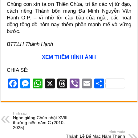
Chúng con xin tạ ơn Thiên Chúa, tri ân các vị tử đạo,
cách riêng Thánh bổn mạng Đa Minh Nguyễn Văn
Hạnh O.P. – vì nhờ lời cầu bầu của ngài, các hoạt
động tông đồ hôm nay thêm phần mạnh mẽ và vững
bước.
BTT.LH Thánh Hạnh
XEM THÊM HÌNH ẢNH
CHIA SẺ:
F
M
W
X
T
Vi
E
S
a
e
h
hr
b
m
h
c
ss
at
e
er
ail
ar
e
e
s
a
e
Hình sau
Nghe giảng Chúa nhật XVIII
b
n
A
d
thường niên năm C (2010-
2025)
o
g
p
s
Hình trước
Thánh Lễ Bế Mạc Năm Thánh