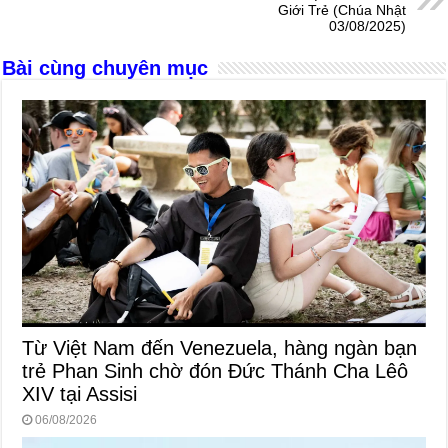
o
er
p
Giới Trẻ (Chúa Nhật
03/08/2025)
k
Bài cùng chuyên mục
Từ Việt Nam đến Venezuela, hàng ngàn bạn
trẻ Phan Sinh chờ đón Đức Thánh Cha Lêô
XIV tại Assisi
06/08/2026