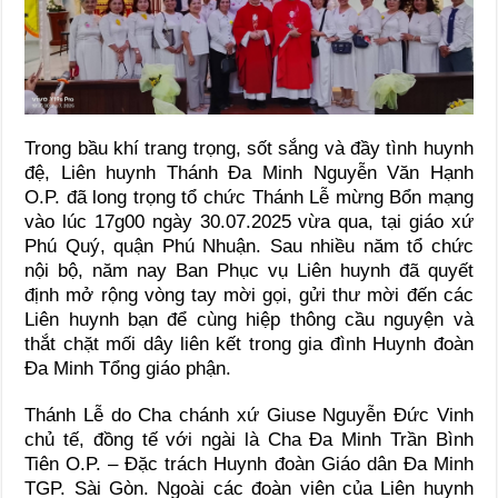
Trong bầu khí trang trọng, sốt sắng và đầy tình huynh
đệ, Liên huynh Thánh Đa Minh Nguyễn Văn Hạnh
O.P. đã long trọng tổ chức Thánh Lễ mừng Bổn mạng
vào lúc 17g00 ngày 30.07.2025 vừa qua, tại giáo xứ
Phú Quý, quận Phú Nhuận. Sau nhiều năm tổ chức
nội bộ, năm nay Ban Phục vụ Liên huynh đã quyết
định mở rộng vòng tay mời gọi, gửi thư mời đến các
Liên huynh bạn để cùng hiệp thông cầu nguyện và
thắt chặt mối dây liên kết trong gia đình Huynh đoàn
Đa Minh Tổng giáo phận.
Thánh Lễ do Cha chánh xứ Giuse Nguyễn Đức Vinh
chủ tế, đồng tế với ngài là Cha Đa Minh Trần Bình
Tiên O.P. – Đặc trách Huynh đoàn Giáo dân Đa Minh
TGP. Sài Gòn. Ngoài các đoàn viên của Liên huynh