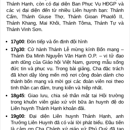
Thánh Hạnh, còn có đại diện Ban Phục Vụ HĐGP và
các vị đại diện đến từ nhiều Liên huynh bạn: Thánh
Cẩm, Thánh Giuse Thợ, Thánh Gioan Phaolô II,
Thánh Khang, Mai Khôi, Thánh Tôma, Thánh Tự và
Thánh Vinh Sơn.
17g00
: Đón tiếp và ổn định đội hình
17g30
: Cử hành Thánh Lễ mừng kính Bổn mạng –
Thánh Đa Minh Nguyễn Văn Hạnh O.P. – vị tử đạo
anh dũng của Giáo hội Việt Nam, gương mẫu sống
đức tin và phục vụ. Trong bài giảng, Cha đặc trách
đã khơi dậy lòng mến mộ nơi cộng đoàn dành cho
thánh bổn mạng và mời gọi các đoàn viên noi theo
tinh thần can đảm, trung kiên và hiệp nhất.
18g45
: Giao lưu, chia sẻ thân mật tại Hội trường
trong khuôn viên giáo xứ với bữa ăn huynh đệ do
Liên huynh Thánh Hạnh khoản đãi.
19g00
: Đại diện Liên huynh Thánh Hạnh, anh
Trưởng Liên Huynh đã có vài lời phát biểu. Đầu tiên
là cảm ơn Cha Chánh xứ giáo xứ Phú Quý đã tạo