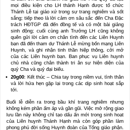
mọi điều kiện cho LH thánh Hạnh được tổ chức
Thánh Lễ tại giáo xứ trong sự trang nghiêm và sốt
sắng; tiếp theo là lời cảm ơn sâu sắc đến Cha Đặc
trách HĐTGP đã đến đồng tế và có một bài giảng
sinh động; cuối cùng anh Trưởng LH cũng không
quên gửi lời cảm ơn chân tình đến các Liên Huynh
bạn đã đến tham dự Thánh Lễ mừng bổn mạng Liên
Huynh, và ghi nhận tinh thần hiệp thông, cởi mở
của các Liên huynh bạn. Ban phục vụ Liên huynh
chủ nhà cũng chân thành tri ân sự hiện diện của
quý Cha và quý đại biểu.
20g00
: Kết thúc – Chia tay trong niềm vui, tình thân
và lời hứa hẹn gặp lại trong các dịp sinh hoạt sắp
tới.
Buổi lễ diễn ra trong bầu khí trang nghiêm nhưng
không kém phần ấm áp và gần gũi. Việc mở rộng giao
lưu lần này không chỉ tạo dấu ấn mới trong sinh hoạt
của Liên huynh Thánh Hạnh mà còn góp phần làm
phong phú đời sống Huynh đoàn của Tổng giáo phận.