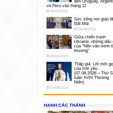
đến Uruguay, Argent
và Peru vào tháng 11
06/08/2026
Sức sống nơi giáo đ
Đất Mũi
06/08/2026
Giữa chiến tranh
Ukraine, những dấu 
của “Nền văn minh t
thương”
06/08/2026
Thập giá: Lời mời gọ
của tình yêu
(07.08.2026 – Thứ 
tuần XVIII Thường
Niên)
06/08/2026
HẠNH CÁC THÁNH