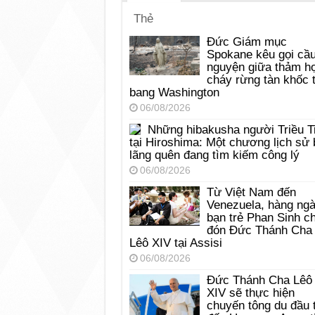
Thẻ
Đức Giám mục
Spokane kêu gọi cầ
nguyện giữa thảm h
cháy rừng tàn khốc t
bang Washington
06/08/2026
Những hibakusha người Triều T
tại Hiroshima: Một chương lịch sử 
lãng quên đang tìm kiếm công lý
06/08/2026
Từ Việt Nam đến
Venezuela, hàng ng
bạn trẻ Phan Sinh c
đón Đức Thánh Cha
Lêô XIV tại Assisi
06/08/2026
Đức Thánh Cha Lêô
XIV sẽ thực hiện
chuyến tông du đầu 