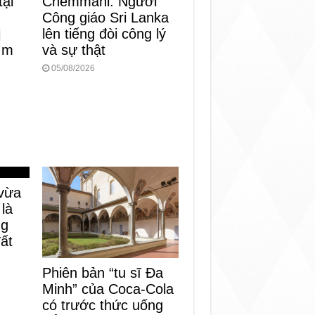
tại
Chemmani: Người
Công giáo Sri Lanka
ị
lên tiếng đòi công lý
tìm
và sự thật
05/08/2026
vừa
 là
ng
đất
Phiên bản “tu sĩ Đa
Minh” của Coca-Cola
có trước thức uống