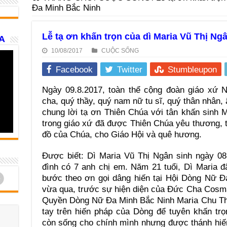
Đa Minh Bắc Ninh
Lễ tạ ơn khấn trọn của dì Maria Vũ Thị N
A
10/08/2017
CUỘC SỐNG
Facebook
Twitter
Stumbleupon
Ngày 09.8.2017, toàn thể cộng đoàn giáo xứ 
cha, quý thầy, quý nam nữ tu sĩ, quý thân nhân,
chung lời tạ ơn Thiên Chúa với tân khấn sinh 
trong giáo xứ đã được Thiên Chúa yêu thương, 
đồ của Chúa, cho Giáo Hội và quê hương.
Được biết: Dì Maria Vũ Thị Ngân sinh ngày 08
đình có 7 anh chị em. Năm 21 tuổi, Dì Maria 
d
bước theo ơn gọi dâng hiến tại Hội Dòng Nữ Đ
vừa qua, trước sự hiện diện của Đức Cha Cosm
Quyền Dòng Nữ Đa Minh Bắc Ninh Maria Chu Thị
tay trên hiến pháp của Dòng để tuyên khấn trọ
còn sống cho chính mình nhưng được thánh hiế