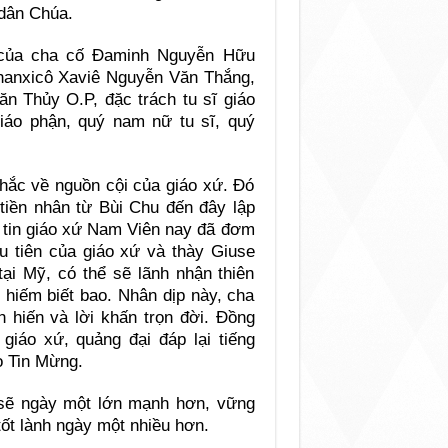
dân Chúa.
 của cha cố Đaminh Nguyễn Hữu
Phanxicô Xaviê Nguyễn Văn Thắng,
 Thủy O.P, đặc trách tu sĩ giáo
iáo phận, quý nam nữ tu sĩ, quý
hắc về nguồn cội của giáo xứ. Đó
tiền nhân từ Bùi Chu đến đây lập
c tin giáo xứ Nam Viên nay đã đơm
ầu tiên của giáo xứ và thày Giuse
ại Mỹ, có thể sẽ lãnh nhận thiên
 hiếm biết bao. Nhân dịp này, cha
 hiến và lời khấn trọn đời. Đồng
 giáo xứ, quảng đại đáp lại tiếng
o Tin Mừng.
sẽ ngày một lớn mạnh hơn, vững
tốt lành ngày một nhiều hơn.