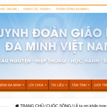
HỌC ONLINE |
HẠNH CÁC THÁNH |
THÁNH DÒNG ĐA MINH |
 ĐÌNH ĐA MINH
LỜI CHÚA
TÀI LIỆU
TÂM TÌNH
GIỚI TR
TRANG CHỦ
/
CUỘC SỐNG
/
Lễ tạ ơn khấn trọn