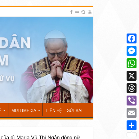
Face
Mess
What
X
Thre
Viber
Ẻ
MULTIMEDIA
LIÊN HỆ – GỬI BÀI
Emai
Shar
 của dì Maria Vũ Thị Ngân dòng nữ