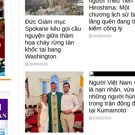
người Triều Tiên 
Hiroshima: Một
chương lịch sử b
lãng quên đang 
Đức Giám mục
kiếm công lý
Spokane kêu gọi cầu
nguyện giữa thảm
06/08/2026
họa cháy rừng tàn
khốc tại bang
Washington
06/08/2026
Người Việt Nam 
là nạn nhân, vừa
những người hù
trong trận động 
tại Kumamoto
03/08/2026