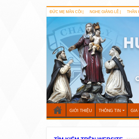
ĐỨC MẸ MÂN CÔI |
NGHE GIẢNG LỄ |
THẦN 
GIỚI THIỆU
THÔNG TIN
GIA