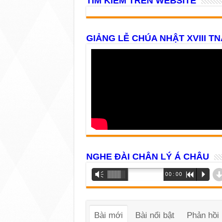
TÌM KIẾM TRÊN WEBSITE
GIẢNG LỄ CHÚA NHẬT XVIII TN
NGHE ĐÀI CHÂN LÝ Á CHÂU
Trình
Vm
00:00
R
P
phát
âm
thanh
Bài mới
Bài nổi bật
Phản hồi