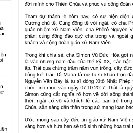
đời mình cho Thiên Chúa và phục vụ cộng đoàn 
Tham dự thánh lễ hôm nay, có sự hiện diện
Cường chủ tế. Cùng đồng tế với ngài, có cha 
u
ọa
quản nhiệm xứ Nam Viên, cha Phêrô Nguyễn Văn
ại
phận; cùng đông đảo quý cha trong và ngoài g
khách và cộng đoàn giáo xứ Nam Viên.
iên
Trong khi chia sẻ, cha Simon Vũ Đức Hòa gợi n
bị
là vào những năm đầu của thế kỷ XX, các bậc 
ấp. Trải qua chừng trăm năm vun trồng, cây đứ
bông kết trái. Dì Maria là nữ tu sĩ khấn trọn đ
Nguyễn Văn Bảy là tu sĩ dòng Xitô Nhặt Phép t
àn
chức linh mục vào ngày 07.10.2017. Thật là quý
hờ
Simon cũng cắt nghĩa rõ hơn về đời sống thánh
thời, ngài cổ võ và khích lệ các bạn trẻ trong
Chúa, sẵn sàng dấn thân trong sứ mạng loan bá
Ước mong sao cây đức tin giáo xứ Nam Viên 
vàng hơn và hứa hẹn sẽ trổ sinh những hoa trái 
tiên