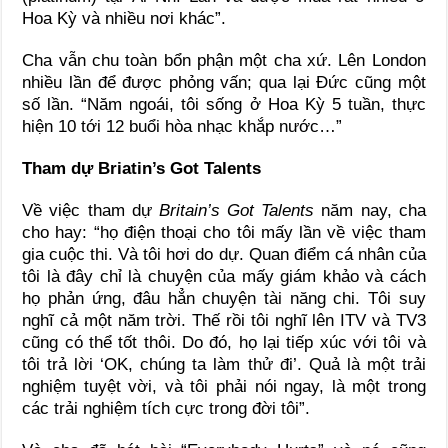
Hoa Kỳ và nhiều nơi khác”.
Cha vẫn chu toàn bổn phận một cha xứ. Lên London
nhiều lần để được phỏng vấn; qua lại Đức cũng một
số lần. “Năm ngoái, tôi sống ở Hoa Kỳ 5 tuần, thực
hiện 10 tới 12 buổi hòa nhạc khắp nước…”
Tham dự Briatin’s Got Talents
Về việc tham dự
Britain’s Got Talents
năm nay, cha
cho hay: “họ điện thoại cho tôi mấy lần về việc tham
gia cuộc thi. Và tôi hơi do dự. Quan điểm cá nhân của
tôi là đây chỉ là chuyện của mấy giám khảo và cách
họ phản ứng, đâu hẳn chuyện tài năng chi. Tôi suy
nghĩ cả một năm trời. Thế rồi tôi nghĩ lên ITV và TV3
cũng có thể tốt thôi. Do đó, họ lại tiếp xúc với tôi và
tôi trả lời ‘OK, chúng ta làm thử đi’. Quả là một trải
nghiệm tuyệt vời, và tôi phải nói ngay, là một trong
các trải nghiệm tích cực trong đời tôi”.