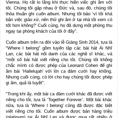
Vienna. Họ rất lo lắng khi thực hiện việc ghi âm với
tôi. Chúng tôi gặp nhau ở Đức và, sau đó, chúng tôi
thỏa thuận ghi cuốn
album
. Nhưng tôi bảo ‘vì tôi khá
bận việc giáo xứ, nên thử ghi âm ở tại nhà tôi xem có
tốt hơn không?’ Cuối cùng, họ đã dựng một phòng thu
ngay tại phòng khách của tôi ở đây”.
Cuốn album trên ra đời vào lễ Giáng Sinh 2014, tựa là
“Where I belong” gồm tuyển tập các bài hát Ái Nhĩ
Lan, các bài hát nổi danh của các nghệ sĩ khác, và
“một số bài hát viết riêng cho tôi. Chúng tôi không
chắc mình có được phép của Leonard Cohen để ghi
âm bài ‘Hallelujah’ với lời ca đám cưới hay không.
Nhưng cuối cùng, có lời cho hay chúng tôi được phép
gi âm, quả là tuyệt”.
“Trong khi ấy, một bài ca đám cưới khác đã được viết
riêng cho tôi, tựa là ‘Together Forever’. Một bài khác
nữa, tựa là ‘Where I belong’ cũng đã được đặc biệt
viết riêng cho tôi. Cuốn
album
được bán hàng triệu
(platinum) tại Ái Nhĩ Lan và được mua rất nhiều ở