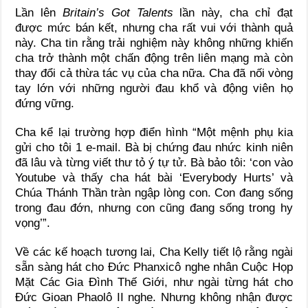
Lần lên
Britain’s Got Talents
lần này, cha chỉ đạt
được mức bán kết, nhưng cha rất vui với thành quả
này. Cha tin rằng trải nghiệm này không những khiến
cha trở thành một chấn động trên liên mạng mà còn
thay đổi cả thừa tác vụ của cha nữa. Cha đã nối vòng
tay lớn với những người đau khổ và động viên họ
đứng vững.
Cha kể lại trường hợp điển hình “Một mệnh phụ kia
gửi cho tôi 1 e-mail. Bà bị chứng đau nhức kinh niên
đã lâu và từng viết thư tỏ ý tự tử. Bà bảo tôi: ‘con vào
Youtube và thấy cha hát bài ‘Everybody Hurts’ và
Chúa Thánh Thần tràn ngập lòng con. Con đang sống
trong đau đớn, nhưng con cũng đang sống trong hy
vọng’”.
Về các kế hoạch tương lai, Cha Kelly tiết lộ rằng ngài
sẵn sàng hát cho Đức Phanxicô nghe nhân Cuộc Họp
Mặt Các Gia Đình Thế Giới, như ngài từng hát cho
Đức Gioan Phaolô II nghe. Nhưng không nhận được