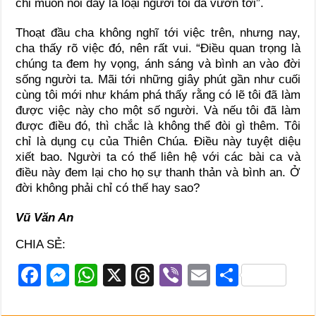
chỉ muốn nói đây là loại người tôi đã vươn tới”.
Thoạt đầu cha không nghĩ tới việc trên, nhưng nay,
cha thấy rõ việc đó, nên rất vui. “Điều quan trọng là
chúng ta đem hy vọng, ánh sáng và bình an vào đời
sống người ta. Mãi tới những giây phút gần như cuối
cùng tôi mới như khám phá thấy rằng có lẽ tôi đã làm
được việc này cho một số người. Và nếu tôi đã làm
được điều đó, thì chắc là không thể đòi gì thêm. Tôi
chỉ là dụng cụ của Thiên Chúa. Điều này tuyệt diệu
xiết bao. Người ta có thể liên hệ với các bài ca và
điều này đem lại cho họ sự thanh thản và bình an. Ở
đời không phải chỉ có thế hay sao?
Vũ Văn An
CHIA SẺ:
F
M
W
X
T
Vi
E
S
a
e
h
hr
b
m
h