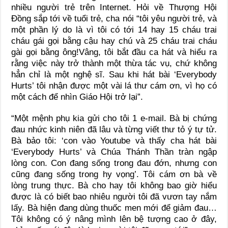
nhiều người trẻ trên Internet. Hỏi về Thượng Hội
Đồng sắp tới về tuổi trẻ, cha nói “tôi yêu người trẻ, và
một phần lý do là vì tôi có tới 14 hay 15 cháu trai
cháu gái gọi bằng cậu hay chú và 25 cháu trai cháu
gài gọi bằng ông!Vâng, tôi bắt đầu ca hát và hiểu ra
rằng việc này trở thành một thừa tác vụ, chứ không
hẳn chỉ là một nghệ sĩ. Sau khi hát bài ‘Everybody
Hurts’ tôi nhận được một vài lá thư cám ơn, vì họ có
một cách để nhìn Giáo Hội trở lại”.
“Một mệnh phụ kia gửi cho tôi 1 e-mail. Bà bị chứng
đau nhức kinh niên đã lâu và từng viết thư tỏ ý tự tử.
Bà bảo tôi: ‘con vào Youtube và thấy cha hát bài
‘Everybody Hurts’ và Chúa Thánh Thần tràn ngập
lòng con. Con đang sống trong đau đớn, nhưng con
cũng đang sống trong hy vọng’. Tôi cám ơn bà về
lòng trung thực. Bà cho hay tôi không bao giờ hiểu
được là có biết bao nhiêu người tôi đã vươn tay nắm
lấy. Bà hiện đang dùng thuốc men mới để giảm đau…
Tôi không có ý nâng mình lên bệ tượng cao ở đây,