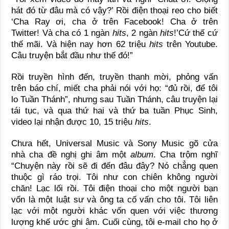
hát đó từ đâu mà có vậy?’ Rồi điện thoại reo cho biết
‘Cha Ray ơi, cha ở trên Facebook! Cha ở trên
Twitter! Và cha có 1 ngàn
hits
, 2 ngàn
hits
!’Cứ thế cứ
thế mãi. Và hiện nay hơn 62 triệu
hits
trên Youtube.
Câu truyện bắt đầu như thế đó!”
Rồi truyền hình đến, truyền thanh mời, phỏng vấn
trên báo chí, miết cha phải nói với họ: “đủ rồi, để tôi
lo Tuần Thánh”, nhưng sau Tuần Thánh, câu truyện lại
tái tục, và qua thứ hai và thứ ba tuần Phục Sinh,
video lại nhận được 10, 15 triệu
hits
.
Chưa hết, Universal Music và Sony Music gõ cửa
nhà cha đề nghị ghi âm một
album
. Cha trộm nghĩ
“Chuyện này rồi sẽ đi đến đâu đây? Nó chẳng quen
thuộc gì ráo trọi. Tôi như con chiên không người
chăn! Lạc lối rồi. Tôi điện thoại cho một người bạn
vốn là một luật sư và ông ta cố vấn cho tôi. Tôi liên
lạc với một người khác vốn quen với việc thương
lượng khế ước ghi âm. Cuối cùng, tôi e-mail cho họ ở