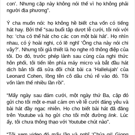
con’. Nhưng cặp này không nói thế vì họ không phải
người địa phương”.
Ý cha muốn nói: họ không hề biết cha vốn có tiếng
hát hay. Bởi thế “sau buổi tập dượt lễ cưới, tôi nói với
họ: ‘cha có thể hát cho các con một bài hát’. Họ nhìn
nhau, có ý hoài nghi, có lẽ nghĩ ‘Ông cha này nói chi
vậy?’. Nhưng tôi giả thiết là họ nghe rõ thông điệp của
tôi. Do đó, trước phép lành sau cùng của nghi thức
hôn phối, tôi tiến lên phía máy micro và bắt đầu hát
dịch bản tôi đã sửa đôi chút bài ca ‘Hallelujah’ của
Leonard Cohen, lồng tên cô dâu chú rể vào đó. Tôi
vốn làm thế nhiều lần rồi”.
“Mấy ngày sau đám cưới, một ngày thứ Ba, cặp đó
gửi cho tôi một e-mail cám ơn về lễ cưới đáng yêu và
bài hát đầy ngạc nhiên. Họ cho biết bài hát đã đăng
trên Youtube và họ gửi cho tôi một đường
link
. Lúc
ấy, tôi chưa thông thạo với Youtube chút nào”.
“Tôi xem video đó mấy lần và nghĩ ‘Chúa ơi! Giọng