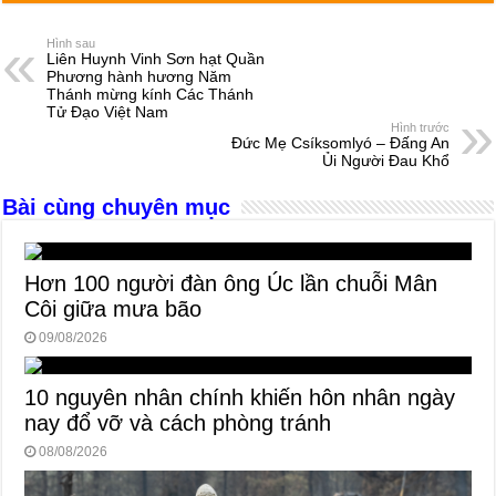
c
ss
at
e
er
ail
ar
e
e
s
a
e
Hình sau
Liên Huynh Vinh Sơn hạt Quần
b
n
A
d
Phương hành hương Năm
Thánh mừng kính Các Thánh
o
g
p
s
Tử Đạo Việt Nam
Hình trước
o
er
p
Đức Mẹ Csíksomlyó – Đấng An
Ủi Người Đau Khổ
k
Bài cùng chuyên mục
Hơn 100 người đàn ông Úc lần chuỗi Mân
Côi giữa mưa bão
09/08/2026
10 nguyên nhân chính khiến hôn nhân ngày
nay đổ vỡ và cách phòng tránh
08/08/2026