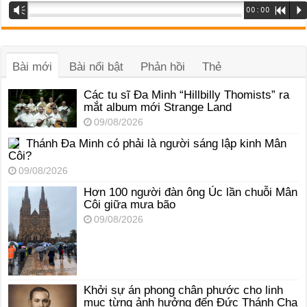
Trình
Vm
00:00
R
P
phát
âm
thanh
Bài mới
Bài nổi bật
Phản hồi
Thẻ
Các tu sĩ Đa Minh “Hillbilly Thomists” ra
mắt album mới Strange Land
09/08/2026
Thánh Đa Minh có phải là người sáng lập kinh Mân
Côi?
09/08/2026
Hơn 100 người đàn ông Úc lần chuỗi Mân
Côi giữa mưa bão
09/08/2026
Khởi sự án phong chân phước cho linh
mục từng ảnh hưởng đến Đức Thánh Cha