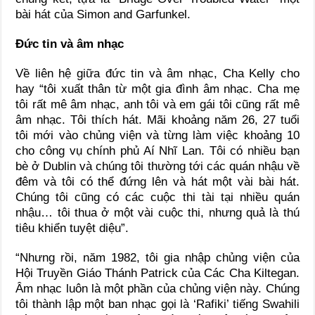
bài hát của Simon and Garfunkel.
Đức tin và âm nhạc
Về liên hệ giữa đức tin và âm nhạc, Cha Kelly cho
hay “tôi xuất thân từ một gia đình âm nhạc. Cha mẹ
tôi rất mê âm nhạc, anh tôi và em gái tôi cũng rất mê
âm nhạc. Tôi thích hát. Mãi khoảng năm 26, 27 tuổi
tôi mới vào chủng viện và từng làm việc khoảng 10
cho công vụ chính phủ Aí Nhĩ Lan. Tôi có nhiều bạn
bè ở Dublin và chúng tôi thường tới các quán nhậu về
đêm và tôi có thể đứng lên và hát một vài bài hát.
Chúng tôi cũng có các cuộc thi tài tại nhiều quán
nhậu… tôi thua ở một vài cuộc thi, nhưng quả là thú
tiêu khiển tuyệt diệu”.
“Nhưng rồi, năm 1982, tôi gia nhập chủng viện của
Hội Truyền Giáo Thánh Patrick của Các Cha Kiltegan.
Âm nhạc luôn là một phần của chủng viện này. Chúng
tôi thành lập một ban nhạc gọi là ‘Rafiki’ tiếng Swahili