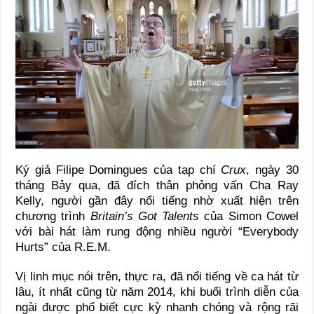
Ký giả Filipe Domingues của tạp chí
Crux
, ngày 30
tháng Bảy qua, đã đích thân phỏng vấn Cha Ray
Kelly, người gần đây nổi tiếng nhờ xuất hiện trên
chương trình
Britain’s Got Talents
của Simon Cowel
với bài hát làm rung động nhiều người “Everybody
Hurts” của R.E.M.
Vị linh mục nói trên, thực ra, đã nổi tiếng về ca hát từ
lâu, ít nhất cũng từ năm 2014, khi buổi trình diễn của
ngài được phổ biết cực kỳ nhanh chóng và rộng rãi