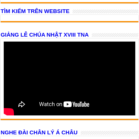
TÌM KIẾM TRÊN WEBSITE
GIẢNG LỄ CHÚA NHẬT XVIII TNA
NGHE ĐÀI CHÂN LÝ Á CHÂU