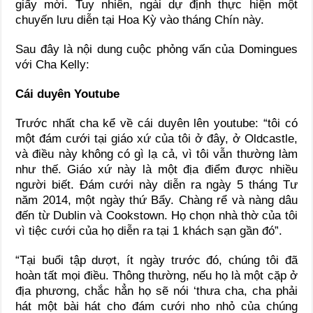
giấy mời. Tuy nhiên, ngài dự định thực hiện một
chuyến lưu diễn tại Hoa Kỳ vào tháng Chín này.
Sau đây là nội dung cuộc phỏng vấn của Domingues
với Cha Kelly:
Cái duyên Youtube
Trước nhất cha kể về cái duyên lên youtube: “tôi có
một đám cưới tại giáo xứ của tôi ở đây, ở Oldcastle,
và điều này không có gì lạ cả, vì tôi vẫn thường làm
như thế. Giáo xứ này là một địa điểm được nhiều
người biết. Đám cưới này diễn ra ngày 5 tháng Tư
năm 2014, một ngày thứ Bẩy. Chàng rể và nàng dâu
đến từ Dublin và Cookstown. Họ chọn nhà thờ của tôi
vì tiệc cưới của họ diễn ra tại 1 khách sạn gần đó”.
“Tại buổi tập dượt, ít ngày trước đó, chúng tôi đã
hoàn tất mọi điều. Thông thường, nếu họ là một cặp ở
địa phương, chắc hẳn họ sẽ nói ‘thưa cha, cha phải
hát một bài hát cho đám cưới nho nhỏ của chúng