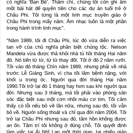
có nghĩa ‘Bạn Bè’. Thậm chí, chúng tôi còn ghi âm
một bài hát để quyên tiền cho các dự án tuổi trẻ ở
Châu Phi. Tôi từng là một linh mục truyền giáo ở
Châu Phi trong mấy năm. Âm nhạc luôn là một phần
trong hành trình linh mục”.
“Năm 1989, tôi đi Châu Phi, lúc đó vừa diễn ra việc
tan vỡ của chủ nghĩa phân biệt chủng tộc. Nelson
Mandela vừa được thả khỏi nhà tù hồi tháng Hai năm
đó. Nó tiến từ từ, từ từ thay đổi. Tôi ở đó 2 năm rưỡi.
Tôi vào đó tháng Chín năm 1989, nhưng phải về nhà
trước Lễ Giáng Sinh, vì cha tôi lâm bệnh nặng, với
khối u trong óc. Người qua đời tháng Hai năm
1990.Tôi trở lại đó 1 tháng hay hơn sau khi người qua
đời. Nhưng sau 3 tháng, má tôi phải vào phòng săn
sóc đặc biệt sau một cơn nhồi máu cơ tim. Tôi cảm
thấy có lỗi nếu bỏ về lần nữa, nhưng sau đó, tôi vẫn
bỏ về. Người sống thoát và chỉ qua đời năm 2004. Tôi
trở lại Châu Phi nhưng sau đó, tâm hồn không được
an ổn. Tâm trí tôi không ở đúng chỗ. Tôi quyết định
làm việc tại Ái Nhĩ Lan một thời gian, tại nhiều giáo