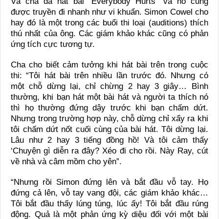
Và cha đã hát bài “Everybody Hurts” và nó cũng
được truyền đi nhanh như vi khuẩn. Simon Cowel cho
hay đó là một trong các buổi thi loại (auditions) thích
thú nhất của ông. Các giám khảo khác cũng có phản
ứng tích cực tương tự.
Cha cho biết cảm tưởng khi hát bài trên trong cuộc
thi: “Tôi hát bài trên nhiều lần trước đó. Nhưng có
một chỗ dừng lại, chỉ chừng 2 hay 3 giây… Bình
thường, khi bạn hát một bài hát và người ta thích nó
thì họ thường đứng dậy trước khi bạn chấm dứt.
Nhưng trong trường hợp này, chỗ dừng chỉ xẩy ra khi
tôi chấm dứt nốt cuối cùng của bài hát. Tôi dừng lại.
Lâu như 2 hay 3 tiếng đồng hồ! Và tôi cảm thấy
‘Chuyện gì diễn ra đây? Xéo đi cho rồi. Này Ray, cút
về nhà và câm mồm cho yên”.
“Nhưng rồi Simon đứng lên và bắt đầu vỗ tay. Họ
đứng cả lên, vỗ tay vang đội, các giám khảo khác…
Tôi bắt đầu thấy lúng túng, lúc ấy! Tôi bắt đầu rúng
động. Quả là một phản ứng kỳ diệu đối với một bài