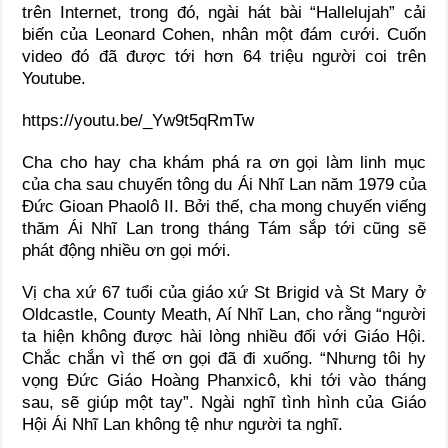
trên Internet, trong đó, ngài hát bài “Hallelujah” cải
biến của Leonard Cohen, nhân một đám cưới. Cuốn
video đó đã được tới hơn 64 triệu người coi trên
Youtube.
https://youtu.be/_Yw9t5qRmTw
Cha cho hay cha khám phá ra ơn gọi làm linh mục
của cha sau chuyến tông du Ái Nhĩ Lan năm 1979 của
Đức Gioan Phaolô II. Bởi thế, cha mong chuyến viếng
thăm Ái Nhĩ Lan trong tháng Tám sắp tới cũng sẽ
phát động nhiều ơn gọi mới.
Vị cha xứ 67 tuổi của giáo xứ St Brigid và St Mary ở
Oldcastle, County Meath, Aí Nhĩ Lan, cho rằng “người
ta hiện không được hài lòng nhiều đối với Giáo Hội.
Chắc chắn vì thế ơn gọi đã đi xuống. “Nhưng tôi hy
vọng Đức Giáo Hoàng Phanxicô, khi tới vào tháng
sau, sẽ giúp một tay”. Ngài nghĩ tình hình của Giáo
Hội Ái Nhĩ Lan không tệ như người ta nghĩ.