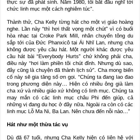
thực sự đã phát sinh. Năm 1980, tôi bắt đầu nghĩ tới
chức linh mục một cách nghiêm túc”.
Thành thử, Cha Kelly từng hát cho một vị giáo hoàng
nghe. Lần này “thì hơi thất vọng một chút” vì có buổi
hòa nhạc tại Croke Park Mill, nhân chuyến tông du
sắp tới của Đức Phanxicô tại Ái Nhĩ Lan, nhưng cha
không được yêu cầu hát. Một người khác được yêu
cầu hát bài “Everybody Hurts” chứ không phải cha,
điều này “hơi làm phiền tôi chút đỉnh. Nhưng dù sao,
đây cũng là chuyện đã thành lịch sử”. Cha mong biến
cố này sẽ gia tăng số ơn gọi. “Chúng ta đang lao đao
trong phương diện này… Hiện có nhiều ông già làm
cha xứ và nhiều giáo xứ không có linh mục. Chúng ta
may mắn có các linh mục châu Phi đến giúp, cả
những vị đang du học ở đây nữa. Ngoài ra còn có các
linh mục Lỗ Ma Ni, Ba Lan. Nên chưa đến nỗi nào…”
Hát như một thừa tác vụ
Dù đã 67 tuổi, nhưng Cha Kelly hiện có liên hệ với