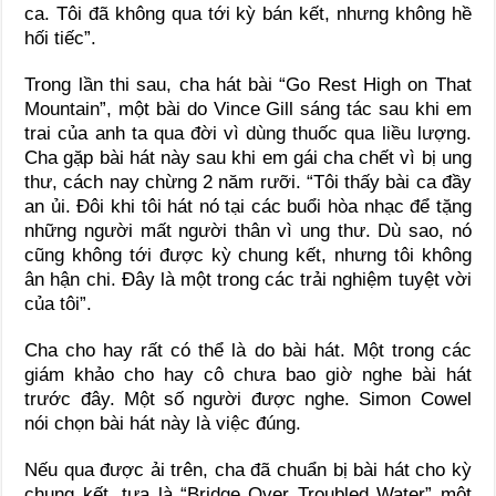
ca. Tôi đã không qua tới kỳ bán kết, nhưng không hề
hối tiếc”.
Trong lần thi sau, cha hát bài “Go Rest High on That
Mountain”, một bài do Vince Gill sáng tác sau khi em
trai của anh ta qua đời vì dùng thuốc qua liều lượng.
Cha gặp bài hát này sau khi em gái cha chết vì bị ung
thư, cách nay chừng 2 năm rưỡi. “Tôi thấy bài ca đầy
an ủi. Đôi khi tôi hát nó tại các buổi hòa nhạc để tặng
những người mất người thân vì ung thư. Dù sao, nó
cũng không tới được kỳ chung kết, nhưng tôi không
ân hận chi. Đây là một trong các trải nghiệm tuyệt vời
của tôi”.
Cha cho hay rất có thể là do bài hát. Một trong các
giám khảo cho hay cô chưa bao giờ nghe bài hát
trước đây. Một số người được nghe. Simon Cowel
nói chọn bài hát này là việc đúng.
Nếu qua được ải trên, cha đã chuẩn bị bài hát cho kỳ
chung kết, tựa là “Bridge Over Troubled Water” một