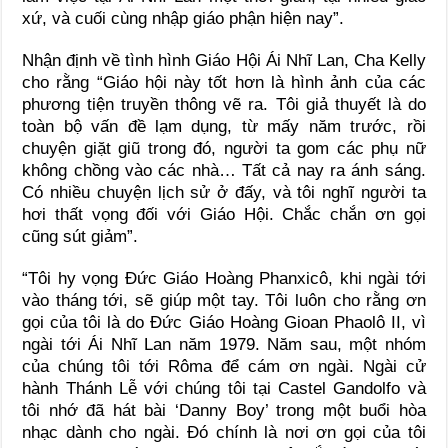
xứ, và cuối cùng nhập giáo phận hiện nay”.
Nhận định về tình hình Giáo Hội Ái Nhĩ Lan, Cha Kelly
cho rằng “Giáo hội này tốt hơn là hình ảnh của các
phương tiện truyền thông vẽ ra. Tôi giả thuyết là do
toàn bộ vấn đề lạm dụng, từ mấy năm trước, rồi
chuyện giặt giũ trong đó, người ta gom các phụ nữ
không chồng vào các nhà… Tất cả nay ra ánh sáng.
Có nhiều chuyện lịch sử ở đấy, và tôi nghĩ người ta
hơi thất vọng đối với Giáo Hội. Chắc chắn ơn gọi
cũng sút giảm”.
“Tôi hy vọng Đức Giáo Hoàng Phanxicô, khi ngài tới
vào tháng tới, sẽ giúp một tay. Tôi luôn cho rằng ơn
gọi của tôi là do Đức Giáo Hoàng Gioan Phaolô II, vì
ngài tới Ái Nhĩ Lan năm 1979. Năm sau, một nhóm
của chúng tôi tới Rôma để cám ơn ngài. Ngài cử
hành Thánh Lễ với chúng tôi tại Castel Gandolfo và
tôi nhớ đã hát bài ‘Danny Boy’ trong một buổi hòa
nhạc dành cho ngài. Đó chính là nơi ơn gọi của tôi