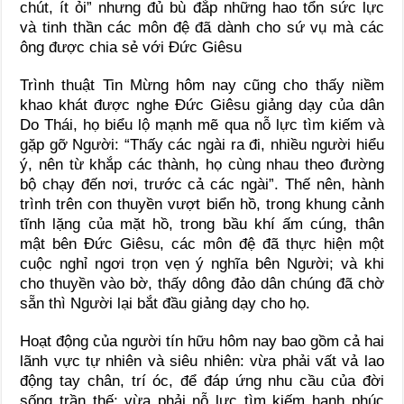
chút, ít ỏi” nhưng đủ bù đắp những hao tổn sức lực
và tinh thần các môn đệ đã dành cho sứ vụ mà các
ông được chia sẻ với Đức Giêsu
Trình thuật Tin Mừng hôm nay cũng cho thấy niềm
khao khát được nghe Đức Giêsu giảng dạy của dân
Do Thái, họ biểu lộ mạnh mẽ qua nỗ lực tìm kiếm và
gặp gỡ Người: “Thấy các ngài ra đi, nhiều người hiểu
ý, nên từ khắp các thành, họ cùng nhau theo đường
bộ chạy đến nơi, trước cả các ngài”. Thế nên, hành
trình trên con thuyền vượt biển hồ, trong khung cảnh
tĩnh lặng của mặt hồ, trong bầu khí ấm cúng, thân
mật bên Đức Giêsu, các môn đệ đã thực hiện một
cuộc nghỉ ngơi trọn vẹn ý nghĩa bên Người; và khi
cho thuyền vào bờ, thấy dông đảo dân chúng đã chờ
sẵn thì Người lại bắt đầu giảng dạy cho họ.
Hoạt động của người tín hữu hôm nay bao gồm cả hai
lãnh vực tự nhiên và siêu nhiên: vừa phải vất vả lao
động tay chân, trí óc, để đáp ứng nhu cầu của đời
sống trần thế; vừa phải nỗ lực tìm kiếm hạnh phúc