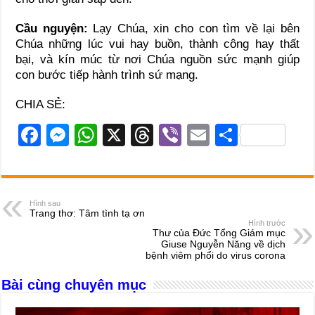
Cầu nguyện:
Lạy Chúa, xin cho con tìm về lại bên
Chúa những lúc vui hay buồn, thành công hay thất
bại, và kín múc từ nơi Chúa nguồn sức mạnh giúp
con bước tiếp hành trình sứ mạng.
CHIA SẺ:
F
M
W
X
T
Vi
E
S
a
e
h
hr
b
m
h
c
ss
at
e
er
ail
ar
e
e
s
a
e
Hình sau
Trang thơ: Tâm tình tạ ơn
b
n
A
d
Hình trước
Thư của Đức Tổng Giám mục
o
g
p
s
Giuse Nguyễn Năng về dịch
bệnh viêm phổi do virus corona
o
er
p
Bài cùng chuyên mục
k