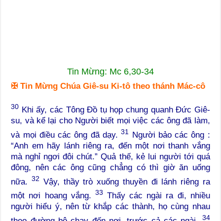
Tin Mừng: Mc 6,30-34
✠
Tin Mừng Chúa Giê-su Ki-tô theo thánh Mác-cô
30
Khi ấy, các Tông Đồ tụ họp chung quanh Đức Giê-
su, và kể lại cho Người biết mọi việc các ông đã làm,
31
và mọi điều các ông đã dạy.
Người bảo các ông :
“Anh em hãy lánh riêng ra, đến một nơi thanh vắng
mà nghỉ ngơi đôi chút.” Quả thế, kẻ lui người tới quá
đông, nên các ông cũng chẳng có thì giờ ăn uống
32
nữa.
Vậy, thầy trò xuống thuyền đi lánh riêng ra
33
một nơi hoang vắng.
Thấy các ngài ra đi, nhiều
người hiểu ý, nên từ khắp các thành, họ cùng nhau
34
theo đường bộ chạy đến nơi, trước cả các ngài.