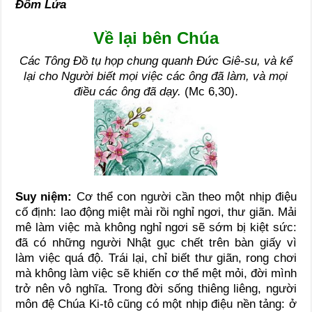
Đốm Lửa
Về lại bên Chúa
Các Tông Đồ tụ họp chung quanh Đức Giê-su, và kể
lại cho Người biết mọi việc các ông đã làm, và mọi
điều các ông đã dạy.
(Mc 6,30).
Suy niệm:
Cơ thể con người cần theo một nhịp điệu
cố định: lao động miệt mài rồi nghỉ ngơi, thư giãn. Mải
mê làm việc mà không nghỉ ngơi sẽ sớm bị kiệt sức:
đã có những người Nhật gục chết trên bàn giấy vì
làm việc quá độ. Trái lại, chỉ biết thư giãn, rong chơi
mà không làm việc sẽ khiến cơ thể mệt mỏi, đời mình
trở nên vô nghĩa. Trong đời sống thiêng liêng, người
môn đệ Chúa Ki-tô cũng có một nhịp điệu nền tảng: ở