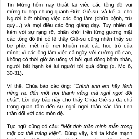
Tin Mừng hôm nay thuật lại việc các tông đồ vui
mừng tụ họp chung quanh Đức Giê-su, và kể lại cho
Người biết những việc các ông làm (chữa bệnh, trừ
quỷ…) và mọi điều các ông giảng dạy. Tuy nhiên đi
kèm với sự rạng rỡ, phấn khởi trên từng gương mặt
các tông đồ thì có lẽ thầy Giê-su cũng nhận thấy sự
bơ phờ, mệt mỏi nơi khuôn mặt các học trò của
mình; vì các ông làm việc cả ngày với cường độ cao,
không có thời giờ ăn uống vì bởi quá đông bệnh nhân,
người bất hạnh kẻ lui người tới quá đông (x. Mc 6,
30-31).
Vì thế, Chúa bảo các ông:
“Chính anh em hãy lánh
riêng ra, đến một nơi thanh vắng mà nghỉ ngơi đôi
chút”
. Lời dạy bảo này cho thấy Chúa Giê-su đã chú
trọng quan tâm đến sự nghỉ ngơi thân xác lẫn tinh
thần đối với các môn đệ.
Tục ngữ cũng có câu:
“Một tinh thần minh mẫn trong
một cơ thể tráng kiện”.
Đúng vậy, khi ta khỏe mạnh