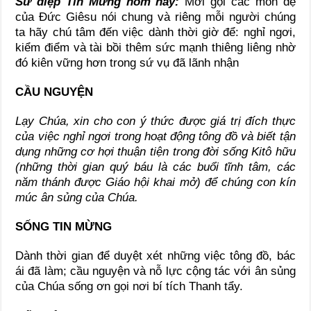
Sứ điệp Tin Mừng hôm nay:
Mời gọi các môn đệ
của Đức Giêsu nói chung và riêng mỗi người chúng
ta hãy chú tâm đến việc dành thời giờ để: nghỉ ngơi,
kiểm điểm và tài bồi thêm sức mạnh thiêng liêng nhờ
đó kiên vững hơn trong sứ vụ đã lãnh nhận
CẦU NGUYỆN
Lạy Chúa, xin cho con ý thức được giá trị đích thực
của việc nghỉ ngơi trong hoạt động tông đồ và biết tận
dụng những cơ hợi thuận tiện trong đời sống Kitô hữu
(những thời gian quý báu là các buổi tĩnh tâm, các
năm thánh được Giáo hội khai mở) để chúng con kín
múc ân sủng của Chúa.
SỐNG TIN MỪNG
Dành thời gian để duyệt xét những việc tông đồ, bác
ái đã làm; cầu nguyện và nỗ lực cộng tác với ân sủng
của Chúa sống ơn gọi nơi bí tích Thanh tẩy.