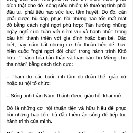
đích thật cho đời sống siêu nhiên; lẽ thường tình phải
đầu tư, phải tiêu hao sức lực, tâm huyết. Do đó, cần
phải được bù đắp, phục hồi những hao tổn mất mát
đó bằng cách nghỉ ngơi phù hợp: Tận hưởng những
ngày nghỉ cuối tuần với niềm vui và hạnh phúc trong
bầu khí thánh thiện với gia đình hoặc bạn bè. Đặc
biệt, hãy nắm bắt những cơ hội thuận tiện để thực
hiện cuộc “nghỉ ngơi đôi chút” trong hành trình Kitô
hữu: “Thánh hóa bản thân và loan báo Tin Mừng cho
tha nhân” bằng cách tích cực:
– Tham dự các buổi tĩnh tâm do đoàn thể, giáo xứ
hoặc tu hội tổ chức;
– Sống tinh thần Năm Thánh được giáo hội khai mở.
Đó là những cơ hội thuận tiện và hữu hiệu để phục
hồi những hao tổn, bù đắp thêm ân sủng để tiếp tục
hành trình của mình.