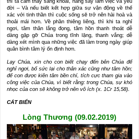
thì ta cảm thấy sảng khoái, hăng say làm việc và yêu
đời – Và nếu biết kết hợp giữa sự vận động về thể
xác với tinh thần thì cuộc sống sẽ trở nên hài hoà và
thoải mái hơn. Về phần thiêng liêng, thì khi ta nghỉ
ngơi, tâm thân lắng đọng, tâm hồn thanh thoát dễ
dàng gặp gỡ Chúa trong tĩnh lặng, thanh vắng; dễ
dàng xét mình qua những việc đã làm trong ngày giúp
quân bình tâm lý ổn định hơn.
Lạy Chúa, xin cho con biết chạy đến bên Chúa để
nghỉ ngơi, bổ sức lại cho thân xác cũng như tâm hồn;
để con được kiên tâm bền chí, tích cực tham gia vào
công việc của Chúa, vì biết rằng: trong Chúa, sự khó
nhọc của con sẽ không trở nên vô ích (x. 1Cr 15,58).
CÁT BIỂN
Lòng Thương (09.02.2019)