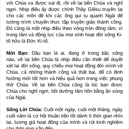
với Chúa va được sai đi, rồi về lại bên Chúa và nghỉ
ngơi. Nhịp điệu ấy được chính Thầy Giêsu truyền lại
cho các môn đệ khi các ông qui tụ quanh Ngài để
tường trình chuyến thực tập truyền giáo thành công.
Đó cũng là một nhịp điệu theo vòng tròn đồng tâm, vì
trung tâm và động lực của mọi sinh hoạt đời sống Ki-
tô hữu là Đức Ki-tô.
Mời Bạn:
Dầu bạn là ai, đang ở trong bậc sống
nào, về lại bên Chúa là nhịp điệu cần thiết để duyệt
xét lại đời sống, quy chiếu mọi hoạt động đời mình về
Chúa, cả những thành công và thất bại, để có định
hướng mới tốt hơn và hiệu quả hơn trong việc phụng
thờ Chúa. Về lại bên Chúa cũng là lúc bạn được
Chúa cho nghỉ ngơi, bồi dưỡng tâm hồn bằng ân sủng
của Ngài.
Sống Lời Chúa:
Cuối một ngày, cuối một tháng, ngày
cuối năm là cơ hội thuận tiện tôi dành ít thời gian nhìn
lại, lượng giá hoạt động của mình và rút kinh nghiệm
cho thời gian sắp đến.