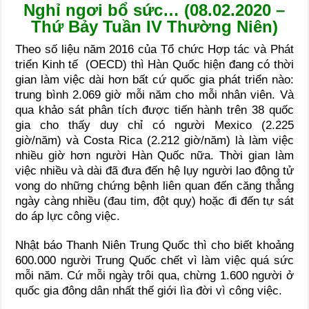
Nghỉ ngơi bổ sức… (08.02.2020 –
Thứ Bảy Tuần IV Thường Niên)
Theo số liệu năm 2016 của Tổ chức Hợp tác và Phát
triển Kinh tế (OECD) thì Hàn Quốc hiện đang có thời
gian làm việc dài hơn bất cứ quốc gia phát triển nào:
trung bình 2.069 giờ mỗi năm cho mỗi nhân viên. Và
qua khảo sát phân tích được tiến hành trên 38 quốc
gia cho thấy duy chỉ có người Mexico (2.225
giờ/năm) và Costa Rica (2.212 giờ/năm) là làm việc
nhiều giờ hơn người Hàn Quốc nữa. Thời gian làm
việc nhiều và dài đã đưa đến hệ lụy người lao động tử
vong do những chứng bệnh liên quan đến căng thẳng
ngày càng nhiều (đau tim, đột quỵ) hoặc đi đến tự sát
do áp lực công việc.
Nhật báo Thanh Niên Trung Quốc thì cho biết khoảng
600.000 người Trung Quốc chết vì làm việc quá sức
mỗi năm. Cứ mỗi ngày trôi qua, chừng 1.600 người ở
quốc gia đông dân nhất thế giới lìa đời vì công việc.