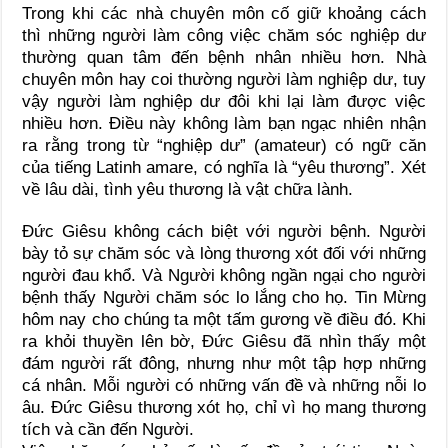
Trong khi các nhà chuyên môn cố giữ khoảng cách
thì những người làm công việc chăm sóc nghiệp dư
thường quan tâm đến bệnh nhân nhiều hơn. Nhà
chuyên môn hay coi thường người làm nghiệp dư, tuy
vậy người làm nghiệp dư đôi khi lại làm được việc
nhiều hơn. Điều này không làm bạn ngạc nhiên nhận
ra rằng trong từ “nghiệp dư” (amateur) có ngữ căn
của tiếng Latinh amare, có nghĩa là “yêu thương”. Xét
về lâu dài, tình yêu thương là vật chữa lành.
Đức Giêsu không cách biệt với người bệnh. Người
bày tỏ sự chăm sóc và lòng thương xót đối với những
người đau khổ. Và Người không ngần ngại cho người
bệnh thấy Người chăm sóc lo lắng cho họ. Tin Mừng
hôm nay cho chúng ta một tấm gương về điều đó. Khi
ra khỏi thuyền lên bờ, Đức Giêsu đã nhìn thấy một
đám người rất đông, nhưng như một tập hợp những
cá nhân. Mỗi người có những vấn đề và những nỗi lo
âu. Đức Giêsu thương xót họ, chỉ vì họ mang thương
tích và cần đến Người.