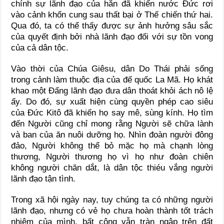
chính sự lãnh đạo của hắn đã khiến nước Đức rơi
vào cảnh khốn cung sau thất bại ở Thế chiến thứ hai.
Qua đó, ta có thể thấy được sự ảnh hưởng sâu sắc
của quyết định bởi nhà lãnh đạo đối với sự tồn vong
của cả dân tộc.
Vào thời của Chúa Giêsu, dân Do Thái phải sống
trong cảnh làm thuộc địa của đế quốc La Mã. Họ khát
khao một Đấng lãnh đạo đưa dân thoát khỏi ách nô lệ
ấy. Do đó, sự xuất hiện cùng quyền phép cao siêu
của Đức Kitô đã khiến họ say mê, sùng kính. Họ tìm
đến Người cũng chỉ mong rằng Người sẽ chữa lành
và ban của ăn nuôi dưỡng họ. Nhìn đoàn người đông
đảo, Người không thể bỏ mặc họ mà chạnh lòng
thương, Người thương họ vì họ như đoàn chiên
không người chăn dắt, là dân tộc thiéu vắng người
lãnh đạo tận tình.
Trong xã hội ngày nay, tuy chúng ta có những người
lãnh đạo, nhưng có vẻ họ chưa hoàn thành tốt trách
nhiệm của mình, bất công vẫn tràn ngập trên đất