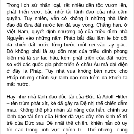
Trong lịch sử nhân loại, rất nhiều dân tộc vươn lên,
phát triển vượt bậc nhờ tài lãnh đạo của nhà cầm
quyền. Tuy nhiên, vẫn có không ít những nhà lãnh
đạo đã đưa đất nước lên đà suy vong. Chẳng hạn, ở
Việt Nam, quyết định nhượng bộ của triều đình nhà
Nguyễn vào những năm Pháp bắt đầu lăm le bờ cõi
đã khiến đất nước từng bước một rơi vào tay giặc.
Đó không phải là sự đốn mạt của triều đình phong
kiến mà là sự lạc hậu, kém phát triển của đất nước
so với các quốc gia phát triển ở châu Âu mà đại diện
ở đây là Pháp. Tuy nhà vua không bán nước cho
Pháp nhưng chính sự lãnh đạo non kém đã khiến ta
mất nước.
Hay như nhà lãnh đạo độc tài của Đức là Adolf Hitler
– tên trùm phát xít, kẻ đã gây ra Đệ nhị thế chiến đẫm
máu. Không thể phủ nhận tài năng của hắn, chính sự
lãnh đạo tài tình của Hitler đã vực dậy nền kinh tế trì
trệ của Đức sau Đệ nhất thế chiến, khiến hắn có uy
tín cao trong lĩnh vực chính trị. Thế nhưng, cũng