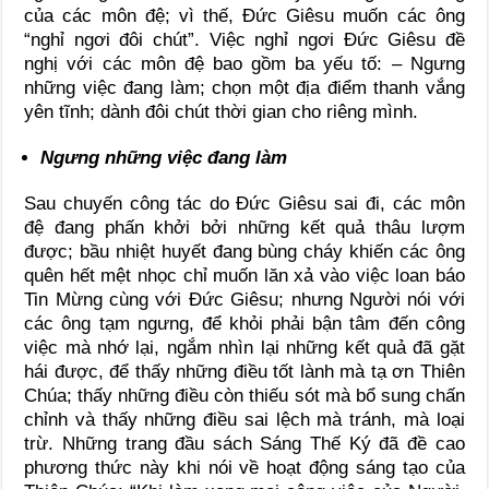
của các môn đệ; vì thế, Đức Giêsu muốn các ông
“nghỉ ngơi đôi chút”. Việc nghỉ ngơi Đức Giêsu đề
nghị với các môn đệ bao gồm ba yếu tố: – Ngưng
những việc đang làm; chọn một địa điểm thanh vắng
yên tĩnh; dành đôi chút thời gian cho riêng mình.
Ngưng những việc đang làm
Sau chuyến công tác do Đức Giêsu sai đi, các môn
đệ đang phấn khởi bởi những kết quả thâu lượm
được; bầu nhiệt huyết đang bùng cháy khiến các ông
quên hết mệt nhọc chỉ muốn lăn xả vào việc loan báo
Tin Mừng cùng với Đức Giêsu; nhưng Người nói với
các ông tạm ngưng, để khỏi phải bận tâm đến công
việc mà nhớ lại, ngắm nhìn lại những kết quả đã gặt
hái được, để thấy những điều tốt lành mà tạ ơn Thiên
Chúa; thấy những điều còn thiếu sót mà bổ sung chấn
chỉnh và thấy những điều sai lệch mà tránh, mà loại
trừ. Những trang đầu sách Sáng Thế Ký đã đề cao
phương thức này khi nói về hoạt động sáng tạo của