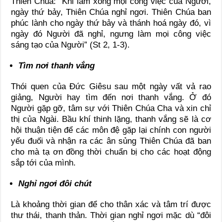
Thiên Chúa: “Khi làm xong mọi công việc của Người,
ngày thứ bảy, Thiên Chúa nghỉ ngơi. Thiên Chúa ban
phúc lành cho ngày thứ bảy và thánh hoá ngày đó, vì
ngày đó Người đã nghỉ, ngưng làm mọi công việc
sáng tạo của Người” (St 2, 1-3).
Tìm nơi thanh vắng
Thói quen của Đức Giêsu sau một ngày vất vả rao
giảng, Người hay tìm đến nơi thanh vắng. Ở đó
Người gặp gỡ, tâm sự với Thiên Chúa Cha và xin chỉ
thị của Ngài. Bầu khí thinh lặng, thanh vắng sẽ là cơ
hội thuận tiện để các môn đệ gặp lại chính con người
yếu đuối và nhận ra các ân sủng Thiên Chúa đã ban
cho mà tạ ơn đồng thời chuẩn bị cho các hoạt động
sắp tới của mình.
Nghỉ ngơi đôi chút
Là khoảng thời gian để cho thân xác và tâm trí được
thư thái, thanh thản. Thời gian nghỉ ngơi mặc dù “đôi