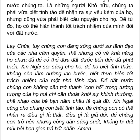
nước chúng ta. Là những người Kitô hữu, chúng ta
phải vừa biết tỉnh táo để nhận ra sự yếu kém của họ,
nhưng cũng vừa phải biết cầu nguyện cho họ. Để từ
đó, họ có thể hiàn thành tốt trách nhiệm của mình đối
với đất nước.
Lạy Chúa, tuy chúng con đang sống dưới sự lãnh đạo
của các nhà cầm quyền, thế nhưng có vẻ khả năng
họ chưa đủ để có thể đưa đất đước tiến đến đà phát
triển. Xin Ngài soi sáng cho họ, để họ biết tỉnh thức,
không còn lầm đường lạc bước, biết thực hiện tốt
trách nhiệm của một nhà lãnh đạo. Để đất nước
chúng con không cần trở thành “con hổ” trong tưởng
tượng của họ mà chỉ cần thoát khỏi sự khinh thường,
chế nhạo của bè bạn năm châu là quá đủ. Xin Ngài
cũng cho chúng con biết tỉnh táo, để chúng con có thể
nhận ra điều gì là thật, điều gì là giả dối, để chúng
con trở nên những công dân sáng suốt, không bị dắt
mũi bởi bọn gian trá bất nhân. Amen.