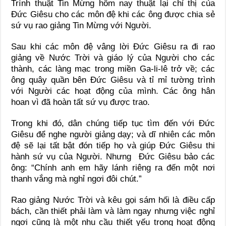
Trình thuật Tin Mừng hôm nay thuật lại chỉ thị của
Đức Giêsu cho các môn đệ khi các ông được chia sẻ
sứ vụ rao giảng Tin Mừng với Người.
Sau khi các môn đệ vâng lời Đức Giêsu ra đi rao
giảng về Nước Trời và giáo lý của Người cho các
thành, các làng mạc trong miền Ga-li-lê trở về; các
ông quây quần bên Đức Giêsu và tỉ mỉ tường trình
với Người các hoạt động của mình. Các ông hân
hoan vì đã hoàn tất sứ vụ được trao.
Trong khi đó, dân chúng tiếp tục tìm đến với Đức
Giêsu để nghe người giảng dạy; và dĩ nhiên các môn
đệ sẽ lại tất bật đón tiếp họ và giúp Đức Giêsu thi
hành sứ vụ của Người. Nhưng Đức Giêsu bảo các
ông: “Chính anh em hãy lánh riêng ra đến một nơi
thanh vắng mà nghỉ ngơi đôi chút.”
Rao giảng Nước Trời và kêu gọi sám hối là điều cấp
bách, cần thiết phải làm và làm ngay nhưng việc nghỉ
ngơi cũng là một nhu cầu thiết yếu trong hoạt động