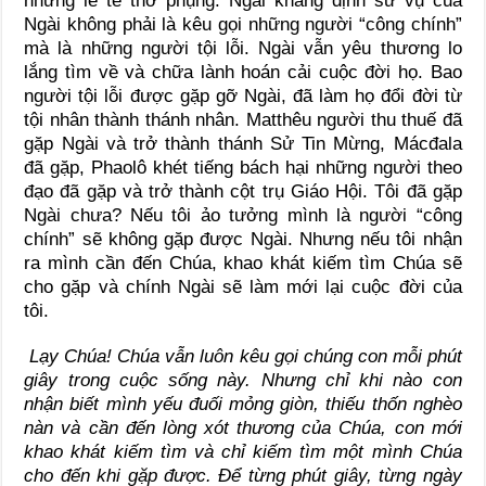
những lễ tế thờ phụng. Ngài khẳng định sứ vụ của
Ngài không phải là kêu gọi những người “công chính”
mà là những người tội lỗi. Ngài vẫn yêu thương lo
lắng tìm về và chữa lành hoán cải cuộc đời họ. Bao
người tội lỗi được gặp gỡ Ngài, đã làm họ đổi đời từ
tội nhân thành thánh nhân. Matthêu người thu thuế đã
gặp Ngài và trở thành thánh Sử Tin Mừng, Mácđala
đã gặp, Phaolô khét tiếng bách hại những người theo
đạo đã gặp và trở thành cột trụ Giáo Hội. Tôi đã gặp
Ngài chưa? Nếu tôi ảo tưởng mình là người “công
chính” sẽ không gặp được Ngài. Nhưng nếu tôi nhận
ra mình cần đến Chúa, khao khát kiếm tìm Chúa sẽ
cho gặp và chính Ngài sẽ làm mới lại cuộc đời của
tôi.
Lạy Chúa! Chúa vẫn luôn kêu gọi chúng con mỗi phút
giây trong cuộc sống này. Nhưng chỉ khi nào con
nhận biết mình yếu đuối mỏng giòn, thiếu thốn nghèo
nàn và cần đến lòng xót thương của Chúa, con mới
khao khát kiếm tìm và chỉ kiếm tìm một mình Chúa
cho đến khi gặp được. Để từng phút giây, từng ngày