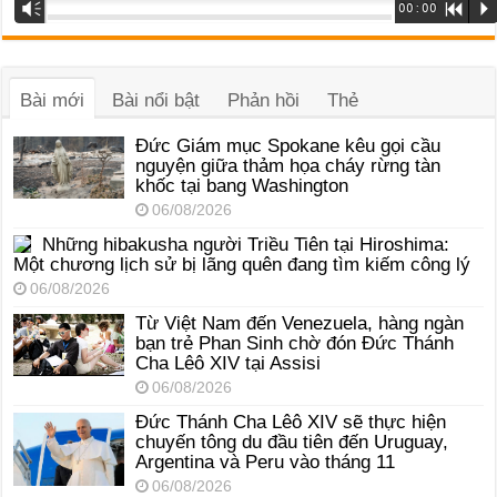
Trình
Vm
00:00
R
P
phát
âm
thanh
Bài mới
Bài nổi bật
Phản hồi
Thẻ
Đức Giám mục Spokane kêu gọi cầu
nguyện giữa thảm họa cháy rừng tàn
khốc tại bang Washington
06/08/2026
Những hibakusha người Triều Tiên tại Hiroshima:
Một chương lịch sử bị lãng quên đang tìm kiếm công lý
06/08/2026
Từ Việt Nam đến Venezuela, hàng ngàn
bạn trẻ Phan Sinh chờ đón Đức Thánh
Cha Lêô XIV tại Assisi
06/08/2026
Đức Thánh Cha Lêô XIV sẽ thực hiện
chuyến tông du đầu tiên đến Uruguay,
Argentina và Peru vào tháng 11
06/08/2026