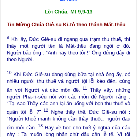
Lời Chúa: Mt 9,9-13
Tin Mừng Chúa Giê-su Ki-tô theo thánh Mát-thêu
9
Khi ấy, Đức Giê-su đi ngang qua trạm thu thuế, thì
thấy một người tên là Mát-thêu đang ngồi ở đó.
Người bảo ông : “Anh hãy theo tôi !” Ông đứng dậy đi
theo Người.
10
Khi Đức Giê-su đang dùng bữa tại nhà ông ấy, có
nhiều người thu thuế và người tội lỗi kéo đến, cùng
11
ăn với Người và các môn đệ.
Thấy vậy, những
người Pha-ri-sêu nói với các môn đệ Người rằng :
“Tại sao Thầy các anh lại ăn uống với bọn thu thuế và
12
quân tội lỗi ?”
Nghe thấy thế, Đức Giê-su nói :
“Người khoẻ mạnh không cần thầy thuốc, người đau
13
ốm mới cần.
Hãy về học cho biết ý nghĩa của câu
này : Ta muốn lòng nhân chứ đâu cần lễ tế. Vì tôi