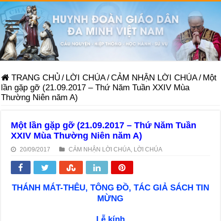
TRANG CHỦ
/
LỜI CHÚA
/
CẢM NHẬN LỜI CHÚA
/
Một
lần gặp gỡ (21.09.2017 – Thứ Năm Tuần XXIV Mùa
Thường Niên năm A)
Một lần gặp gỡ (21.09.2017 – Thứ Năm Tuần
XXIV Mùa Thường Niên năm A)
20/09/2017
CẢM NHẬN LỜI CHÚA
,
LỜI CHÚA
THÁNH MÁT-THÊU, TÔNG ĐỒ, TÁC GIẢ SÁCH TIN
MỪNG
Lễ kính