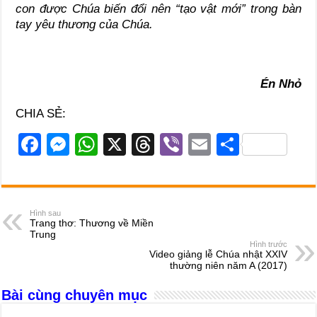
con được Chúa biến đổi nên “tạo vật mới” trong bàn
tay yêu thương của Chúa.
Én Nhỏ
CHIA SẺ:
F
M
W
X
T
Vi
E
S
a
e
h
hr
b
m
h
c
ss
at
e
er
ail
ar
e
e
s
a
e
Hình sau
Trang thơ: Thương về Miền
b
n
A
d
Trung
Hình trước
o
g
p
s
Video giảng lễ Chúa nhật XXIV
thường niên năm A (2017)
o
er
p
Bài cùng chuyên mục
k