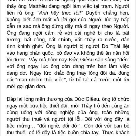
thấy ông Matthêu đang ngồi làm việc tại trạm. Người
liền rủ ông:
“Anh hãy theo tôi!”
Duyên chẳng hẹn,
không biết ánh mắt và lời gọi của Người lúc ấy hấp
dẫn ra sao mà ông đứng dậy mà đi ngay theo Người.
Ông đang ngồi cắm rễ với cái nghề bị cho là bất
lương, bất công, bất chính, vắt chày ra nước, dân
tình khinh ghét. Ông là người bị người Do Thái liệt
vào hạng phản quốc, bỏ đạo và không thể ăn năn hối
lỗi được. Vậy mà hôm nay Đức Giêsu sẵn sàng “đến”
với ông ngay lúc ông còn đang trên bàn làm việc
dang dở. Ngay tức khắc ông thay lòng đổi dạ, đùng
cái “mãn nhiệm thôi việc”, từ bỏ tất cả trước một lời
mời gọi giản đơn.
Đáp lại lòng mến thương của Đức Giêsu, ông tổ chức
ngay một bữa tiệc thiết đãi, mời Thầy trò đến cùng ăn
cùng uống với đồng nghiệp của ông, toàn những
người thu thuế và người tội lỗi. Đối với ông đây là
tiệc mừng… “đổi nghề, đổi đời”. Còn đối với bạn bè
thu thuế, có lẽ đây là tiệc buồn chia tay. Thực khách