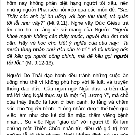
hôm nay không phân biệt hạng người tốt xấu, nên
những người Pharisêu hỏi xéo qua các môn đệ:
“Sao
Thầy các anh lại ăn uống với bọn thu thuế, và quân
tội lỗi như vậy?”
(Mt 9,11). Nghe vậy Đức Giêsu trả
lời cho họ rõ ràng về sứ mạng của Người:
“Người
khoẻ mạnh không cần thầy thuốc, người đau ốm mới
cần. Hãy về học cho biết ý nghĩa của câu này: “Ta
muốn
lòng nhân
chứ đâu cần lễ tế.” Vì tôi không đến
để kêu gọi người công chính, mà để kêu gọi
người
tội lỗi.
”
(Mt 9,12-13).
Người Do Thái đạo hạnh đều tránh những cuộc ăn
uống như thế vì không phù hợp với lề luật và truyền
thống đạo đức. Câu ngạn ngữ Ngài đưa ra trên đây
trả lời rằng Ngài thực sự là một “Vị Lương Y”, mà chỗ
của thầy thuốc là luôn ở bên cạnh, lo lắng và chăm
sóc cho “người bệnh”. “Lòng nhân” được thể hiện qua
việc làm như cho kẻ đói ăn mặc, thăm viếng bệnh
nhân… Sự việc Ngài “giao du” với người tội lỗi làm
chứng một Thiên Chúa nhân từ, điều đó giá trị hơn