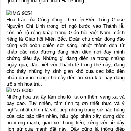
quản Tông tòa giáo phận Hải Phòng.
Hoa trái của Công đồng, theo lời Đức Tổng Giuse
Nguyễn Chí Linh trong lời ngỏ bước vào Thánh lễ,
còn nở rộ rộng khắp trong Giáo hội Việt Nam, cách
riêng là Giáo hội Miền Bắc. Đoàn chủ chăn đông đảo
cùng với đoàn chiên sốt sắng, nhiệt thành đến từ
khắp các nẻo đường đang hiện diện nơi đây minh
chứng điều ấy. Những gì đang diễn ra trong những
ngày qua, đặc biệt với Thánh lễ trọng thể này, đang
cho thấy những hy sinh gian khổ của các bậc tiền
nhân đã vun trồng cho cây đức tin xưa kia, nay đang
trổ sinh hoa trái.
Những hoa trái ấy làm cho lời tạ ơn thêm vang xa và
bay cao. Tuy nhiên, tâm tình tạ ơn thiết thực và ý
nghĩa nhất chính là viết tiếp những trang sử hào hùng
của các bậc tiền nhân, hầu góp phần xây dựng đức
tin vững mạnh, giáo xứ thăng tiến, xứng với bề dày
lịch sử của mảnh đất này. Đây cũng là thông điệp