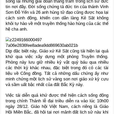
sống lại những giai đoạn thăng trầm trong lịch sử đức
tin nơi đây. Đời sống chứng tá đức tin của thánh Vinh
Sơn Đỗ Yến và 26 anh hùng tử đạo cũng được họa lại
cách sinh động, khiến con dân làng Kẻ Sặt không
khỏi tự hào về một truyền thống hào hùng của các thế
hệ cha anh.
Dịp đặc biệt này, Giáo xứ Kẻ Sặt cũng tái hiện lại quá
khứ qua việc xây dựng một phòng Truyền thống.
Phòng này lưu giữ nhiều kỷ vật quý báu qua nhiều
các thời kỳ khác nhau, đặc biệt trong đó có các tài
liệu về Công đồng. Tất cả những dấu chứng ấy như
minh chứng một lịch sử vàng son nơi giáo xứ kỳ cựu
và sầm uất bậc nhất của đất Bắc Kỳ này.
Việc tái diễn quá khứ được thể hiện cách sống động
trong chính Thánh lễ đại triều diễn ra vào lúc 10h00
ngày 28/12. Giáo hội Việt Nam, cách riêng là Giáo
Hội Miền Bắc, đã hội tại nơi mảnh đất lịch sử này khi