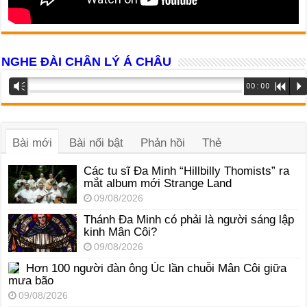
NGHE ĐÀI CHÂN LÝ Á CHÂU
Trình
Vm
00:00
R
P
phát
âm
thanh
Bài mới
Bài nổi bật
Phản hồi
Thẻ
Các tu sĩ Đa Minh “Hillbilly Thomists” ra
mắt album mới Strange Land
09/08/2026
Thánh Đa Minh có phải là người sáng lập
kinh Mân Côi?
09/08/2026
Hơn 100 người đàn ông Úc lần chuỗi Mân Côi giữa
mưa bão
09/08/2026