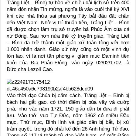
Tráng Liệt – Bình) tự hào về chiều dài lịch sử trên 400
năm đón nhận Tin mừng, nghĩa là vào cuối thế kỷ XVI
khi các nhà thừa sai phương Tây bắt đầu đặt chân
đến Việt Nam. Nhờ vị trí thuận tiện, Tráng Liệt – Bình
đã được chọn làm trụ sở truyền bá Phúc Âm của cả
xứ Đông. Sau hơn nửa thế kỷ truyền giáo, Tráng Liệt
– Bình đã trở thành một giáo xứ toàn tòng với hơn
1.000 nhân danh. Giáo xứ này cũng có một vinh dự
lớn lao, vì là nơi tấn phong vị giám mục Đaminh tiên
khởi của Địa Phận Đông, vào ngày 02/02/1702, là
Đức cha Lezoli Cao.
Vào thời đạo Chúa bị cấm cách, Tráng Liệt – Bình bị
bách hại gắt gao, có thời điểm bị bủa vây và cướp
phá, như vào năm 1721, 150 giáo dân bị đưa đi phát
lưu. Vào thời vua Tự Đức, năm 1862 có nhiều Đầu
mục, Thứ mục, Binh lính và giáo dân bị bắt, bị xử
trảm quyết, trong đó phải kể đến 26 Anh hùng Tử đạo.
Trong số 117 vị thánh tử đạo Việt Nam, có một Đấng