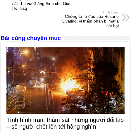
sát. Tin vui Giáng Sinh cho Giáo
o
g
p
s
Hội Iraq
Hình trước
o
er
p
Chứng tá tử đạo của Rosario
Livatino, vị thẩm phán bị mafia
k
sát hại
Bài cùng chuyên mục
Tình hình Iran: thảm sát những người đối lập
– số người chết lên tới hàng nghìn