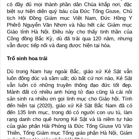
có đầy đủ mọi thành phần dân Chúa khắp nơi, đặc
biệt sự hiện diện quý báu của Đức Tổng Giuse, Chủ
tịch Hội Đồng Giám mục Việt Nam, Đức Hồng Y
Phêrô Nguyễn Văn Nhơn và hầu hết các Giám mục
Giáo tỉnh Hà Nội. Điều này cho thấy tinh thần của
Công đồng Bắc Kỳ, dù đã trải qua 120 năm, nhưng
vẫn được tiếp nối và đang được hiện tại hóa.
Trổ sinh hoa trái
Dù trong Nam hay ngoài Bắc, giáo xứ Kẻ Sặt vẫn
luôn đông đúc và sầm uất; dù bất cứ nơi nào, Kẻ Sặt
vẫn luôn có những truyền thống đạo đức tốt đẹp.
Mảnh đất có nhiều anh hùng tử đạo cũng là cái nôi
sản sinh ra nhiều ơn gọi linh mục cho Giáo hội. Tính
đến hiện tại (2020), giáo xứ Kẻ Sặt Bắc Nam đã có
đến 135 linh mục, trong đó có người con ưu tú, làm
rạng danh cho quê hương Kẻ Sặt và là niềm tự hào
của giáo phận Hải Phòng là Đức Tổng Giuse Vũ Văn
Thiên, Tổng Giám mục Tổng giáo phận Hà Nội, Giám