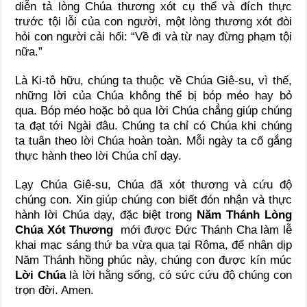
diễn tả lòng Chúa thương xót cụ thể và đích thực
trước tội lỗi của con người, một lòng thương xót đòi
hỏi con người cải hối: “Về đi và từ nay đừng phạm tội
nữa.”
Là Ki-tô hữu, chúng ta thuộc về Chúa Giê-su, vì thế,
những lời của Chúa không thể bị bóp méo hay bỏ
qua. Bóp méo hoặc bỏ qua lời Chúa chẳng giúp chúng
ta đạt tới Ngài đâu. Chúng ta chỉ có Chúa khi chúng
ta tuân theo lời Chúa hoàn toàn. Mỗi ngày ta cố gắng
thực hành theo lời Chúa chỉ dạy.
Lạy Chúa Giê-su, Chúa đã xót thương và cứu độ
chúng con. Xin giúp chúng con biết đón nhận và thực
hành lời Chúa dạy, đặc biệt trong
Năm Thánh Lòng
Chúa Xót Thương
mới được Đức Thánh Cha làm lễ
khai mạc sáng thứ ba vừa qua tại Rôma, để nhân dịp
Năm Thánh hồng phúc này, chúng con được kín múc
Lời Chúa
là lời hằng sống, có sức cứu độ chúng con
trọn đời. Amen.