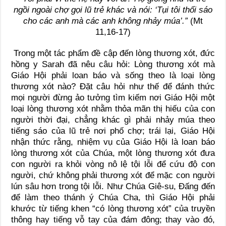
ngồi ngoài chợ gọi lũ trẻ khác và nói: ‘Tụi tôi thổi sáo
cho các anh mà các anh không nhảy múa’.”
(Mt
11,16-17)
Trong một tác phẩm đề cập đến lòng thương xót, đức
hồng y Sarah đã nêu câu hỏi: Lòng thương xót mà
Giáo Hội phải loan báo và sống theo là loại lòng
thương xót nào? Đặt câu hỏi như thế để đánh thức
mọi người đừng ảo tưởng tìm kiếm nơi Giáo Hội một
loại lòng thương xót nhằm thỏa mãn thị hiếu của con
người thời đại, chẳng khác gì phải nhảy múa theo
tiếng sáo của lũ trẻ nơi phố chợ; trái lại, Giáo Hội
nhận thức rằng, nhiệm vụ của Giáo Hội là loan báo
lòng thương xót của Chúa, một lòng thương xót đưa
con người ra khỏi vòng nô lệ tội lỗi để cứu độ con
người, chứ không phải thương xót để mặc con người
lún sâu hơn trong tội lỗi. Như Chúa Giê-su, Đấng đến
để làm theo thánh ý Chúa Cha, thì Giáo Hội phải
khước từ tiếng khen “có lòng thương xót” của truyền
thông hay tiếng vỗ tay của đám đông; thay vào đó,