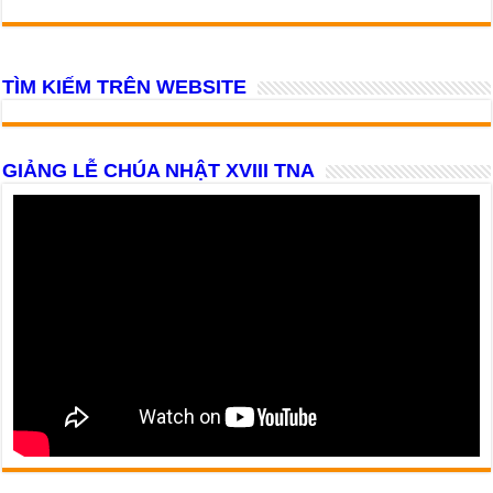
TÌM KIẾM TRÊN WEBSITE
GIẢNG LỄ CHÚA NHẬT XVIII TNA