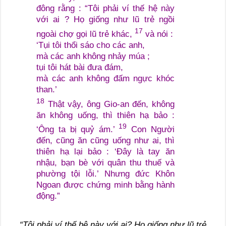
đông rằng : “Tôi phải ví thế hệ này
với ai ? Họ giống như lũ trẻ ngồi
17
ngoài chợ gọi lũ trẻ khác,
và nói :
‘Tụi tôi thổi sáo cho các anh,
mà các anh không nhảy múa ;
tụi tôi hát bài đưa đám,
mà các anh không đấm ngực khóc
than.’
18
Thật vậy, ông Gio-an đến, không
ăn không uống, thì thiên hạ bảo :
19
‘Ông ta bị quỷ ám.’
Con Người
đến, cũng ăn cũng uống như ai, thì
thiên hạ lại bảo : ‘Đây là tay ăn
nhậu, bạn bè với quân thu thuế và
phường tội lỗi.’ Nhưng đức Khôn
Ngoan được chứng minh bằng hành
động.”
“Tôi phải ví thế hệ này với ai? Họ giống như lũ trẻ