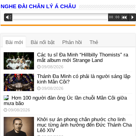
NGHE ĐÀI CHÂN LÝ Á CHÂU
Trình
Vm
00:00
R
P
phát
âm
thanh
Bài mới
Bài nổi bật
Phản hồi
Thẻ
Các tu sĩ Đa Minh “Hillbilly Thomists” ra
mắt album mới Strange Land
09/08/2026
Thánh Đa Minh có phải là người sáng lập
kinh Mân Côi?
09/08/2026
Hơn 100 người đàn ông Úc lần chuỗi Mân Côi giữa
mưa bão
09/08/2026
Khởi sự án phong chân phước cho linh
mục từng ảnh hưởng đến Đức Thánh Cha
Lêô XIV