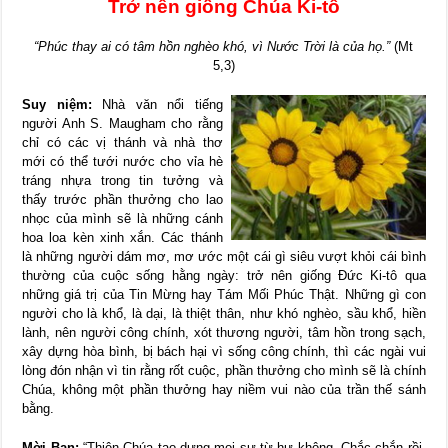
Trở nên giống Chúa Ki-tô
“Phúc thay ai có tâm hồn nghèo khó, vì Nước Trời là của họ.”
(Mt
5,3)
Suy niệm:
Nhà văn nổi tiếng
người Anh S. Maugham cho rằng
chỉ có các vị thánh và nhà thơ
mới có thể tưới nước cho vỉa hè
tráng nhựa trong tin tưởng và
thấy trước phần thưởng cho lao
nhọc của mình sẽ là những cánh
hoa loa kèn xinh xắn. Các thánh
là những người dám mơ, mơ ước một cái gì siêu vượt khỏi cái bình
thường của cuộc sống hằng ngày: trở nên giống Đức Ki-tô qua
những giá trị của Tin Mừng hay Tám Mối Phúc Thật. Những gì con
người cho là khổ, là dại, là thiệt thân, như khó nghèo, sầu khổ, hiền
lành, nên người công chính, xót thương người, tâm hồn trong sạch,
xây dựng hòa bình, bị bách hại vì sống công chính, thì các ngài vui
lòng đón nhận vì tin rằng rốt cuộc, phần thưởng cho mình sẽ là chính
Chúa, không một phần thưởng hay niềm vui nào của trần thế sánh
bằng.
Mời Bạn:
“Thiên Chúa tạo dựng mọi sự từ hư không. Chắc chắn rồi,