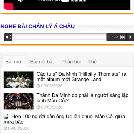
NGHE ĐÀI CHÂN LÝ Á CHÂU
Trình
Vm
00:00
R
P
phát
âm
thanh
Bài mới
Bài nổi bật
Phản hồi
Thẻ
Các tu sĩ Đa Minh “Hillbilly Thomists” ra
mắt album mới Strange Land
09/08/2026
Thánh Đa Minh có phải là người sáng lập
kinh Mân Côi?
09/08/2026
Hơn 100 người đàn ông Úc lần chuỗi Mân Côi giữa
mưa bão
09/08/2026