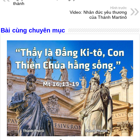
b
n
A
d
thánh
Hình trước
o
g
p
s
Video: Nhân đức yêu thương
của Thánh Martinô
o
er
p
Bài cùng chuyên mục
k