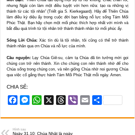
nhưng Ngài còn làm một điều tuyệt vời hơn nữa: tạo ra những vị
thánh từ các tội nhân” (Triết gia S. Kierkegaard). Hãy để Thiên Chúa
làm điều kỳ diệu ấy trong cuộc đời bạn bằng nỗ lực sống Tám Mối
Phúc Thật. Bạn hãy chọn một mối phúc thích hợp nhất với mình và
bắt đầu quá trình từ tội nhân trở thành thánh nhân từ mối phúc ấy.
Sống Lời Chúa:
Xác tín dù là tội nhân, tôi cũng có thể trở thành
thánh nhân qua ơn Chúa và nỗ lực của mình.
Cầu nguyện:
Lạy Chúa Giê-su, cảm tạ Chúa đã tin tưởng mời gọi
chúng con trở nên thánh. Xin cho chúng con nên thánh nhờ để cho
Chúa sống trong chúng con, và nên giống Chúa nhờ noi gương Chúa
qua việc cố gắng thực hành Tám Mối Phúc Thật mỗi ngày. Amen.
CHIA SẺ:
F
M
W
X
T
Vi
E
S
a
e
h
hr
b
m
h
c
ss
at
e
er
ail
ar
e
e
s
a
e
Hình sau
Ngày 31.10: Chúa Nhật là ngày