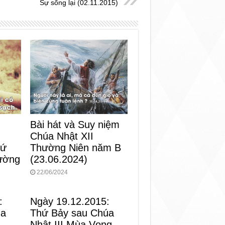
Sự sống lại (02.11.2015)
Bài hát và Suy niệm
Chúa Nhật XII
Thường Niên năm B
hứ
(23.06.2024)
ường
22/06/2024
:
Ngày 19.12.2015:
ùa
Thứ Bảy sau Chúa
Nhật III Mùa Vọng