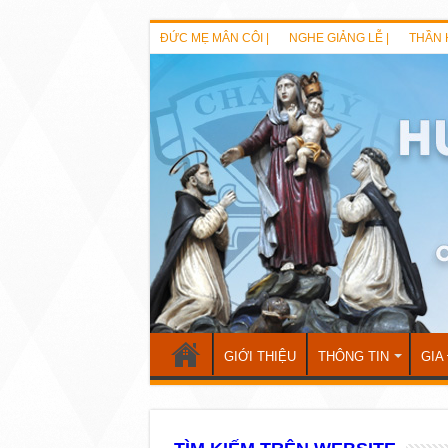
ĐỨC MẸ MÂN CÔI |
NGHE GIẢNG LỄ |
THẦN 
GIỚI THIỆU
THÔNG TIN
GIA