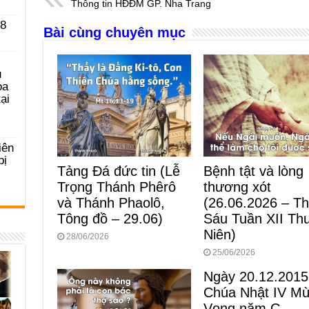
Thông tin HĐĐM GP. Nha Trang
b
n
A
d
 8
Bài cùng chuyên mục
o
g
p
s
o
er
p
u
k
ọa
ại
iên
bị
Tảng Đá đức tin (Lễ
Bệnh tật và lòng
Trọng Thánh Phêrô
thương xót
và Thánh Phaolô,
(26.06.2026 – T
Tông đồ – 29.06)
Sáu Tuần XII Th
Niên)
28/06/2026
25/06/2026
Ngày 20.12.2015
Chúa Nhật IV M
Vọng năm C