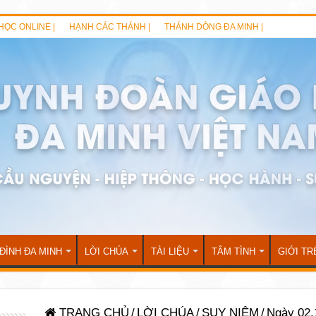
HỌC ONLINE |
HẠNH CÁC THÁNH |
THÁNH DÒNG ĐA MINH |
 ĐÌNH ĐA MINH
LỜI CHÚA
TÀI LIỆU
TÂM TÌNH
GIỚI TR
TRANG CHỦ
/
LỜI CHÚA
/
SUY NIỆM
/
Ngày 02.