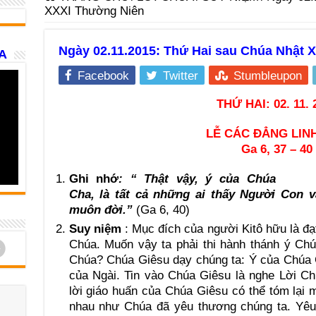
XXXI Thường Niên
Ngày 02.11.2015: Thứ Hai sau Chúa Nhật 
A
Facebook
Twitter
Stumbleupon
THỨ HAI: 02. 11. 
LỄ CÁC ĐẲNG LIN
Ga 6, 37 – 40
Ghi nhớ
: “ Thật vậy, ý của Chúa
Cha, là tất cả những ai thấy Người Con 
muôn đời.”
(Ga 6, 40)
Suy niệm
: Mục đích của người Kitô hữu là đạ
d
Chúa. Muốn vậy ta phải thi hành thánh ý Ch
Chúa? Chúa Giêsu dạy chúng ta: Ý của Chúa 
của Ngài. Tin vào Chúa Giêsu là nghe Lời C
lời giáo huấn của Chúa Giêsu có thể tóm lại 
nhau như Chúa đã yêu thương chúng ta. Yêu 