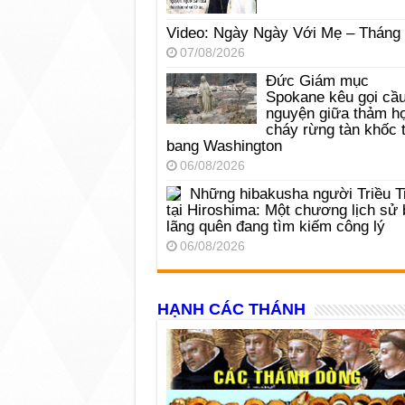
Video: Ngày Ngày Với Mẹ – Tháng
07/08/2026
Đức Giám mục
Spokane kêu gọi cầ
nguyện giữa thảm h
cháy rừng tàn khốc t
bang Washington
06/08/2026
Những hibakusha người Triều T
tại Hiroshima: Một chương lịch sử 
lãng quên đang tìm kiếm công lý
06/08/2026
HẠNH CÁC THÁNH