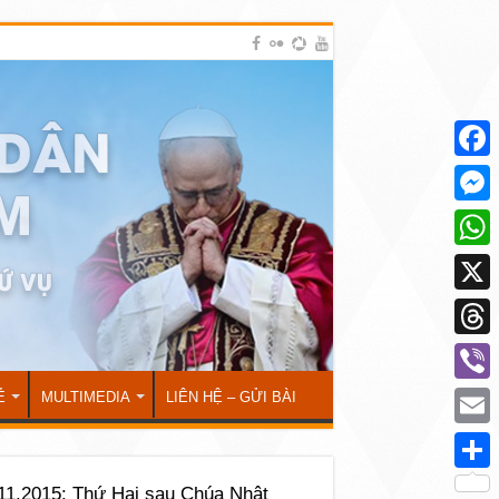
Face
Mess
What
X
Thre
Viber
Ẻ
MULTIMEDIA
LIÊN HỆ – GỬI BÀI
Emai
Shar
11.2015: Thứ Hai sau Chúa Nhật