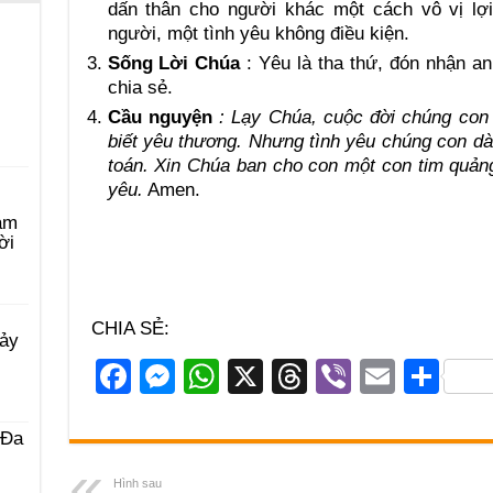
dấn thân cho người khác một cách vô vị lợ
người, một tình yêu không điều kiện.
Sống Lời Chúa
: Yêu là tha thứ, đón nhận 
chia sẻ.
Cầu nguyện
: Lạy Chúa, cuộc đời chúng con 
biết yêu thương. Nhưng tình yêu chúng con dà
toán. Xin Chúa ban cho con một con tim quản
yêu.
Amen.
àm
ời
CHIA SẺ:
Bảy
F
M
W
X
T
Vi
E
S
a
e
h
hr
b
m
h
c
ss
at
e
er
ail
ar
 Ða
e
e
s
a
e
Hình sau