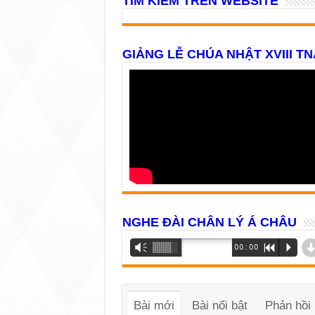
TÌM KIẾM TRÊN WEBSITE
GIẢNG LỄ CHÚA NHẬT XVIII TN
NGHE ĐÀI CHÂN LÝ Á CHÂU
Trình
Vm
00:00
R
P
phát
âm
thanh
Bài mới
Bài nổi bật
Phản hồi