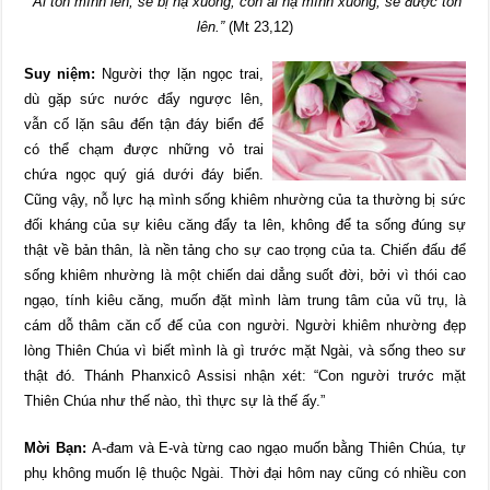
“Ai tôn mình lên, sẽ bị hạ xuống; còn ai hạ mình xuống, sẽ được tôn
lên.”
(Mt 23,12)
Suy niệm:
Người thợ lặn ngọc trai,
dù gặp sức nước đẩy ngược lên,
vẫn cố lặn sâu đến tận đáy biển để
có thể chạm được những vỏ trai
chứa ngọc quý giá dưới đáy biển.
Cũng vậy, nỗ lực hạ mình sống khiêm nhường của ta thường bị sức
đối kháng của sự kiêu căng đẩy ta lên, không để ta sống đúng sự
thật về bản thân, là nền tảng cho sự cao trọng của ta. Chiến đấu để
sống khiêm nhường là một chiến dai dẳng suốt đời, bởi vì thói cao
ngạo, tính kiêu căng, muốn đặt mình làm trung tâm của vũ trụ, là
cám dỗ thâm căn cố đế của con người. Người khiêm nhường đẹp
lòng Thiên Chúa vì biết mình là gì trước mặt Ngài, và sống theo sư
thật đó. Thánh Phanxicô Assisi nhận xét: “Con người trước mặt
Thiên Chúa như thế nào, thì thực sự là thế ấy.”
Mời Bạn:
A-đam và E-và từng cao ngạo muốn bằng Thiên Chúa, tự
phụ không muốn lệ thuộc Ngài. Thời đại hôm nay cũng có nhiều con