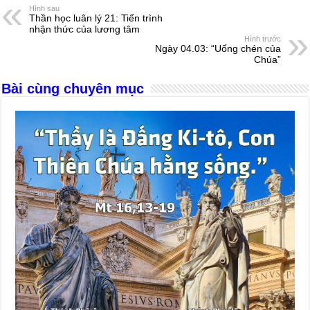
e
e
s
a
e
Hình sau
Thần học luân lý 21: Tiến trình
b
n
A
d
nhận thức của lương tâm
Hình trước
o
g
p
s
Ngày 04.03: “Uống chén của
Chúa”
o
er
p
Bài cùng chuyên mục
k