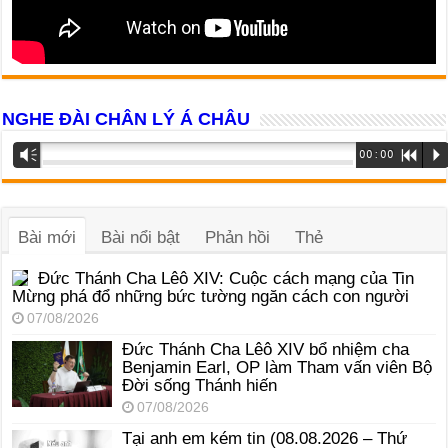
NGHE ĐÀI CHÂN LÝ Á CHÂU
Trình
Vm
00:00
R
P
phát
âm
thanh
Bài mới
Bài nổi bật
Phản hồi
Thẻ
Đức Thánh Cha Lêô XIV: Cuộc cách mạng của Tin
Mừng phá đổ những bức tường ngăn cách con người
07/08/2026
Đức Thánh Cha Lêô XIV bổ nhiệm cha
Benjamin Earl, OP làm Tham vấn viên Bộ
Đời sống Thánh hiến
07/08/2026
Tại anh em kém tin (08.08.2026 – Thứ