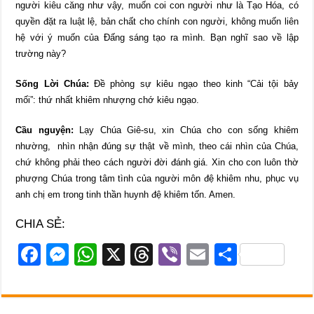
người kiêu căng như vậy, muốn coi con người như là Tạo Hóa, có
quyền đặt ra luật lệ, bản chất cho chính con người, không muốn liên
hệ với ý muốn của Đấng sáng tạo ra mình. Bạn nghĩ sao về lập
trường này?
Sống Lời Chúa:
Đề phòng sự kiêu ngạo theo kinh “Cải tội bảy
mối”: thứ nhất khiêm nhượng chớ kiêu ngạo.
Cầu nguyện:
Lạy Chúa Giê-su, xin Chúa cho con sống khiêm
nhường, nhìn nhận đúng sự thật về mình, theo cái nhìn của Chúa,
chứ không phải theo cách người đời đánh giá. Xin cho con luôn thờ
phượng Chúa trong tâm tình của người môn đệ khiêm nhu, phục vụ
anh chị em trong tinh thần huynh đệ khiêm tốn. Amen.
CHIA SẺ:
F
M
W
X
T
Vi
E
S
a
e
h
hr
b
m
h
c
ss
at
e
er
ail
ar