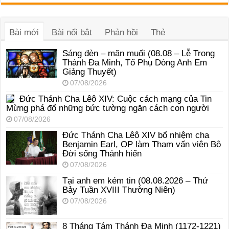
âm
thanh
Bài mới
Bài nổi bật
Phản hồi
Thẻ
Sáng đèn – mặn muối (08.08 – Lễ Trọng
Thánh Đa Minh, Tổ Phụ Dòng Anh Em
Giảng Thuyết)
07/08/2026
Đức Thánh Cha Lêô XIV: Cuộc cách mạng của Tin
Mừng phá đổ những bức tường ngăn cách con người
07/08/2026
Đức Thánh Cha Lêô XIV bổ nhiệm cha
Benjamin Earl, OP làm Tham vấn viên Bộ
Đời sống Thánh hiến
07/08/2026
Tại anh em kém tin (08.08.2026 – Thứ
Bảy Tuần XVIII Thường Niên)
07/08/2026
8 Tháng Tám Thánh Ða Minh (1172-1221)