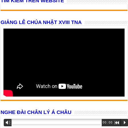
TÌM KIẾM TRÊN WEBSITE
GIẢNG LỄ CHÚA NHẬT XVIII TNA
NGHE ĐÀI CHÂN LÝ Á CHÂU
Trình
Vm
00:00
R
P
phát