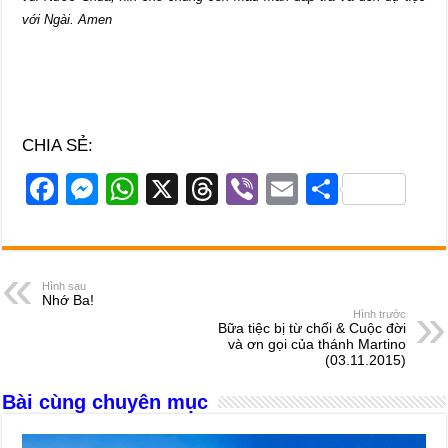
với Ngài. Amen
CHIA SẺ:
F
M
W
X
T
Vi
E
S
a
e
h
hr
b
m
h
c
ss
at
e
er
ail
ar
e
e
s
a
e
Hình sau
Nhớ Ba!
b
n
A
d
Hình trước
Bữa tiệc bị từ chối & Cuộc đời
o
g
p
s
và ơn gọi của thánh Martino
(03.11.2015)
o
er
p
Bài cùng chuyên mục
k