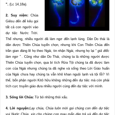
”.
(Lc 14,18a).
2. Suy niệm:
Chúa
Giêsu đến để kêu gọi
tất cả con người vào
dự tiệc Nước Trời.
Thế nhưng, nhiều người đã làm ngơ đến lạnh lùng. Dân Do thái là
dân được Thiên Chúa tuyển chọn, nhưng khi Con Thiên Chúa đến
trần gian đáng lẽ họ theo Ngài, tin nhận Ngài, nhưng họ lại
“ giả điếc
làm ngơ ” .
Cũng như dân Do Thái, chúng ta là những người được
Thiên Chúa tuyển chọn, qua bí tích Rửa Tội chúng ta đã được làm
con của Ngài nhưng chúng ta đã nghe và sống theo Lời Giáo huấn
của Ngài chưa hay chúng ta vẫn khô khan nguội lạnh và tội lỗi? Vì
thế, bổn phận người Kitô hữu không những đến dự tiệc mà còn phải
tích cực truyền giáo đưa nhiều người cùng đến dự tiệc với mình.
3. Sống lời Chúa:
Từ bỏ những thói xấu.
4. Lời nguyện:
Lạy chúa, Chúa luôn mời gọi chúng con dến dự tiệc
vui Nước Chúa, xin cho chúng con mau mắn đáp trả và đến dự tiệc