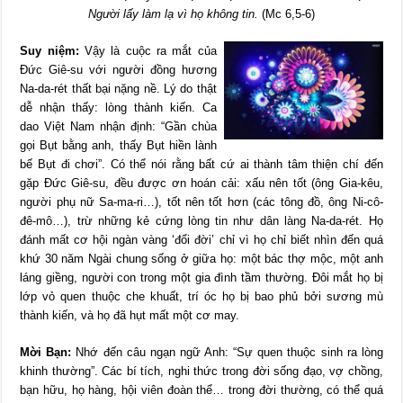
Người lấy làm lạ vì họ không tin.
(Mc 6,5-6)
Suy niệm:
Vậy là cuộc ra mắt của
Đức Giê-su với người đồng hương
Na-da-rét thất bại nặng nề. Lý do thật
dễ nhận thấy: lòng thành kiến. Ca
dao Việt Nam nhận định: “Gần chùa
gọi Bụt bằng anh, thấy Bụt hiền lành
bế Bụt đi chơi”. Có thể nói rằng bất cứ ai thành tâm thiện chí đến
gặp Đức Giê-su, đều được ơn hoán cải: xấu nên tốt (ông Gia-kêu,
người phụ nữ Sa-ma-ri…), tốt nên tốt hơn (các tông đồ, ông Ni-cô-
đê-mô…), trừ những kẻ cứng lòng tin như dân làng Na-da-rét. Họ
đánh mất cơ hội ngàn vàng ‘đổi đời’ chỉ vì họ chỉ biết nhìn đến quá
khứ 30 năm Ngài chung sống ở giữa họ: một bác thợ mộc, một anh
láng giềng, người con trong một gia đình tầm thường. Đôi mắt họ bị
lớp vỏ quen thuộc che khuất, trí óc họ bị bao phủ bởi sương mù
thành kiến, và họ đã hụt mất một cơ may.
Mời Bạn:
Nhớ đến câu ngạn ngữ Anh: “Sự quen thuộc sinh ra lòng
khinh thường”. Các bí tích, nghi thức trong đời sống đạo, vợ chồng,
bạn hữu, họ hàng, hội viên đoàn thể… trong đời thường, có thể quá