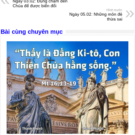
Ngày 03.02: Đụng chạm đến
b
n
A
d
Chúa để được biến đổi
Hình trước
o
g
p
s
Ngày 05.02: Những môn đệ
thừa sai
o
er
p
Bài cùng chuyên mục
k