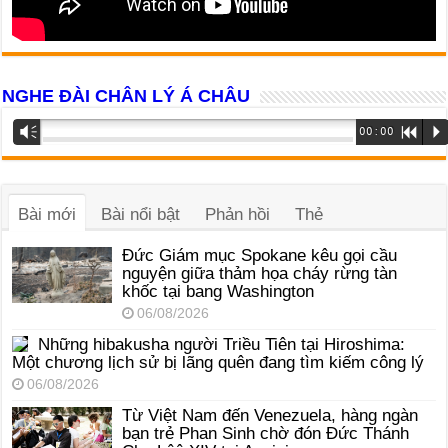
NGHE ĐÀI CHÂN LÝ Á CHÂU
Trình
Vm
00:00
R
P
phát
âm
thanh
Bài mới
Bài nổi bật
Phản hồi
Thẻ
Đức Giám mục Spokane kêu gọi cầu
nguyện giữa thảm họa cháy rừng tàn
khốc tại bang Washington
06/08/2026
Những hibakusha người Triều Tiên tại Hiroshima:
Một chương lịch sử bị lãng quên đang tìm kiếm công lý
06/08/2026
Từ Việt Nam đến Venezuela, hàng ngàn
bạn trẻ Phan Sinh chờ đón Đức Thánh