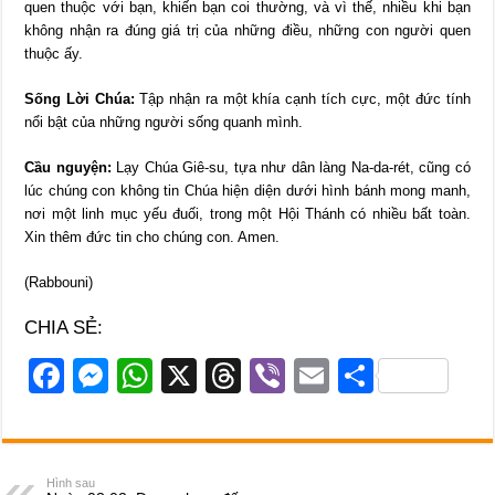
quen thuộc với bạn, khiến bạn coi thường, và vì thế, nhiều khi bạn
không nhận ra đúng giá trị của những điều, những con người quen
thuộc ấy.
Sống Lời Chúa:
Tập nhận ra một khía cạnh tích cực, một đức tính
nổi bật của những người sống quanh mình.
Cầu nguyện:
Lạy Chúa Giê-su, tựa như dân làng Na-da-rét, cũng có
lúc chúng con không tin Chúa hiện diện dưới hình bánh mong manh,
nơi một linh mục yếu đuối, trong một Hội Thánh có nhiều bất toàn.
Xin thêm đức tin cho chúng con. Amen.
(Rabbouni)
CHIA SẺ:
F
M
W
X
T
Vi
E
S
a
e
h
hr
b
m
h
c
ss
at
e
er
ail
ar
e
e
s
a
e
Hình sau