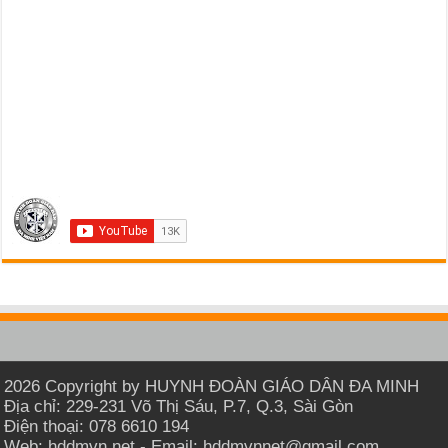
2026 Copyright by HUYNH ĐOÀN GIÁO DÂN ĐA MINH
Địa chỉ: 229-231 Võ Thị Sáu, P.7, Q.3, Sài Gòn
Điện thoại: 078 6610 194
Web: hddmvn.net - Email: hddmvnnet@gmail.com