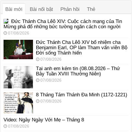
thanh
Bài mới
Bài nổi bật
Phản hồi
Thẻ
Đức Thánh Cha Lêô XIV: Cuộc cách mạng của Tin
Mừng phá đổ những bức tường ngăn cách con người
07/08/2026
Đức Thánh Cha Lêô XIV bổ nhiệm cha
Benjamin Earl, OP làm Tham vấn viên Bộ
Đời sống Thánh hiến
07/08/2026
Tại anh em kém tin (08.08.2026 – Thứ
Bảy Tuần XVIII Thường Niên)
07/08/2026
8 Tháng Tám Thánh Ða Minh (1172-1221)
07/08/2026
Video: Ngày Ngày Với Mẹ – Tháng 8
07/08/2026