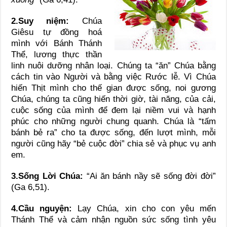
2.Suy niệm:
Chúa
Giêsu tự đồng hoá
mình với Bánh Thánh
Thể, lương thực thần
linh nuôi dưỡng nhân loại. Chúng ta “ăn” Chúa bằng
cách tin vào Người và bằng việc Rước lễ. Vì Chúa
hiến Thịt mình cho thế gian được sống, noi gương
Chúa, chúng ta cũng hiến thời giờ, tài năng, của cải,
cuộc sống của mình để đem lại niềm vui và hạnh
phúc cho những người chung quanh. Chúa là “tấm
bánh bẻ ra” cho ta được sống, đến lượt mình, mỗi
người cũng hãy “bẻ cuộc đời” chia sẻ và phục vụ anh
em.
3.Sống Lời Chúa:
“Ai ăn bánh nầy sẽ sống đời đời”
(Ga 6,51).
4.Cầu nguyện:
Lạy Chúa, xin cho con yêu mến
Thánh Thể và cảm nhận nguồn sức sống tình yêu