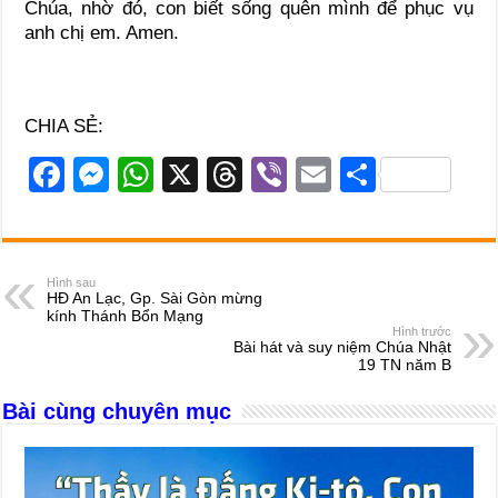
Chúa, nhờ đó, con biết sống quên mình để phục vụ
anh chị em. Amen.
CHIA SẺ:
F
M
W
X
T
Vi
E
S
a
e
h
hr
b
m
h
c
ss
at
e
er
ail
ar
e
e
s
a
e
Hình sau
HĐ An Lạc, Gp. Sài Gòn mừng
b
n
A
d
kính Thánh Bổn Mạng
Hình trước
o
g
p
s
Bài hát và suy niệm Chúa Nhật
19 TN năm B
o
er
p
Bài cùng chuyên mục
k