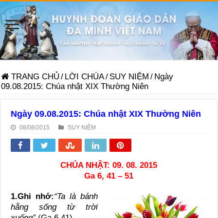
TRANG CHỦ
/
LỜI CHÚA
/
SUY NIỆM
/
Ngày
09.08.2015: Chúa nhật XIX Thường Niên
Ngày 09.08.2015: Chúa nhật XIX Thường Niên
08/08/2015
SUY NIỆM
CHÚA NHẬT: 09. 08. 2015
Ga 6, 41 – 51
1.Ghi nhớ:
“Ta là bánh
hằng sống từ trời
xuống”
(Ga 6,41).