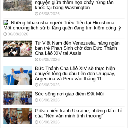
nguyện giữa thảm họa cháy rừng tàn
khốc tại bang Washington
06/08/2026
Những hibakusha người Triều Tiên tại Hiroshima:
Một chương lịch sử bị lãng quên đang tìm kiếm công lý
06/08/2026
Từ Việt Nam đến Venezuela, hàng ngàn
bạn trẻ Phan Sinh chờ đón Đức Thánh
Cha Lêô XIV tại Assisi
06/08/2026
Đức Thánh Cha Lêô XIV sẽ thực hiện
chuyến tông du đầu tiên đến Uruguay,
Argentina và Peru vào tháng 11
06/08/2026
Sức sống nơi giáo điểm Đất Mũi
06/08/2026
Giữa chiến tranh Ukraine, những dấu chỉ
của “Nền văn minh tình thương”
06/08/2026