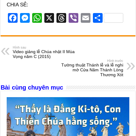
CHIA SẺ:
F
M
W
X
T
Vi
E
S
a
e
h
hr
b
m
h
c
ss
at
e
er
ail
ar
e
e
s
a
e
Hình sau
Video giảng lễ Chúa nhật II Mùa
b
n
A
d
Vọng năm C (2015)
Hình trước
o
g
p
s
Tường thuật Thánh lễ và lễ nghi
mở Cửa Năm Thánh Lòng
o
er
p
Thương Xót
k
Bài cùng chuyên mục