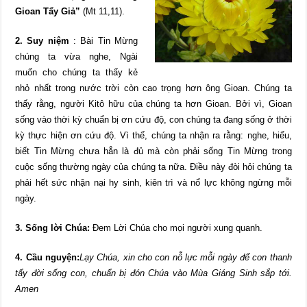
Gioan Tẩy Giả”
(Mt 11,11).
2. Suy niệm
: Bài Tin Mừng
chúng ta vừa nghe, Ngài
muốn cho chúng ta thấy kẻ
nhỏ nhất trong nước trời còn cao trọng hơn ông Gioan. Chúng ta
thấy rằng, người Kitô hữu của chúng ta hơn Gioan. Bởi vì, Gioan
sống vào thời kỳ chuẩn bị ơn cứu độ, con chúng ta đang sống ở thời
kỳ thực hiện ơn cứu độ. Vì thế, chúng ta nhận ra rằng: nghe, hiểu,
biết Tin Mừng chưa hẳn là đủ mà còn phải sống Tin Mừng trong
cuộc sống thường ngày của chúng ta nữa. Điều này đòi hỏi chúng ta
phải hết sức nhận nại hy sinh, kiên trì và nổ lực không ngừng mỗi
ngày.
3. Sống lời Chúa:
Đem Lời Chúa cho mọi người xung quanh.
4. Cầu nguyện:
Lạy Chúa, xin cho con nỗ lực mỗi ngày để con thanh
tẩy đời sống con, chuẩn bị đón Chúa vào Mùa Giáng Sinh sắp tới.
Amen