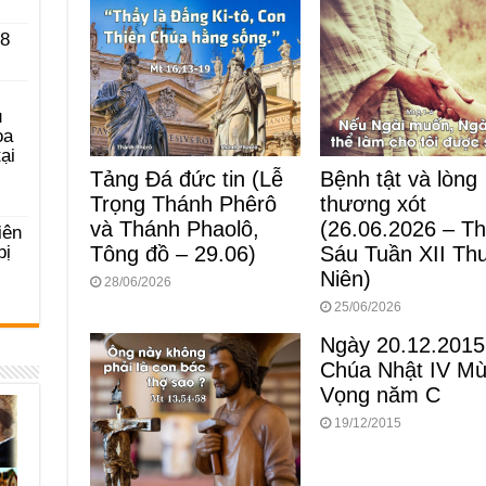
k
 8
u
ọa
ại
Tảng Đá đức tin (Lễ
Bệnh tật và lòng
Trọng Thánh Phêrô
thương xót
và Thánh Phaolô,
(26.06.2026 – T
iên
bị
Tông đồ – 29.06)
Sáu Tuần XII Th
Niên)
28/06/2026
25/06/2026
Ngày 20.12.2015
Chúa Nhật IV M
Vọng năm C
19/12/2015