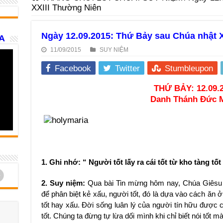
XXIII Thường Niên
Ngày 12.09.2015: Thứ Bảy sau Chúa nhật 
A
11/09/2015
SUY NIỆM
Facebook
Twitter
Stumbleupon
THỨ BẢY: 12.09.
Danh Thánh Đức M
1. Ghi nhớ: “ Người tốt lấy ra cái tốt từ kho tàng tố
d
2. Suy niệm:
Qua bài Tin mừng hôm nay, Chúa Giêsu 
để phân biệt kẻ xấu, người tốt, đó là dựa vào cách ăn ở
tốt hay xấu. Đời sống luân lý của người tín hữu được 
tốt. Chúng ta đừng tự lừa dối mình khi chỉ biết nói tốt 