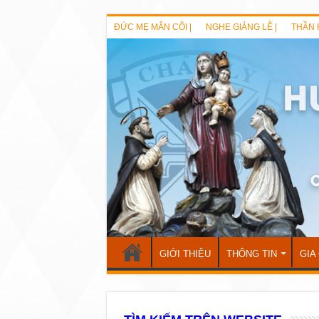
ĐỨC MẸ MÂN CÔI |
NGHE GIẢNG LỄ |
THẦN 
GIỚI THIỆU
THÔNG TIN
GIA