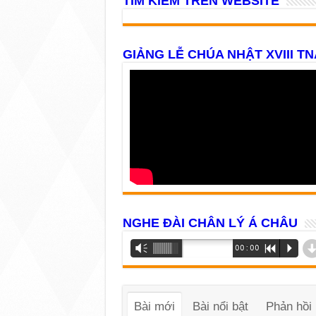
TÌM KIẾM TRÊN WEBSITE
GIẢNG LỄ CHÚA NHẬT XVIII TN
NGHE ĐÀI CHÂN LÝ Á CHÂU
Trình
Vm
00:00
R
P
phát
âm
thanh
Bài mới
Bài nổi bật
Phản hồi