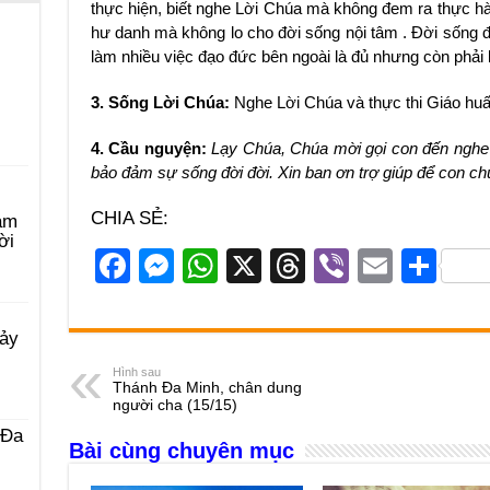
thực hiện, biết nghe Lời Chúa mà không đem ra thực hàn
hư danh mà không lo cho đời sống nội tâm . Đời sống đ
làm nhiều việc đạo đức bên ngoài là đủ nhưng còn phải
3. Sống Lời Chúa:
Nghe Lời Chúa và thực thi Giáo hu
4. Cầu nguyện:
Lạy Chúa, Chúa mời gọi con đến nghe 
bảo đảm sự sống đời đời. Xin ban ơn trợ giúp để con c
CHIA SẺ:
àm
ời
F
M
W
X
T
Vi
E
S
a
e
h
hr
b
m
h
c
ss
at
e
er
ail
ar
Bảy
e
e
s
a
e
Hình sau
Thánh Đa Minh, chân dung
b
n
A
d
người cha (15/15)
o
g
p
s
 Ða
Bài cùng chuyên mục
o
er
p