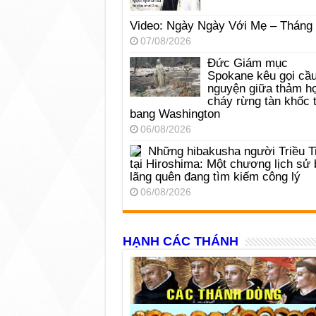
Video: Ngày Ngày Với Mẹ – Tháng
07/08/2026
Đức Giám mục
Spokane kêu gọi cầ
nguyện giữa thảm h
cháy rừng tàn khốc t
bang Washington
06/08/2026
Những hibakusha người Triều T
tại Hiroshima: Một chương lịch sử 
lãng quên đang tìm kiếm công lý
06/08/2026
HẠNH CÁC THÁNH