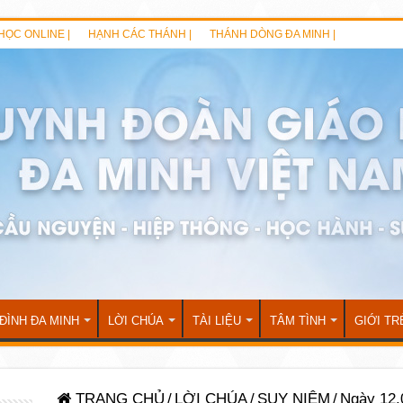
HỌC ONLINE |
HẠNH CÁC THÁNH |
THÁNH DÒNG ĐA MINH |
 ĐÌNH ĐA MINH
LỜI CHÚA
TÀI LIỆU
TÂM TÌNH
GIỚI TR
TRANG CHỦ
/
LỜI CHÚA
/
SUY NIỆM
/
Ngày 12.