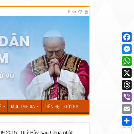
Face
Mess
What
X
Thre
Viber
Ẻ
MULTIMEDIA
LIÊN HỆ – GỬI BÀI
Emai
Shar
09.2015: Thứ Bảy sau Chúa nhật