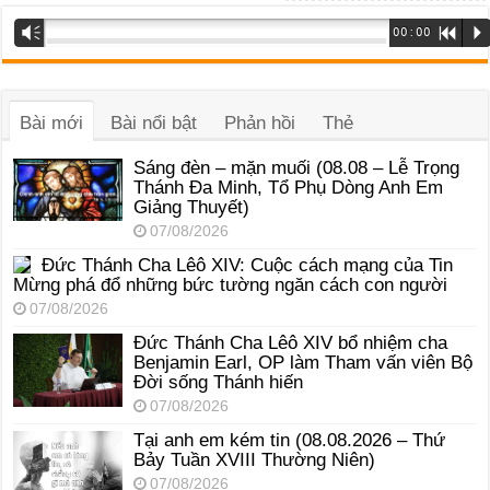
Trình
Vm
00:00
R
P
phát
âm
thanh
Bài mới
Bài nổi bật
Phản hồi
Thẻ
Sáng đèn – mặn muối (08.08 – Lễ Trọng
Thánh Đa Minh, Tổ Phụ Dòng Anh Em
Giảng Thuyết)
07/08/2026
Đức Thánh Cha Lêô XIV: Cuộc cách mạng của Tin
Mừng phá đổ những bức tường ngăn cách con người
07/08/2026
Đức Thánh Cha Lêô XIV bổ nhiệm cha
Benjamin Earl, OP làm Tham vấn viên Bộ
Đời sống Thánh hiến
07/08/2026
Tại anh em kém tin (08.08.2026 – Thứ
Bảy Tuần XVIII Thường Niên)
07/08/2026