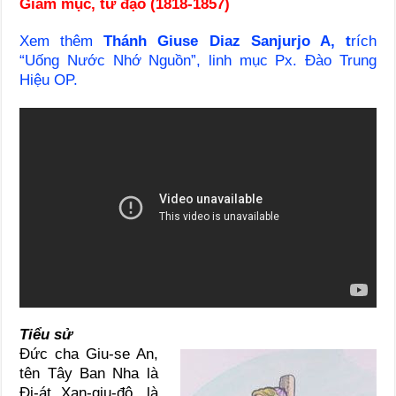
Giám mục, tử đạo (1818-1857)
Xem thêm
Thánh Giuse Diaz Sanjurjo A
,
t
rích
“Uống Nước Nhớ Nguồn”, linh mục Px. Đào Trung
Hiệu OP.
Tiểu sử
Ðức cha Giu-se An,
tên Tây Ban Nha là
Ði-át Xan-giu-đô, là