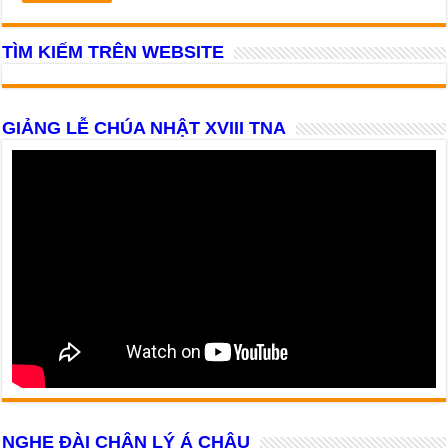
TÌM KIẾM TRÊN WEBSITE
GIẢNG LỄ CHÚA NHẬT XVIII TNA
NGHE ĐÀI CHÂN LÝ Á CHÂU