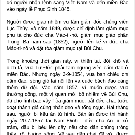
đó người nhận lệnh sang Việt Nam và đến miền Bắc
vào ngày lễ Phục Sinh 1845.
Người được giao nhiệm vụ làm giám đốc chủng viện
Lục Thủy, và năm 1849, được chỉ định làm giám mục
phụ tá cho đức cha Mác-ti-nô, giám mục giáo phận
Trung. Ba năm sau (1852), người lên kế vị đức cha
Mác-ti-nô và đặt tòa giám mục tại Bùi Chu.
Trong khoảng thời gian này, vì thiên tai, đói khổ và
dịch tả, vua Tự Ðức phải tạm ngưng việc cấm đạo ở
miền Bắc. Nhưng ngày 3-9-1854, vua ban chiếu chỉ
cấm đạo, sóng gió lại nổi lên và cuộc bách đạo càng
thêm dữ dội. Vào năm 1857, vì muốn được vua
thưởng công, một vị quan mới bổ nhiệm về Bùi Chu,
đã cho lính bao vây Tòa giám mục, bắt đức cha, tước
đoạt thánh giá cùng nhẫn đeo và tống ngục. Hai tháng
sau, người bị kêu án tử hình. Bản án được thi hành
ngày 20-7-1857 tại Nam Ðịnh ; đức cha An bị xử
trảm, đầu bị bêu lên cây nêu cho dân chúng trông
thấy, rồi buông sông. Về sau dân chài đã vớt được