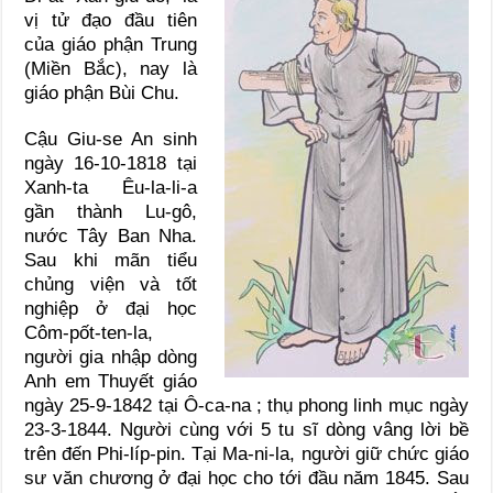
vị tử đạo đầu tiên
của giáo phận Trung
(Miền Bắc), nay là
giáo phận Bùi Chu.
Cậu Giu-se An sinh
ngày 16-10-1818 tại
Xanh-ta Êu-la-li-a
gần thành Lu-gô,
nước Tây Ban Nha.
Sau khi mãn tiểu
chủng viện và tốt
nghiệp ở đại học
Côm-pốt-ten-la,
người gia nhập dòng
Anh em Thuyết giáo
ngày 25-9-1842 tại Ô-ca-na ; thụ phong linh mục ngày
23-3-1844. Người cùng với 5 tu sĩ dòng vâng lời bề
trên đến Phi-líp-pin. Tại Ma-ni-la, người giữ chức giáo
sư văn chương ở đại học cho tới đầu năm 1845. Sau