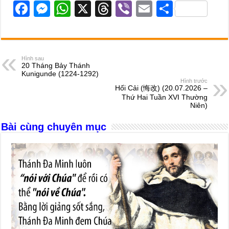
F
M
W
X
T
Vi
E
S
a
e
h
hr
b
m
h
c
ss
at
e
er
ail
ar
e
e
s
a
e
Hình sau
20 Tháng Bảy Thánh
b
n
A
d
Kunigunde (1224-1292)
Hình trước
o
g
p
s
Hối Cải (悔改) (20.07.2026 –
Thứ Hai Tuần XVI Thường
o
er
p
Niên)
k
Bài cùng chuyên mục