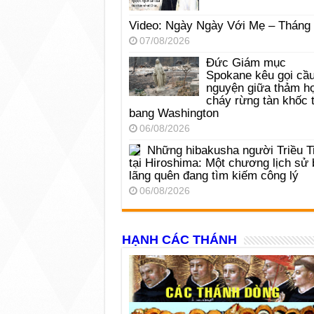
Video: Ngày Ngày Với Mẹ – Tháng
07/08/2026
Đức Giám mục
Spokane kêu gọi cầ
nguyện giữa thảm h
cháy rừng tàn khốc t
bang Washington
06/08/2026
Những hibakusha người Triều T
tại Hiroshima: Một chương lịch sử 
lãng quên đang tìm kiếm công lý
06/08/2026
HẠNH CÁC THÁNH