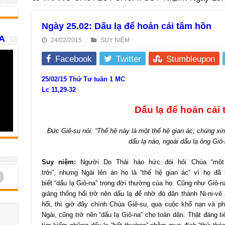
Ngày 25.02: Dấu lạ để hoán cải tâm hồn
A
24/02/2015
SUY NIỆM
Facebook
Twitter
Stumbleupon
25/02/15 Thứ Tư tuần 1 MC
Lc 11,29-32
Dấu lạ để hoán cải
Đức Giê-su nói: “Thế hệ này là một thế hệ gian ác; chúng x
dấu lạ nào, ngoài dấu lạ ông Giô-
Suy niệm:
Người Do Thái háo hức đòi hỏi Chúa “một
d
trời”, nhưng Ngài lên án họ là “thế hệ gian ác” vì họ đã
biết “dấu lạ Giô-na” trong đời thường của họ. Cũng như Giô-na
giảng thống hối trở nên dấu lạ để nhờ đó dân thành Ni-ni-v
hối, thì giờ đây chính Chúa Giê-su, qua cuộc khổ nạn và p
Ngài, cũng trở nên “dấu lạ Giô-na” cho toàn dân. Thật đáng ti