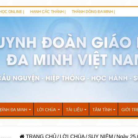
HỌC ONLINE |
HẠNH CÁC THÁNH |
THÁNH DÒNG ĐA MINH |
 ĐÌNH ĐA MINH
LỜI CHÚA
TÀI LIỆU
TÂM TÌNH
GIỚI TR
TRANG CHỦ
/
LỜI CHÚA
/
SUY NIỆM
/
Ngày 25.