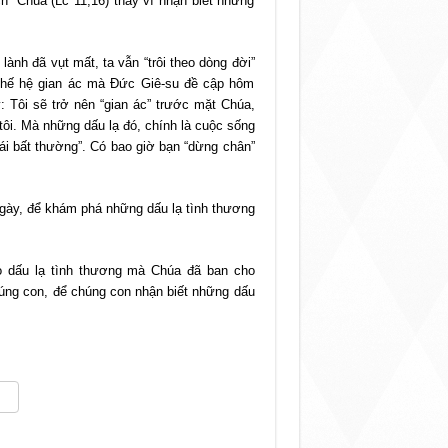
h” Chúa (Lc 11,16) thay vì nhận biết những
lành đã vụt mất, ta vẫn “trôi theo dòng đời”
 thế hệ gian ác mà Đức Giê-su đề cập hôm
: Tôi sẽ trở nên “gian ác” trước mặt Chúa,
 tôi. Mà những dấu lạ đó, chính là cuộc sống
ái bất thường”. Có bao giờ bạn “dừng chân”
gày, để khám phá những dấu lạ tình thương
o dấu lạ tình thương mà Chúa đã ban cho
úng con, để chúng con nhận biết những dấu