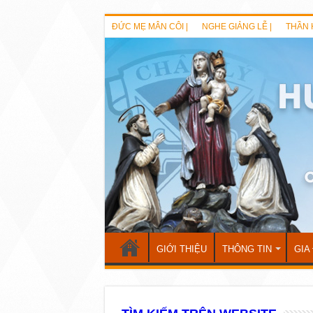
ĐỨC MẸ MÂN CÔI |
NGHE GIẢNG LỄ |
THẦN 
GIỚI THIỆU
THÔNG TIN
GIA