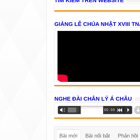
TÌM KIẾM TRÊN WEBSITE
GIẢNG LỄ CHÚA NHẬT XVIII TN
NGHE ĐÀI CHÂN LÝ Á CHÂU
Trình
Vm
00:00
R
P
phát
âm
thanh
Bài mới
Bài nổi bật
Phản hồi