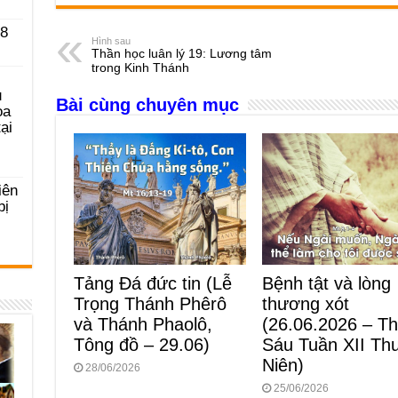
c
ss
at
e
er
ail
ar
 8
e
e
s
a
e
Hình sau
Thần học luân lý 19: Lương tâm
b
n
A
d
trong Kinh Thánh
o
g
p
s
u
Bài cùng chuyên mục
ọa
o
er
p
ại
k
iên
bị
Tảng Đá đức tin (Lễ
Bệnh tật và lòng
Trọng Thánh Phêrô
thương xót
và Thánh Phaolô,
(26.06.2026 – T
Tông đồ – 29.06)
Sáu Tuần XII Th
Niên)
28/06/2026
25/06/2026