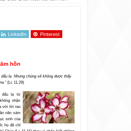
LinkedIn
Pinterest
 tâm hồn
in dấu lạ. Nhưng chúng sẽ không được thấy
na.”
(Lc 11,29)
 dấu lạ từ
 không nhận
 với lời rao
ê ăn năn sám
hục sinh của
ếc họ đã chỉ