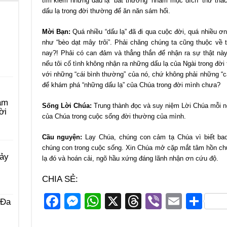
tìm kiếm những dấu lạ “bất thường” nhằm mục đích “thử thác
dấu lạ trong đời thường để ăn năn sám hối.
Mời Bạn:
Quá nhiều “dấu lạ” đã đi qua cuộc đời, quá nhiều ơn 
như “bèo dạt mây trôi”. Phải chăng chúng ta cũng thuộc về
nay?! Phải có can đảm và thẳng thắn để nhận ra sự thật này
nếu tôi cố tình không nhận ra những dấu lạ của Ngài trong đời
với những “cái bình thường” của nó, chứ không phải những “c
để khám phá “những dấu lạ” của Chúa trong đời mình chưa?
àm
Sống Lời Chúa:
Trung thành đọc và suy niệm Lời Chúa mỗi n
ời
của Chúa trong cuộc sống đời thường của mình.
Cầu nguyện:
Lạy Chúa, chúng con cảm tạ Chúa vì biết ba
chúng con trong cuộc sống. Xin Chúa mở cặp mắt tâm hồn ch
Bảy
lạ đó và hoán cải, ngõ hầu xứng đáng lãnh nhận ơn cứu độ.
CHIA SẺ:
F
M
W
X
T
Vi
E
S
 Ða
a
e
h
hr
b
m
h