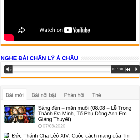
NGHE ĐÀI CHÂN LÝ Á CHÂU
Trình
Vm
00:00
R
P
phát
âm
thanh
Bài mới
Bài nổi bật
Phản hồi
Thẻ
Sáng đèn – mặn muối (08.08 – Lễ Trọng
Thánh Đa Minh, Tổ Phụ Dòng Anh Em
Giảng Thuyết)
07/08/2026
Đức Thánh Cha Lêô XIV: Cuộc cách mạng của Tin