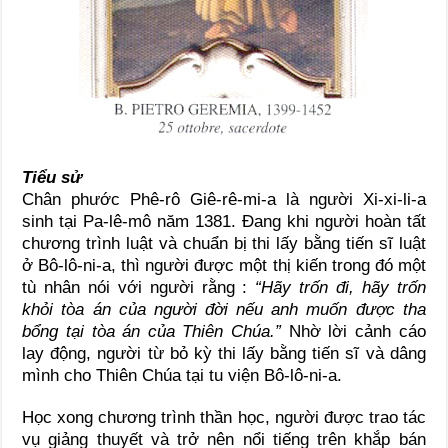
Tiểu sử
Chân phước Phê-rô Giê-rê-mi-a là người Xi-xi-li-a
sinh tại Pa-lê-mô năm 1381. Ðang khi người hoàn tất
chương trình luật và chuẩn bị thi lấy bằng tiến sĩ luật
ở Bô-lô-ni-a, thì người được một thị kiến trong đó một
tù nhân nói với người rằng :
“Hãy trốn đi, hãy trốn
khỏi tòa án của người đời nếu anh muốn được tha
bổng tại tòa án của Thiên Chúa.”
Nhờ lời cảnh cáo
lay động, người từ bỏ kỳ thi lấy bằng tiến sĩ và dâng
mình cho Thiên Chúa tại tu viện Bô-lô-ni-a.
Học xong chương trình thần học, người được trao tác
vụ giảng thuyết và trở nên nổi tiếng trên khắp bán