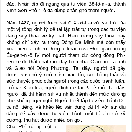
đảo. Nhân dịp đi ngang qua tu viện Bô-lô-ni-a, thánh
Vinh Sơn Phê-ri-ê đã dừng chân ghé thăm người.
Năm 1427, người được sai đi Xi-xi-li-a với vai trò của
một vị tổng kinh lý để tái lập trật tự trong các tu viện
đang suy thoái về kỷ luật. Hiện tượng suy thoái này
không chỉ xảy ra trong Dòng Ða Minh mà còn thấy
xuất hiện tại nhiều Dòng tu khác nữa. Ðức giáo hoàng
Êu-gen-ni-ô IV mời người tham dự công đồng Phi-
ren-xê để thắt chặt mối dây hiệp nhất Giáo hội La-tinh
và Giáo hội Ðông Phương. Tại đây, người đã gây
được sự chú ý nhờ niềm xác tín, sự thông thái và
sức thuyết phục của người trong các cuộc tranh luận.
Trở về Xi-xi-li-a, người định cư tại Pa-lê-mô. Tại đây,
người đã thi hành sứ vụ nhiệt thành đến mức dường
như không ngơi nghỉ. Người thiết lập tu viện thánh Di-
ta nổi tiếng, và khéo léo vận dụng tài trí với sự dịu
dàng để xây dựng tu viện thành một tổ ấm có kỷ
cương, thu hút được nhiều ơn gọi.
Cha Phê-rô bị một dị