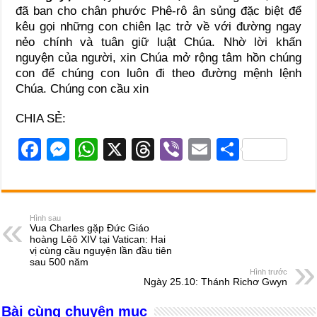
đã ban cho chân phước Phê-rô ân sủng đặc biệt để
kêu gọi những con chiên lạc trở về với đường ngay
nẻo chính và tuân giữ luật Chúa. Nhờ lời khấn
nguyện của người, xin Chúa mở rộng tâm hồn chúng
con để chúng con luôn đi theo đường mệnh lệnh
Chúa. Chúng con cầu xin
CHIA SẺ:
F
M
W
X
T
Vi
E
S
a
e
h
hr
b
m
h
c
ss
at
e
er
ail
ar
e
e
s
a
e
Hình sau
Vua Charles gặp Đức Giáo
b
n
A
d
hoàng Lêô XIV tại Vatican: Hai
vị cùng cầu nguyện lần đầu tiên
o
g
p
s
sau 500 năm
Hình trước
o
er
p
Ngày 25.10: Thánh Richơ Gwyn
k
Bài cùng chuyên mục