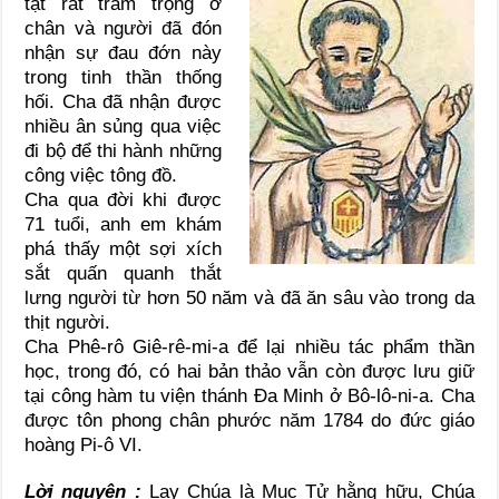
tật rất trầm trọng ở
chân và người đã đón
nhận sự đau đớn này
trong tinh thần thống
hối. Cha đã nhận được
nhiều ân sủng qua việc
đi bộ để thi hành những
công việc tông đồ.
Cha qua đời khi được
71 tuổi, anh em khám
phá thấy một sợi xích
sắt quấn quanh thắt
lưng người từ hơn 50 năm và đã ăn sâu vào trong da
thịt người.
Cha Phê-rô Giê-rê-mi-a để lại nhiều tác phẩm thần
học, trong đó, có hai bản thảo vẫn còn được lưu giữ
tại công hàm tu viện thánh Ða Minh ở Bô-lô-ni-a. Cha
được tôn phong chân phước năm 1784 do đức giáo
hoàng Pi-ô VI.
Lời nguyện :
Lạy Chúa là Mục Tử hằng hữu, Chúa