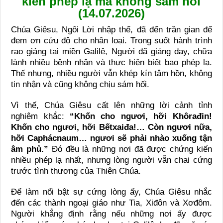
kiến phép lạ mà không sám hối
(14.07.2026)
Chúa Giêsu, Ngôi Lời nhập thể, đã đến trần gian để
đem ơn cứu độ cho nhân loại. Trong suốt hành trình
rao giảng tại miền Galilê, Người đã giảng dạy, chữa
lành nhiều bệnh nhân và thực hiện biết bao phép lạ.
Thế nhưng, nhiều người vẫn khép kín tâm hồn, không
tin nhận và cũng không chịu sám hối.
Vì thế, Chúa Giêsu cất lên những lời cảnh tỉnh
nghiêm khắc:
“Khốn cho ngươi, hỡi Khôrađin!
Khốn cho ngươi, hỡi Bếtxaiđa!… Còn ngươi nữa,
hỡi Caphácnaum… ngươi sẽ phải nhào xuống tận
âm phủ.”
Đó đều là những nơi đã được chứng kiến
nhiều phép lạ nhất, nhưng lòng người vẫn chai cứng
trước tình thương của Thiên Chúa.
Để làm nổi bật sự cứng lòng ấy, Chúa Giêsu nhắc
đến các thành ngoại giáo như Tia, Xiđôn và Xơđôm.
Người khẳng định rằng nếu những nơi ấy được