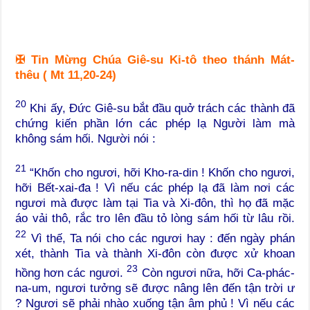
✠
Tin Mừng Chúa Giê-su Ki-tô theo thánh Mát-
thêu ( Mt 11,20-24)
20
Khi ấy, Đức Giê-su bắt đầu quở trách các thành đã
chứng kiến phần lớn các phép lạ Người làm mà
không sám hối. Người nói :
21
“Khốn cho ngươi, hỡi Kho-ra-din ! Khốn cho ngươi,
hỡi Bết-xai-đa ! Vì nếu các phép lạ đã làm nơi các
ngươi mà được làm tại Tia và Xi-đôn, thì họ đã mặc
áo vải thô, rắc tro lên đầu tỏ lòng sám hối từ lâu rồi.
22
Vì thế, Ta nói cho các ngươi hay : đến ngày phán
xét, thành Tia và thành Xi-đôn còn được xử khoan
23
hồng hơn các ngươi.
Còn ngươi nữa, hỡi Ca-phác-
na-um, ngươi tưởng sẽ được nâng lên đến tận trời ư
? Ngươi sẽ phải nhào xuống tận âm phủ ! Vì nếu các