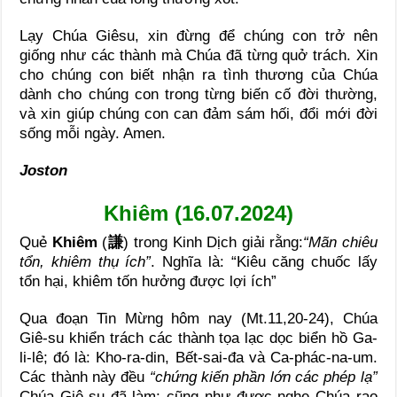
Lạy Chúa Giêsu, xin đừng để chúng con trở nên
giống như các thành mà Chúa đã từng quở trách. Xin
cho chúng con biết nhận ra tình thương của Chúa
dành cho chúng con trong từng biến cố đời thường,
và xin giúp chúng con can đảm sám hối, đổi mới đời
sống mỗi ngày. Amen.
Joston
Khiêm (16.07.2024)
Quẻ
Khiêm
(
謙
) trong Kinh Dịch giải rằng:
“Mãn chiêu
tổn, khiêm thụ ích”
. Nghĩa là: “Kiêu căng chuốc lấy
tổn hại, khiêm tốn hưởng được lợi ích”
Qua đoạn Tin Mừng hôm nay (Mt.11,20-24), Chúa
Giê-su khiển trách các thành tọa lạc dọc biển hồ Ga-
li-lê; đó là: Kho-ra-din, Bết-sai-đa và Ca-phác-na-um.
Các thành này đều
“chứng kiến phần lớn các phép lạ”
Chúa Giê-su đã làm; cũng như được nghe Chúa rao