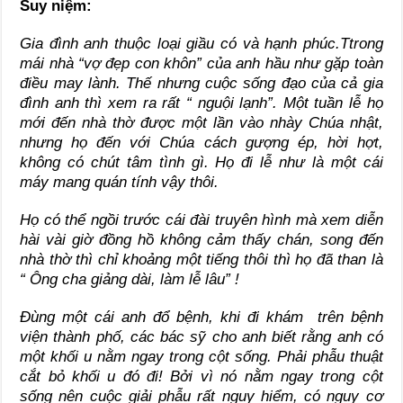
Suy niệm:
Gia đình anh thuộc loại giầu có và hạnh phúc.Ttrong
mái nhà “vợ đẹp con khôn” của anh hầu như gặp toàn
điều may lành. Thế nhưng cuộc sống đạo của cả gia
đình anh thì xem ra rất “ nguội lạnh”. Một tuần lễ họ
mới đến nhà thờ được một lần vào nhày Chúa nhật,
nhưng họ đến với Chúa cách gượng ép, hời hợt,
không có chút tâm tình gì. Họ đi lễ như là một cái
máy mang quán tính vậy thôi.
Họ có thể ngồi trước cái đài truyên hình mà xem diễn
hài vài giờ đồng hồ không cảm thấy chán, song đến
nhà thờ thì chỉ khoảng một tiếng thôi thì họ đã than là
“ Ông cha giảng dài, làm lễ lâu” !
Đùng một cái anh đổ bệnh, khi đi khám trên bệnh
viện thành phố, các bác sỹ cho anh biết rằng anh có
một khối u nằm ngay trong cột sống. Phải phẫu thuật
cắt bỏ khối u đó đi! Bởi vì nó nằm ngay trong cột
sống nên cuộc giải phẫu rất nguy hiểm, có nguy cơ