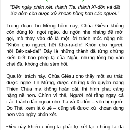
“Đến ngày phán xét, thành Tia, thành Xi-đôn và đất
Xơ-đôm còn được xử khoan hồng hơn các ngươi.”
Trong đoạn Tin Mừng hôm nay, Chúa Giêsu không
còn dùng lời ngọt ngào, dụ ngôn nhẹ nhàng để mời
gọi, mà thay vào đó là một lời trách móc nặng nề:
“Khốn cho ngươi, hỡi Kho-ra-din! Khốn cho ngươi,
hỡi Bết-xai-đa!” Đây là những thành đã từng chứng
kiến biết bao phép lạ của Ngài, nhưng lòng họ vẫn
chai đá, không chịu sám hối.
Qua lời trách này, Chúa Giêsu cho thấy một sự thật:
được nghe Tin Mừng, được chứng kiến quyền năng
Thiên Chúa mà không hoán cải, thì hình phạt càng
nặng nề hơn. Chính vì thế, Người nói rằng ngay cả
các thành dân ngoại như Tia và Xi-đôn – vốn bị người
Do Thái xem là ô uế – cũng sẽ được xử khoan dung
hơn vào ngày phán xét.
Điều này khiến chúng ta phải tự xét lại: chúng ta đã