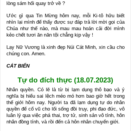
lòng sám hối quay trở về ?
Ước gì qua Tin Mừng hôm nay, mỗi Ki-tô hữu biết
nhìn lại mình để thấy được sự đáp trả lời mời gọi của
Chúa như thế nào, mà mau mau hoán cải đời mình
kẻo chết tươi ăn năn tội chẳng kịp vậy !
Lạy Nữ Vương là xinh đẹp Núi Cát Minh, xin cầu cho
chúng con. Amen.
CÁT BIỂN
Tự do đích thực (18.07.2023)
Nhân quyền. Có lẽ là từ bị lạm dụng thô bạo và ý
nghĩa bị hiểu sai lệch méo mó hơn bao giờ hết trong
thế giới hôm nay. Người ta đã lạm dụng tự do nhân
quyền để cổ vũ cho lối sống đồi trụy, phi đạo đức, vô
luân lý qua việc phá thai, trợ tử, sinh sản vô tính, hôn
nhân đồng tính, và rồi đến cả hôn nhân chuyển giới.