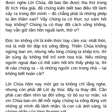
được nghe Lời Chúa, đã bao lần được tha thứ trong
Bí tích Hòa giải, đã chứng kiến biết bao điều tốt lành
xảy ra trong đời mình – đó chẳng phải là những phép
lạ âm thầm sao? Vậy chúng ta có thực sự sám hối
hay không? Chúng ta có thay đổi cách sống không,
hay vẫn giữ tâm hồn nguội lạnh, thờ ơ?
Đức tin không chỉ là kiến thức hay cảm xúc nhất thời,
mà là một lời đáp trả sống động. Thiên Chúa không
ngừng ban ơn, nhưng nếu lòng chúng ta khép kín, thì
ân sủng ấy không thể trổ sinh hoa trái. Nếu những
người ngoại đạo có thể sám hối khi thấy phép lạ, thì
lẽ nào chúng ta – là những người con trong nhà – lại
không biết hoán cải?
Lời Chúa hôm nay mời gọi ta không chỉ lắng nghe,
nhưng còn phải để Lời ấy thúc đẩy ta thay đổi. Cần
phải can đảm nhìn lại đời sống, từ bỏ sự tự mãn, và
xin Chúa ban ơn để mỗi ngày chúng ta sống đúng với
những gì mình đã lãnh nhận: là con cái ánh sáng, là
chứng nhân của lòng thương xót.