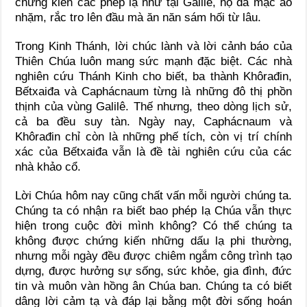
chứng kiến các phép lạ như tại Galilê, họ đã mặc áo
nhặm, rắc tro lên đầu mà ăn năn sám hối từ lâu.
Trong Kinh Thánh, lời chúc lành và lời cảnh báo của
Thiên Chúa luôn mang sức mạnh đặc biệt. Các nhà
nghiên cứu Thánh Kinh cho biết, ba thành Khôrađin,
Bếtxaiđa và Caphácnaum từng là những đô thị phồn
thịnh của vùng Galilê. Thế nhưng, theo dòng lịch sử,
cả ba đều suy tàn. Ngày nay, Caphácnaum và
Khôrađin chỉ còn là những phế tích, còn vị trí chính
xác của Bếtxaiđa vẫn là đề tài nghiên cứu của các
nhà khảo cổ.
Lời Chúa hôm nay cũng chất vấn mỗi người chúng ta.
Chúng ta có nhận ra biết bao phép lạ Chúa vẫn thực
hiện trong cuộc đời mình không? Có thể chúng ta
không được chứng kiến những dấu lạ phi thường,
nhưng mỗi ngày đều được chiêm ngắm công trình tạo
dựng, được hưởng sự sống, sức khỏe, gia đình, đức
tin và muôn vàn hồng ân Chúa ban. Chúng ta có biết
dâng lời cảm tạ và đáp lại bằng một đời sống hoán