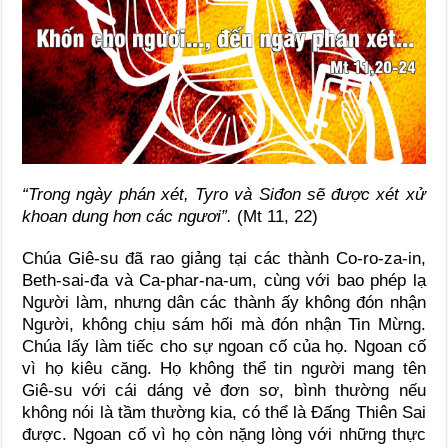
“Trong ngày phán xét, Tyro và Siđon sẽ được xét xử
khoan dung hơn các ngươi”.
(Mt 11, 22)
Chúa Giê-su đã rao giảng tại các thành Co-ro-za-in,
Beth-sai-đa và Ca-phar-na-um, cùng với bao phép lạ
Người làm, nhưng dân các thành ấy không đón nhận
Người, không chịu sám hối mà đón nhận Tin Mừng.
Chúa lấy làm tiếc cho sự ngoan cố của họ. Ngoan cố
vì họ kiêu căng. Họ không thể tin người mang tên
Giê-su với cái dáng vẻ đơn sơ, bình thường nếu
không nói là tầm thường kia, có thể là Đấng Thiên Sai
được. Ngoan cố vì họ còn nặng lòng với những thực