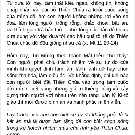
Từ xưa tới nay, tâm thái kiêu ngạo, không tin, không
chấp nhận và loại bỏ Thiên Chúa ra khỏi cuộc sống
của mình đã làm con người không những rơi vào sa
đọa, làm lòng người trống rỗng, khắc khoải, bất an,
ưa thích gian trá hận thù… như lòng các dân đô thị xa
xưa cùng với việc đưa tới các hậu quả tồi tệ do Thiên
Chúa chúc dữ đều giống nhau cả (x. Mt 11,20-24)
Hôm nay, Tin Mừng theo thánh Mát-thêu cho thấy:
Con người phải chịu trách nhiệm về sự tự do của
mình khi quyết định làm làm lành lánh dữ hay chọn
sống tha hóa, làm điều ác. Và khẳng định, chỉ khi nào
con người biết đặt Thiên Chúa vào trọng tâm cuộc
đời mình, biết sống những giá trị thiêng liêng và xây
dựng tình người với nhau trên nền tảng luân lý Ki-tô
giáo thì mới được bình an và hạnh phúc miên viễn.
Lạy Chúa, xin cho con biết sự tự do không phải là bị
kết án mà là được ban tặng để con biết chọn sống
trong kế hoạch nhiệm mầu của tình yêu Thiên Chúa.
Amen.