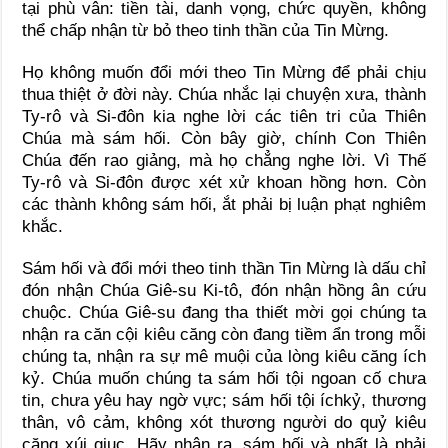
tại phù vân: tiền tài, danh vọng, chức quyền, không
thể chấp nhận từ bỏ theo tinh thần của Tin Mừng.
Họ không muốn đổi mới theo Tin Mừng để phải chịu
thua thiệt ở đời này. Chúa nhắc lại chuyện xưa, thành
Ty-rô và Si-đôn kia nghe lời các tiên tri của Thiên
Chúa mà sám hối. Còn bây giờ, chính Con Thiên
Chúa đến rao giảng, mà họ chẳng nghe lời. Vì Thế
Ty-rô và Si-đôn được xét xử khoan hồng hơn. Còn
các thành không sám hối, ắt phải bị luận phạt nghiêm
khắc.
Sám hối và đổi mới theo tinh thần Tin Mừng là dấu chỉ
đón nhận Chúa Giê-su Ki-tô, đón nhận hồng ân cứu
chuộc. Chúa Giê-su đang tha thiết mời gọi chúng ta
nhận ra căn cội kiêu căng còn đang tiềm ẩn trong mỗi
chúng ta, nhận ra sự mê muội của lòng kiêu căng ích
kỷ. Chúa muốn chúng ta sám hối tội ngoan cố chưa
tin, chưa yêu hay ngờ vực; sám hối tội íchkỷ, thương
thân, vô cảm, không xót thương người do quỷ kiêu
căng xúi giục. Hãy nhận ra, sám hối và nhất là phải