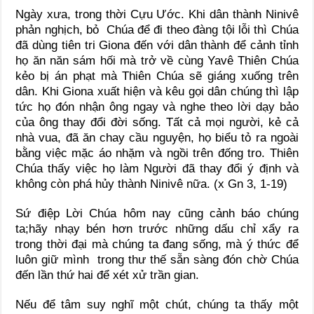
Ngày xưa, trong thời Cựu Ước. Khi dân thành Ninivê
phản nghịch, bỏ Chúa để đi theo đàng tội lỗi thì Chúa
đã dùng tiên tri Giona đến với dân thành để cảnh tỉnh
họ ăn năn sám hối mà trở về cùng Yavê Thiên Chúa
kẻo bị án phạt mà Thiên Chúa sẽ giáng xuống trên
dân. Khi Giona xuất hiện và kêu gọi dân chúng thì lập
tức họ đón nhận ông ngay và nghe theo lời dạy bảo
của ông thay đổi đời sống. Tất cả mọi người, kẻ cả
nhà vua, đã ăn chay cầu nguyện, họ biểu tỏ ra ngoài
bằng việc mặc áo nhặm và ngồi trên đống tro. Thiên
Chúa thấy việc họ làm Người đã thay đổi ý định và
không còn phá hủy thành Ninivê nữa. (x Gn 3, 1-19)
Sứ điệp Lời Chúa hôm nay cũng cảnh báo chúng
ta;hãy nhạy bén hơn trước những dấu chỉ xẩy ra
trong thời đại mà chúng ta đang sống, mà ý thức để
luôn giữ mình trong thư thế sẵn sàng đón chờ Chúa
đến lần thứ hai để xét xử trần gian.
Nếu để tâm suy nghĩ một chút, chúng ta thấy một