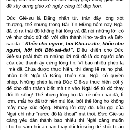
để xây dựng giáo xứ ngày càng tốt đẹp hơn.
Đức Giê-su là Đấng nhân từ, tràn đầy lòng xót
thượng, thế nhưng trong Bài Tin Mừng hôm nay Ngài
đã tỏ ra thái độ không hài lòng và đã nói những lời có
vẻ như chúc dữ đối với dân thành Kho-ra-din và Bết-
sai-đa
.“ Khốn cho ngươi, hỡi Kho-ra-din, khốn cho
ngươi, hỡi hỡi Bết-sai-đa!”.
Điều khiến cho Đức
Giê-su phải thốt ra những lời nói đó là do người dân
của các thành ấy cứng lòng tin. Vì bao nhiêu phép lạ
mà đã Chúa được thực hiện, thì đáng lẽ ra họ phải
nhận biết Ngài là Đấng Thiên sai, Ngài có quyền
phép. Những phép lạ mà Đức Giê-su thực hiện cốt ý
để cho dân thành biết mà tin vào Ngài để từ đó thay
đổi lối sống! Thế nhưng lòng họ đã trở nên chai đá, lì
lợm, mắt họ đã trở nên mù lòa, bởi thế lòng họ không
mảy may xúc động. Những lời dạy dỗ, kêu gọi của
Ngài chỉ như “nước đổ lá khoai” mà thôi. Đức Giê-su
càng yêu dân thành bao nhiêu thì Ngài càng muốn
cho họ sám hối ăn năn thay đổi lối sống để khỏi bị án