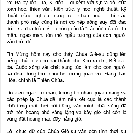
rơ, Ba-by-lôn, Tia, Xi-đôn… đi kèm với sự ra đời của
toán học, thiên văn, kiến trúc, y học, nghệ thuật, kỹ
thuật nông nghiệp trồng trọt, chăn nuôi… thì các
thành phố này cũng là nơi có nếp sống suy đồi đạo
đức, sa đọa luân lý… chúng còn là “cái nôi” của óc tự
mãn, ngạo mạn, tôn thờ ngẫu tượng của con người
vào thời đó.
Tin Mừng hôm nay cho thấy Chúa Giê-su cũng lên
tiếng chúc dữ cho hai thành phố Kho-ra-din, Bết-xai-
đa. Cuộc sống vật chất sung túc làm cho con người
sa đọa, đồng thời chối bỏ tương quan với Ðấng Tạo
Hóa, chính là Thiên Chúa.
Do kiêu ngạo, tự mãn, không tin nhận quyền năng và
các phép lạ Chúa đã làm nên kết cục là các thành
phố từng một thời nổi tiếng, văn minh nhất vùng đã
trở nên hoang phế vắng lặng và bây giờ chỉ còn là
vùng đất hoang mạc đầy nắng gió.
Lời chúc dữ của Chúa Giê-su vẫn còn tính thời sự