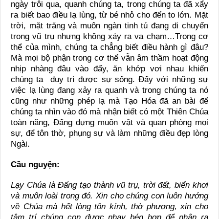
ngày trôi qua, quanh chúng ta, trong chúng ta đã xẩy
ra biết bao điều lạ lùng, từ bé nhỏ cho đến to lớn. Mặt
trời, mặt trăng và muôn ngàn tinh tú đang di chuyển
trong vũ trụ nhưng không xảy ra va chạm…Trong cơ
thể của mình, chúng ta chẳng biết điều hành gì đâu?
Mà mọi bộ phận trong cơ thể vẫn âm thầm hoạt động
nhịp nhàng đâu vào đấy, ăn khớp vơi nhau khiến
chúng ta duy trì được sự sống. Đấy với những sự
việc lạ lùng đang xảy ra quanh và trong chúng ta nó
cũng như những phép lạ mà Tạo Hóa đã an bài để
chúng ta nhìn vào đó mà nhận biết có một Thiên Chúa
toàn năng, Đấng dựng muôn vật và quan phòng mọi
sự, để tôn thờ, phụng sự và làm những điều đẹp lòng
Ngài.
Cầu nguyện:
Lạy Chúa là Đấng tạo thành vũ trụ, trời đất, biển khơi
và muôn loài trong đó. Xin cho chúng con luôn hướng
về Chúa mà hết lòng tôn kính, thờ phượng, xin cho
tâm trí chúng con được nhạy bén hơn để nhận ra