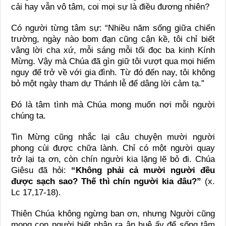
cải hay vẫn vô tâm, coi mọi sự là điều đương nhiên?
Có người từng tâm sự: “Nhiều năm sống giữa chiến
trường, ngày nào bom đạn cũng cận kề, tôi chỉ biết
vâng lời cha xứ, mỗi sáng mỗi tối đọc ba kinh Kính
Mừng. Vậy mà Chúa đã gìn giữ tôi vượt qua mọi hiểm
nguy để trở về với gia đình. Từ đó đến nay, tôi không
bỏ một ngày tham dự Thánh lễ để dâng lời cảm tạ.”
Đó là tâm tình mà Chúa mong muốn nơi mỗi người
chúng ta.
Tin Mừng cũng nhắc lại câu chuyện mười người
phong cùi được chữa lành. Chỉ có một người quay
trở lại tạ ơn, còn chín người kia lặng lẽ bỏ đi. Chúa
Giêsu đã hỏi:
“Không phải cả mười người đều
được sạch sao? Thế thì chín người kia đâu?”
(x.
Lc 17,17-18).
Thiên Chúa không ngừng ban ơn, nhưng Người cũng
mong con người biết nhận ra ân huệ ấy để sống tâm