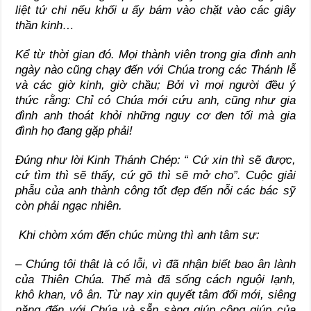
liệt tứ chi nếu khối u ấy bám vào chặt vào các giây
thần kinh…
Kể từ thời gian đó. Mọi thành viên trong gia đình anh
ngày nào cũng chạy đến với Chúa trong các Thánh lễ
và các giờ kinh, giờ chầu; Bởi vì mọi người đều ý
thức rằng: Chỉ có Chúa mới cứu anh, cũng như gia
đình anh thoát khỏi những nguy cơ đen tối mà gia
đình họ đang gặp phải!
Đúng như lời Kinh Thánh Chép: “ Cứ xin thì sẽ được,
cứ tìm thì sẽ thấy, cứ gõ thì sẽ mở cho”. Cuộc giải
phẫu của anh thành công tốt đẹp đến nỗi các bác sỹ
còn phải ngạc nhiên.
Khi chòm xóm đến chúc mừng thì anh tâm sự:
– Chúng tôi thật là có lỗi, vì đã nhận biết bao ân lành
của Thiên Chúa. Thế mà đã sống cách nguội lạnh,
khô khan, vô ân. Từ nay xin quyết tâm đổi mới, siêng
năng đến với Chúa và sẵn sàng giúp công giúp của