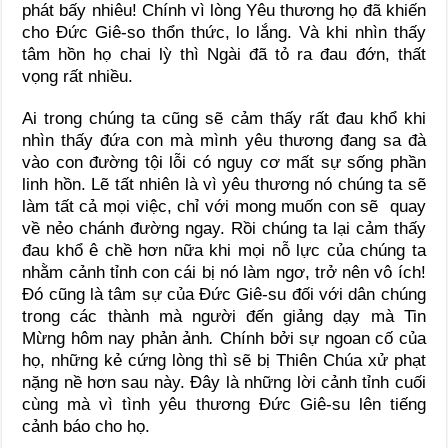
phát bấy nhiêu! Chính vì lòng Yêu thương họ đã khiến
cho Đức Giê-so thổn thức, lo lắng. Và khi nhìn thấy
tâm hồn họ chai lỳ thì Ngài đã tỏ ra đau đớn, thất
vọng rất nhiều.
Ai trong chúng ta cũng sẽ cảm thấy rất đau khổ khi
nhìn thấy đứa con mà mình yêu thương đang sa đà
vào con đường tội lỗi có nguy cơ mất sự sống phần
linh hồn. Lẽ tất nhiên là vì yêu thương nó chúng ta sẽ
làm tất cả mọi việc, chỉ với mong muốn con sẽ quay
về nẻo chánh đường ngay. Rồi chúng ta lại cảm thấy
đau khổ ê chề hơn nữa khi mọi nỗ lực của chúng ta
nhằm cảnh tỉnh con cái bị nó làm ngơ, trở nên vô ích!
Đó cũng là tâm sự của Đức Giê-su đối với dân chúng
trong các thành mà người đến giảng dạy mà Tin
Mừng hôm nay phản ảnh
.
Chính bởi sự ngoan cố của
họ, những kẻ cứng lòng thì sẽ bị Thiên Chúa xử phạt
nặng nề hơn sau này. Đây là những lời cảnh tỉnh cuối
cùng mà vì tình yêu thương Đức Giê-su lên tiếng
cảnh báo cho họ.