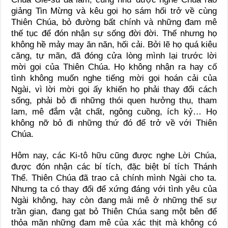
giảng Tin Mừng và kêu gọi họ sám hối trở về cùng
Thiên Chúa, bỏ đường bất chính và những đam mê
thế tục để đón nhận sự sống đời đời. Thế nhưng họ
không hề mảy may ăn năn, hối cải. Bởi lẽ họ quá kiêu
căng, tự mãn, đã đóng cửa lòng mình lại trước lời
mời gọi của Thiên Chúa. Họ không nhận ra hay cố
tình không muốn nghe tiếng mời gọi hoán cải của
Ngài, vì lời mời gọi ấy khiến họ phải thay đổi cách
sống, phải bỏ đi những thói quen hưởng thụ, tham
lam, mê đắm vật chất, ngông cuồng, ích kỷ… Họ
không nỡ bỏ đi những thứ đó để trở về với Thiên
Chúa.
Hôm nay, các Ki-tô hữu cũng được nghe Lời Chúa,
được đón nhận các bí tích, đặc biệt bí tích Thánh
Thể. Thiên Chúa đã trao cả chính mình Ngài cho ta.
Nhưng ta có thay đổi để xứng đáng với tình yêu của
Ngài không, hay còn đang mải mê ở những thế sự
trần gian, đang gạt bỏ Thiên Chúa sang một bên để
thỏa mãn những đam mê của xác thịt mà không có