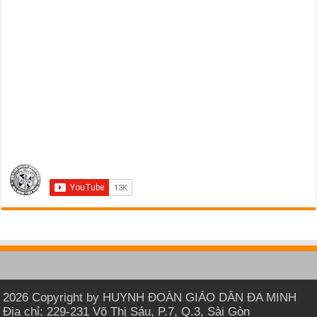
2026 Copyright by HUYNH ĐOÀN GIÁO DÂN ĐA MINH
Địa chỉ: 229-231 Võ Thị Sáu, P.7, Q.3, Sài Gòn