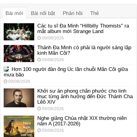
thanh
Bài mới
Bài nổi bật
Phản hồi
Thẻ
Các tu sĩ Đa Minh “Hillbilly Thomists” ra
mắt album mới Strange Land
09/08/2026
Thánh Đa Minh có phải là người sáng lập
kinh Mân Côi?
09/08/2026
Hơn 100 người đàn ông Úc lần chuỗi Mân Côi giữa
mưa bão
09/08/2026
Khởi sự án phong chân phước cho linh
mục từng ảnh hưởng đến Đức Thánh Cha
Lêô XIV
09/08/2026
Nghe giảng Chúa nhật XIX thường niên
năm A (2017-2026)
09/08/2026