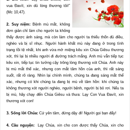
vua Đavít, xin dủ lòng thương tôi!”
(Mc 10,47).
2. Suy niệm:
Bệnh mù mắt, không
đơn giản chỉ làm cho người ta không
thấy được ánh sáng, mà còn làm cho người ta thiếu thốn đủ điều,
nghèo và bị sĩ nhục. Người hành khất mù này đang ở trong tình
trạng tồi tệ nhất, khi anh vừa mở miệng kêu xin Chúa Giêsu thương
xót, thì lại bị nhiều người đi đường trách mắng. Anh mù vẫn tiếp tục
kêu xin, tiếp tục tin tưởng cậy trông lòng thương xót Chúa. Anh này
bị mù mắt thể xác, nhưng con mắt tâm hồn của anh, thì rất sáng
suốt, rất rõ ràng. Nhìn lại chính mình, chúng ta đang sáng mắt thể
xác, nhưng có khi chúng ta đang bị mù về tâm hồn: khi chúng ta
không thương xót người nghèo, người bệnh, người bị bỏ rơi. Nếu ta
bị mù, hãy chạy đến Chúa Giêsu và thưa: Lạy Con Vua Đavít, xin
thương xót con!
3. Sống lời Chúa:
Cứ yên tâm, đứng dậy đi! Người gọi bạn đấy!
4. Cầu nguyện:
Lạy Chúa, xin cho con được thấy Chúa, xin cho