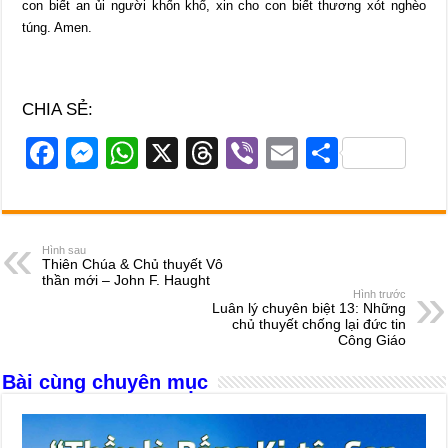
con biết an ủi người khốn khổ, xin cho con biết thương xót nghèo
túng. Amen.
CHIA SẺ:
F
M
W
X
T
Vi
E
S
a
e
h
hr
b
m
h
c
ss
at
e
er
ail
ar
e
e
s
a
e
Hình sau
Thiên Chúa & Chủ thuyết Vô
b
n
A
d
thần mới – John F. Haught
Hình trước
o
g
p
s
Luân lý chuyên biệt 13: Những
chủ thuyết chống lại đức tin
o
er
p
Công Giáo
k
Bài cùng chuyên mục