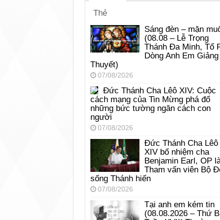
Thẻ
Sáng đèn – mặn muố
(08.08 – Lễ Trọng
Thánh Đa Minh, Tổ 
Dòng Anh Em Giảng
Thuyết)
07/08/2026
Đức Thánh Cha Lêô XIV: Cuộc
cách mạng của Tin Mừng phá đổ
những bức tường ngăn cách con
người
07/08/2026
Đức Thánh Cha Lêô
XIV bổ nhiệm cha
Benjamin Earl, OP l
Tham vấn viên Bộ Đ
sống Thánh hiến
07/08/2026
Tại anh em kém tin
(08.08.2026 – Thứ 