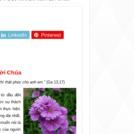
LinkedIn
Pinterest
Lời Chúa
hì thật phúc cho anh em.”
(Ga 13,17)
 từ đầu đến
ược sự thách
m thực hiện.
ng dài nhất,
muốn nói là
h của người