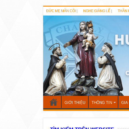
ĐỨC MẸ MÂN CÔI |
NGHE GIẢNG LỄ |
THẦN 
GIỚI THIỆU
THÔNG TIN
GIA