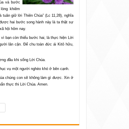
húa và bước
 lòng khiêm
tuân giữ lời Thiên Chúa” (Lc 11,28), nghĩa
 được hai bước song hành này là ta thật sự
xã hội hôm nay.
vì bạn còn thiếu bước hai, là thực hiện Lời
gười lân cận. Để chu toàn đức ái Kitô hữu,
ng đầu khi sống Lời Chúa.
phục vụ một người nghèo khó ở bên cạnh.
húa chúng con sẽ không làm gì được. Xin ở
ắn thực thi Lời Chúa. Amen.