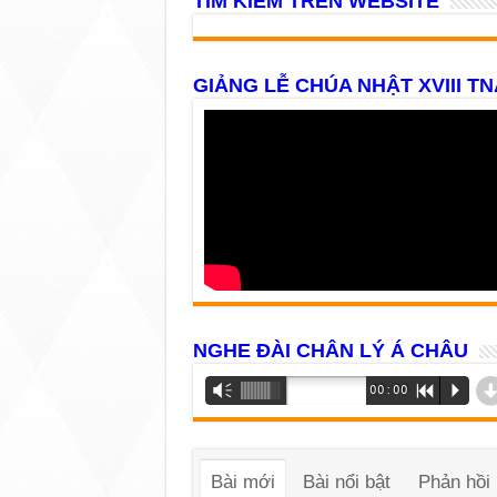
TÌM KIẾM TRÊN WEBSITE
GIẢNG LỄ CHÚA NHẬT XVIII TN
NGHE ĐÀI CHÂN LÝ Á CHÂU
Trình
Vm
00:00
R
P
phát
âm
thanh
Bài mới
Bài nổi bật
Phản hồi