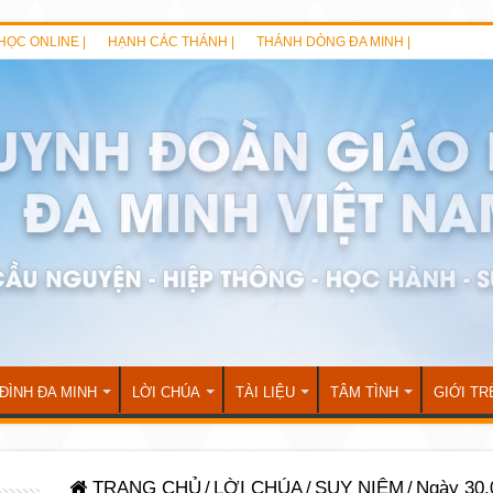
HỌC ONLINE |
HẠNH CÁC THÁNH |
THÁNH DÒNG ĐA MINH |
 ĐÌNH ĐA MINH
LỜI CHÚA
TÀI LIỆU
TÂM TÌNH
GIỚI TR
TRANG CHỦ
/
LỜI CHÚA
/
SUY NIỆM
/
Ngày 30.