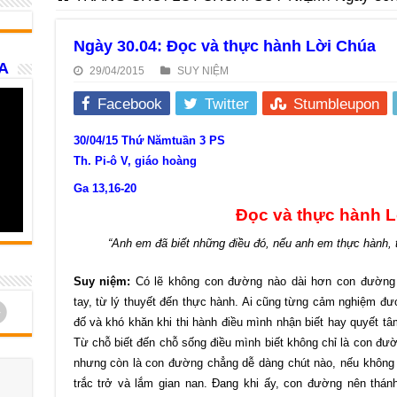
Ngày 30.04: Đọc và thực hành Lời Chúa
A
29/04/2015
SUY NIỆM
Facebook
Twitter
Stumbleupon
30/04/15 Thứ Nămtuần 3 PS
Th. Pi-ô V, giáo hoàng
Ga 13,16-20
Đọc và thực hành 
“Anh em đã biết những điều đó, nếu anh em thực hành, t
Suy niệm:
Có lẽ không con đường nào dài hơn con đường
tay, từ lý thuyết đến thực hành. Ai cũng từng cảm nghiệm đ
d
đố và khó khăn khi thi hành điều mình nhận biết hay quyết tâ
Từ chỗ biết đến chỗ sống điều mình biết không chỉ là con đườ
nhưng còn là con đường chẳng dễ dàng chút nào, nếu không 
trắc trở và lắm gian nan. Đang khi ấy, con đường nên thán