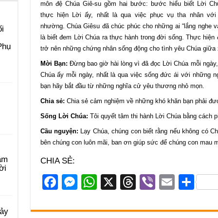
môn đệ Chúa Giê-su gồm hai bước: bước hiểu biết Lời C
thực hiện Lời ấy, nhất là qua việc phục vụ tha nhân với
nhường. Chúa Giêsu đã chúc phúc cho những ai “lắng nghe và 
i
là biết đem Lời Chúa ra thực hành trong đời sống. Thực hiện
Phụ
trở nên những chứng nhân sống động cho tình yêu Chúa giữa 
Mời Bạn:
Đừng bao giờ hài lòng vì đã đọc Lời Chúa mỗi ngày, 
Chúa ấy mỗi ngày, nhất là qua việc sống đức ái với những n
bạn hãy bắt đầu từ những nghĩa cử yêu thương nhỏ mọn.
Chia sẻ:
Chia sẻ cảm nghiệm về những khó khăn bạn phải đươ
Sống Lời Chúa:
Tôi quyết tâm thi hành Lời Chúa bằng cách 
Cầu nguyện:
Lạy Chúa, chúng con biết rằng nếu không có C
bên chúng con luôn mãi, ban ơn giúp sức để chúng con mau m
àm
CHIA SẺ:
ời
F
M
W
X
T
Vi
E
S
a
e
h
hr
b
m
h
c
ss
at
e
er
ail
ar
Bảy