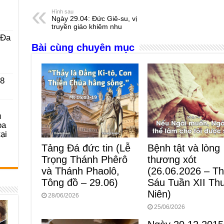
e
e
s
a
e
Hình sau
Ngày 29.04: Đức Giê-su, vị
b
n
A
d
truyền giáo khiêm nhu
 Ða
o
g
p
s
Bài cùng chuyên mục
o
er
p
k
 8
u
ọa
ại
Tảng Đá đức tin (Lễ
Bệnh tật và lòng
Trọng Thánh Phêrô
thương xót
và Thánh Phaolô,
(26.06.2026 – T
Tông đồ – 29.06)
Sáu Tuần XII Th
Niên)
28/06/2026
25/06/2026