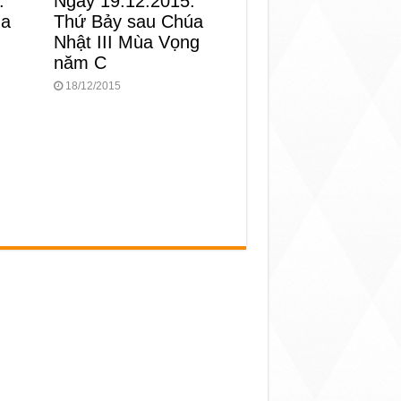
:
Ngày 19.12.2015:
ùa
Thứ Bảy sau Chúa
Nhật III Mùa Vọng
năm C
18/12/2015