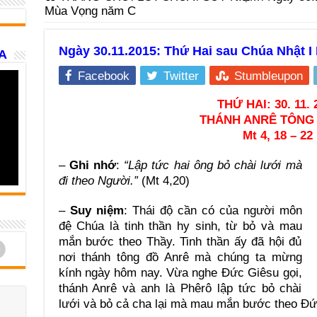
Mùa Vọng năm C
Ngày 30.11.2015: Thứ Hai sau Chúa Nhật 
A
Facebook
Twitter
Stumbleupon
THỨ HAI: 30. 11. 
THÁNH ANRÊ TÔNG 
Mt 4, 18 – 22
–
Ghi nhớ
:
“Lập tức hai ông bỏ chài lưới mà
đi theo Người.”
(Mt 4,20)
–
Suy niệm
: Thái độ cần có của người môn
đệ Chúa là tinh thần hy sinh, từ bỏ và mau
mắn bước theo Thầy. Tinh thần ấy đã hội đủ
d
nơi thánh tông đồ Anrê mà chúng ta mừng
kính ngày hôm nay. Vừa nghe Đức Giêsu gọi,
thánh Anrê và anh là Phêrô lập tức bỏ chài
lưới và bỏ cả cha lại mà mau mắn bước theo Đứ