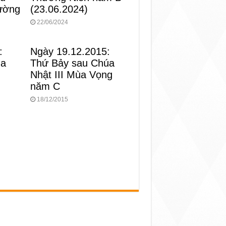
(23.06.2024)
ường
22/06/2024
:
Ngày 19.12.2015:
ùa
Thứ Bảy sau Chúa
Nhật III Mùa Vọng
năm C
18/12/2015