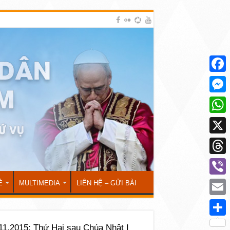
Face
Mess
What
X
Thre
Viber
Ẻ
MULTIMEDIA
LIÊN HỆ – GỬI BÀI
Emai
Shar
11.2015: Thứ Hai sau Chúa Nhật I