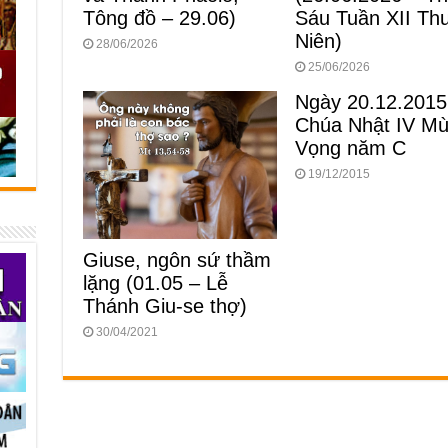
Tông đồ – 29.06)
Sáu Tuần XII Th
Niên)
28/06/2026
25/06/2026
Ngày 20.12.2015
Chúa Nhật IV M
Vọng năm C
19/12/2015
Giuse, ngôn sứ thầm
lặng (01.05 – Lễ
Thánh Giu-se thợ)
30/04/2021