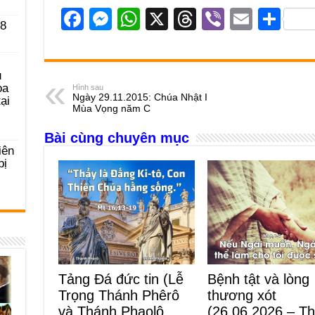
F
M
W
X
T
Vi
E
S
 8
a
e
h
hr
b
m
h
c
ss
at
e
er
ail
ar
u
e
e
s
a
e
ọa
Hình sau
Ngày 29.11.2015: Chúa Nhật I
ại
b
n
A
d
Mùa Vọng năm C
o
g
p
s
Bài cùng chuyên mục
o
er
p
iên
bị
k
Tảng Đá đức tin (Lễ
Bệnh tật và lòng
Trọng Thánh Phêrô
thương xót
và Thánh Phaolô,
(26.06.2026 – T