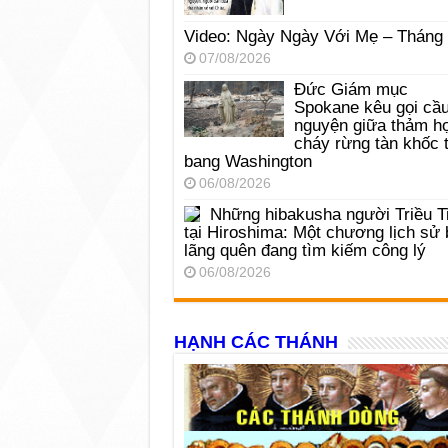
Video: Ngày Ngày Với Mẹ – Tháng
07/08/2026
Đức Giám mục
Spokane kêu gọi cầ
nguyện giữa thảm h
cháy rừng tàn khốc t
bang Washington
06/08/2026
Những hibakusha người Triều T
tại Hiroshima: Một chương lịch sử 
lãng quên đang tìm kiếm công lý
06/08/2026
HẠNH CÁC THÁNH