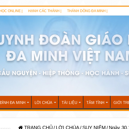
HỌC ONLINE |
HẠNH CÁC THÁNH |
THÁNH DÒNG ĐA MINH |
 ĐÌNH ĐA MINH
LỜI CHÚA
TÀI LIỆU
TÂM TÌNH
GIỚI TR
TRANG CHỦ
/
LỜI CHÚA
/
SUY NIỆM
/
Ngày 30.