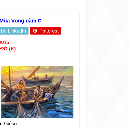
I Mùa Vọng năm C
LinkedIn
Pinterest
2015
ĐỒ (K)
c Giêsu.