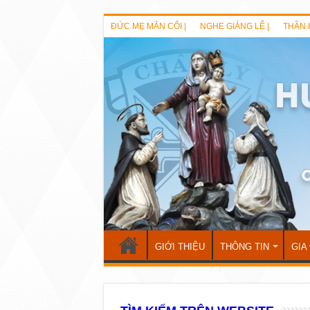
ĐỨC MẸ MÂN CÔI |
NGHE GIẢNG LỄ |
THẦN 
GIỚI THIỆU
THÔNG TIN
GIA