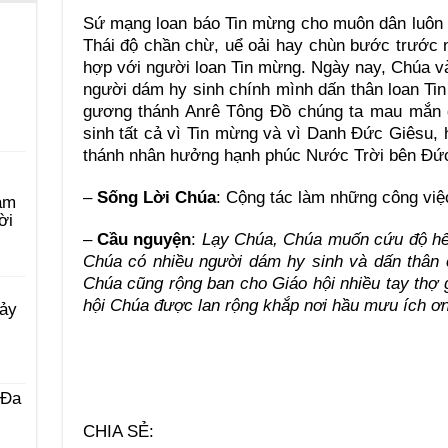
Sứ mạng loan báo Tin mừng cho muôn dân luôn l
Thái độ chần chừ, uể oải hay chùn bước trước 
hợp với người loan Tin mừng. Ngày nay, Chúa v
người dám hy sinh chính mình dấn thân loan Ti
gương thánh Anrê Tông Đồ chúng ta mau mắn đ
sinh tất cả vì Tin mừng và vì Danh Đức Giêsu,
thánh nhân hưởng hạnh phúc Nước Trời bên Đức 
–
Sống Lời Chúa
: Cộng tác làm những công việ
àm
ời
–
Cầu nguyện
:
Lạy Chúa, Chúa muốn cứu độ hết
Chúa có nhiều người dám hy sinh và dấn thân 
Chúa cũng rộng ban cho Giáo hội nhiều tay thợ g
hội Chúa được lan rộng khắp nơi hầu mưu ích ơ
Bảy
 Ða
CHIA SẺ: