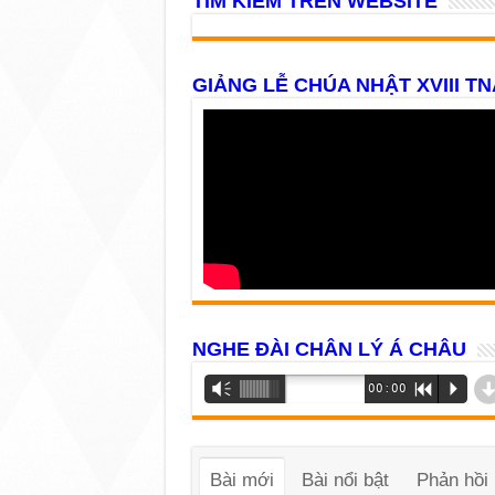
TÌM KIẾM TRÊN WEBSITE
GIẢNG LỄ CHÚA NHẬT XVIII TN
NGHE ĐÀI CHÂN LÝ Á CHÂU
Trình
Vm
00:00
R
P
phát
âm
thanh
Bài mới
Bài nổi bật
Phản hồi