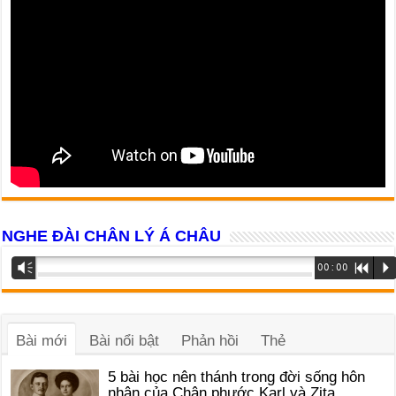
NGHE ĐÀI CHÂN LÝ Á CHÂU
Trình
Vm
00:00
R
P
phát
âm
thanh
Bài mới
Bài nổi bật
Phản hồi
Thẻ
5 bài học nên thánh trong đời sống hôn
nhân của Chân phước Karl và Zita