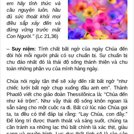
em hãy tỉnh thức và
cầu nguyện luôn, hầu
đủ sức thoát khỏi mọi
điều sắp xảy đến và
đứng vững trước mặt
Con Người.”
(Lc 21,36)
–
Suy niệm
: Tính chất bất ngờ của ngày Chúa đến
đòi hỏi mỗi người phải có sự chuẩn bị. Sự chuẩn bị
chu đáo nhất đó là thái độ sống thánh thiện và chu
toàn những phận vụ của mình hàng ngày.
Chúa nói ngày tận thế sẽ xảy đến rất bất ngờ “như
chiếc lưới bất ngờ chụp xuống đầu anh em”. Thánh
Phaolô viết cho giáo đoàn Thessilônica là: “Chúa đến
như kẻ trộm”. Như vậy thái độ sống khôn ngoan là
sẵn sàng cho một cuộc ra đi. Bất cứ lúc nào Chúa gọi
ta, ta đều có thể đáp lại rằng: “Lạy Chúa, con đây.”
Để lòng trí được thanh thoát và sáng suốt, chúng ta
cần tránh xa những lạc thú bất chính là xác thịt, giàu
sang và quyền bính. Lục dục thất tình sẽ là rào cản