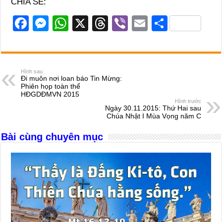
CHIA SẺ:
F
M
W
X
T
Vi
E
S
a
e
h
hr
b
m
h
c
ss
at
e
er
ail
ar
e
e
s
a
e
Hình sau
Đi muôn nơi loan báo Tin Mừng:
b
n
A
d
Phiên họp toàn thể
HĐGDĐMVN 2015
o
g
p
s
Hình trước
Ngày 30.11.2015: Thứ Hai sau
o
er
p
Chúa Nhật I Mùa Vọng năm C
k
Bài cùng chuyên mục