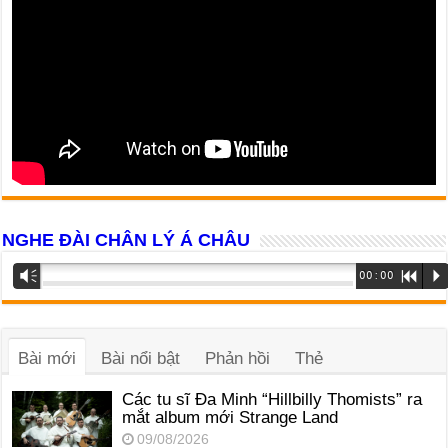
NGHE ĐÀI CHÂN LÝ Á CHÂU
Trình
Vm
00:00
R
P
phát
âm
thanh
Bài mới
Bài nổi bật
Phản hồi
Thẻ
Các tu sĩ Đa Minh “Hillbilly Thomists” ra
mắt album mới Strange Land
09/08/2026