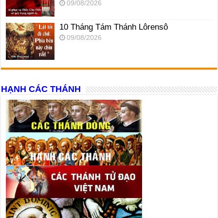
09/08/2026
10 Tháng Tám Thánh Lôrensô
09/08/2026
HẠNH CÁC THÁNH