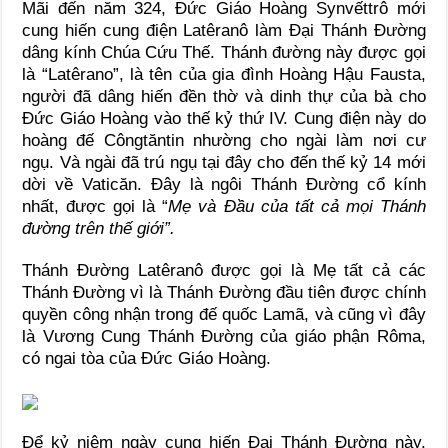
Mãi đến năm 324, Đức Giáo Hoàng Synvếttrô mới
cung hiến cung điện Latêranô làm Đại Thánh Đường
dâng kính Chúa Cứu Thế. Thánh đường này được gọi
là “Latêrano”, là tên của gia đình Hoàng Hậu Fausta,
người đã dâng hiến đền thờ và dinh thự của bà cho
Đức Giáo Hoàng vào thế kỷ thứ IV. Cung điện này do
hoàng đế Côngtăntin nhường cho ngài làm nơi cư
ngụ. Và ngài đã trú ngụ tại đây cho đến thế kỷ 14 mới
dời về Vaticăn. Đây là ngôi Thánh Đường cổ kính
nhất, được gọi là “
Mẹ và Đầu của tất cả mọi Thánh
đường trên thế giới”.
Thánh Đường Latêranô được gọi là Mẹ tất cả các
Thánh Đường vì là Thánh Đường đầu tiên được chính
quyền công nhận trong đế quốc Lamã, và cũng vì đây
là Vương Cung Thánh Đường của giáo phận Rôma,
có ngai tòa của Đức Giáo Hoàng.
Để kỷ niệm ngày cung hiến Đại Thánh Đường này,