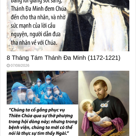
8 Tháng Tám Thánh Ða Minh (1172-1221)
07/08/2026