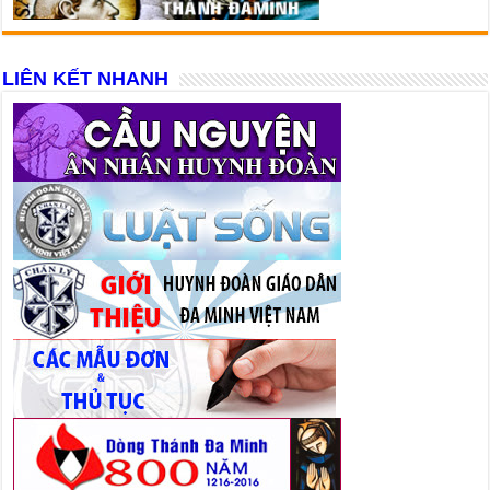
LIÊN KẾT NHANH