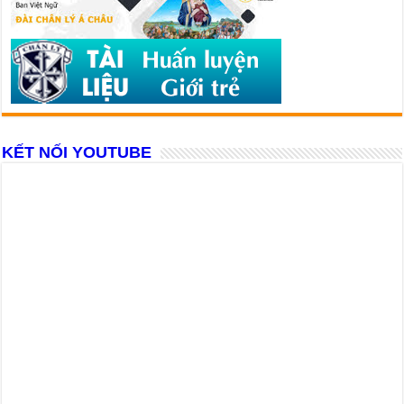
KẾT NỐI YOUTUBE