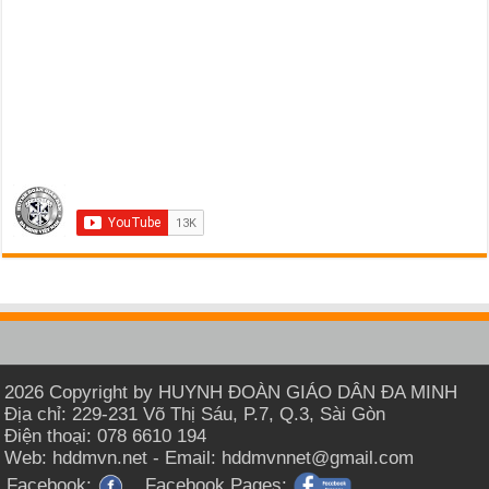
2026 Copyright by HUYNH ĐOÀN GIÁO DÂN ĐA MINH
Địa chỉ: 229-231 Võ Thị Sáu, P.7, Q.3, Sài Gòn
Điện thoại: 078 6610 194
Web: hddmvn.net - Email: hddmvnnet@gmail.com
Facebook:
Facebook Pages: