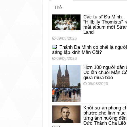
Thẻ
Các tu sĩ Đa Minh
“Hillbilly Thomists” r
mắt album mới Stra
Land
09/08/2026
Thánh Đa Minh có phải là ngườ
sáng lập kinh Mân Côi?
09/08/2026
Hơn 100 người đàn 
Úc lần chuỗi Mân Cô
giữa mưa bão
09/08/2026
Khởi sự án phong c
phước cho linh mục
từng ảnh hưởng đến
Đức Thánh Cha Lêô