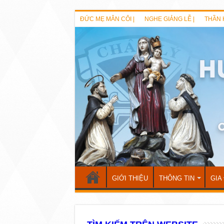
ĐỨC MẸ MÂN CÔI |
NGHE GIẢNG LỄ |
THẦN 
GIỚI THIỆU
THÔNG TIN
GIA