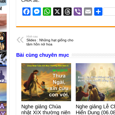
CHIA SẺ:
F
M
W
X
T
Vi
E
S
a
e
h
hr
b
m
h
c
ss
at
e
er
ail
ar
e
e
s
a
e
Hình sau
Slides : Những hạt giống cho
b
n
A
d
tâm hồn nở hoa
o
g
p
s
Bài cùng chuyên mục
o
er
p
k
Nghe giảng Lễ C
Nghe giảng Chúa
Hiển Dung (06.0
nhật XIX thường niên