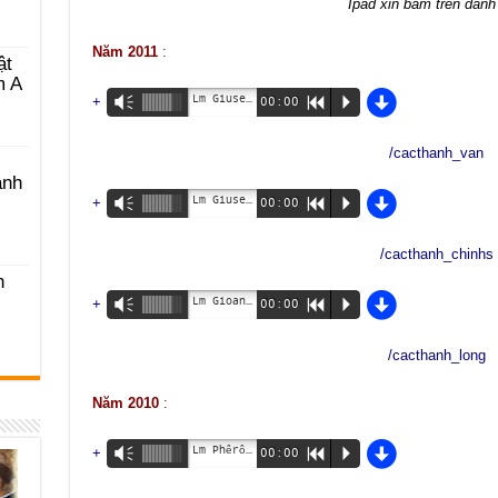
Ipad xin bấm trên danh
Năm 2011
:
ật
m A
d
Lm Giuse Phạm Quốc Văn
+
Vm
00:00
R
P
/cacthanh_van
ánh
d
Lm Giuse Đinh Trọng Chính
+
Vm
00:00
R
P
/cacthanh_chinhs
h
d
Lm Gioan B. Trần Anh Long
+
Vm
00:00
R
P
/cacthanh_long
Năm 2010
:
d
Lm Phêrô Đinh Quang Mạnh Hùng
+
Vm
00:00
R
P