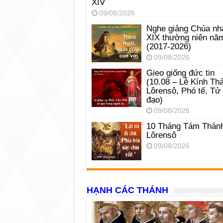
XIV
09/08/2026
Nghe giảng Chúa nh
XIX thường niên nă
(2017-2026)
09/08/2026
Gieo giống đức tin
(10.08 – Lễ Kính Th
Lôrensô, Phó tế, Tử
đạo)
09/08/2026
10 Tháng Tám Thán
Lôrensô
09/08/2026
HẠNH CÁC THÁNH