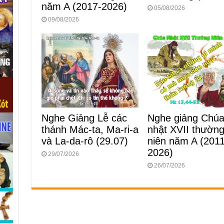
năm A (2017-2026)
05/08/2026
09/08/2026
Nghe Giảng Lễ các
Nghe giảng Chú
thánh Mác-ta, Ma-ri-a
nhật XVII thườn
và La-da-rô (29.07)
niên năm A (2011
2026)
29/07/2026
26/07/2026