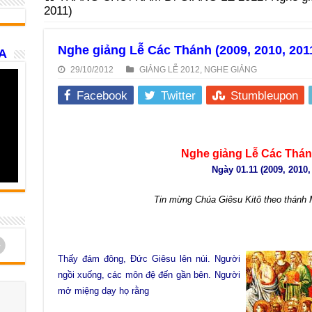
2011)
Nghe giảng Lễ Các Thánh (2009, 2010, 201
A
29/10/2012
GIẢNG LỄ 2012
,
NGHE GIẢNG
Facebook
Twitter
Stumbleupon
Nghe giảng Lễ Các Thá
Ngày 01.11 (2009, 2010,
Tin mừng Chúa Giêsu Kitô theo thánh M
d
Thấy đám đông, Đức Giêsu lên núi. Người
ngồi xuống, các môn đệ đến gần bên. Người
mở miệng dạy họ rằng