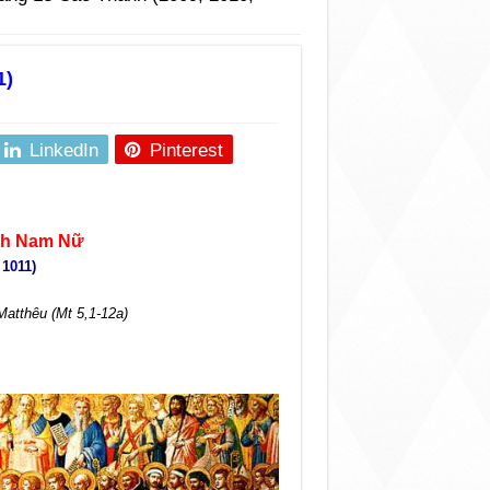
1)
LinkedIn
Pinterest
nh Nam Nữ
 1011)
atthêu (Mt 5,1-12a)