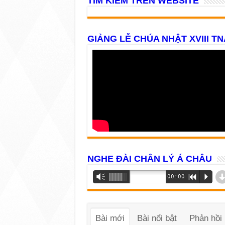
TÌM KIẾM TRÊN WEBSITE
GIẢNG LỄ CHÚA NHẬT XVIII TN
NGHE ĐÀI CHÂN LÝ Á CHÂU
Trình
Vm
00:00
R
P
phát
âm
thanh
Bài mới
Bài nổi bật
Phản hồi