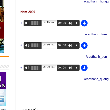
/cacthanh_hungq
Năm 2009
d
Lm Phanxicô Đào Trung Hiệu
+
Vm
00:00
R
P
/cacthanh_hieuj
d
Lm Đa Minh Trần Bình Tiên
+
Vm
00:00
R
P
/cacthanh_tien
d
Lm Đa Minh Nguyễn Trinh Quang
+
Vm
00:00
R
P
/cacthanh_quang