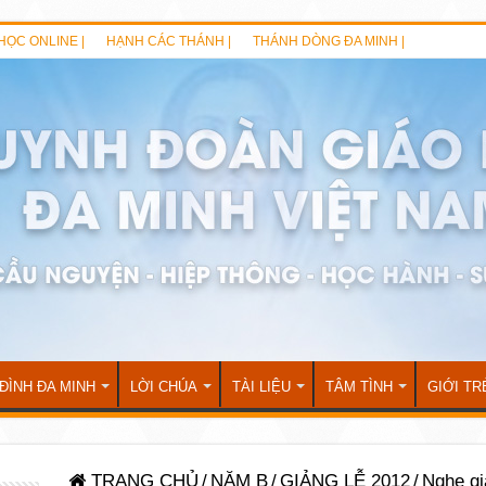
HỌC ONLINE |
HẠNH CÁC THÁNH |
THÁNH DÒNG ĐA MINH |
 ĐÌNH ĐA MINH
LỜI CHÚA
TÀI LIỆU
TÂM TÌNH
GIỚI TR
TRANG CHỦ
/
NĂM B
/
GIẢNG LỄ 2012
/
Nghe gi