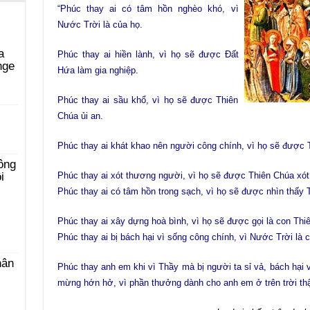
“Phúc thay ai có tâm hồn nghèo khó, vì
Nước Trời là của họ.
a
Phúc thay ai hiền lành, vì họ sẽ được Đất
nge
Hứa làm gia nghiệp.
Phúc thay ai sầu khổ, vì họ sẽ được Thiên
i
Chúa ủi an.
Phúc thay ai khát khao nên người công chính, vì họ sẽ được 
ông
Phúc thay ai xót thương người, vì họ sẽ được Thiên Chúa xót
i
Phúc thay ai có tâm hồn trong sạch, vì họ sẽ được nhìn thấy 
Phúc thay ai xây dựng hoà bình, vì họ sẽ được gọi là con Thi
Phúc thay ai bị bách hại vì sống công chính, vì Nước Trời là 
hân
Phúc thay anh em khi vì Thầy mà bị người ta sỉ vả, bách hại 
mừng hớn hở, vì phần thưởng dành cho anh em ở trên trời thật