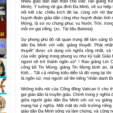
nhiều giáo dân dấn thân cho việc rao giảng K
Minh). Ý tưởng về gia đình Đa Minh, về sự hiệp
nối kết các chiều kích đó lại, cùng với nữ đa
huynh đoàn giáo dân cũng như huynh đoàn linh 
Mừng, là sứ vụ chung phục vụ Nước Trời, trong
mỗi ơn gọi riêng. (xc. Tài liệu Bolonia)
Sự phong phú đó rất quan trọng để làm sáng tỏ
dân Đa Minh với việc giảng thuyết. Phải nhấ
thuyết” được sử dụng với nghĩa rộng nhất, và 
của việc giảng trong phụng vụ như kỷ luật Giáo h
ngươi sẽ trở thành ngôn sứ” ! Rao giảng Lời 
công bố Tin Mừng, giảng Tin Mừng bình an, l
Kitô… Tất cả những kiểu diễn tả đó vọng lại lờ
là ngôn sứ, mọi người sẽ lên tiếng “nhân danh 
Những kiểu nói của Công đồng Vatican II cho t
gọi giáo dân là truyền giáo. Chính trong ý nghĩa
giữa người giáo dân Đa Minh với sứ vụ giảng
mang hai ý nghĩa. Một mặt do môi trường riêng
giáo dân Đa Minh sống và làm chứng, và cũng n