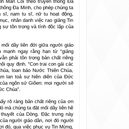
inh Mân Côi theo truyền thống Đa
 thông Đa Minh, cho phép chúng ta
n sĩ, nam tu sĩ, nữ tu hoạt động,
mục, nhân danh việc rao giảng Tin
 sự tôn trọng và tính độc lập của
 mối dây liên đới giữa người giáo
n mạnh ngay rằng hạn từ “giảng
vẫn phải tôn trọng bản chất riêng
ội quy định. “Con trai con gái các
Chúa, loan báo Nước Thiên Chúa,
àm lan toả sự hiện diện của Đức
i của ngôn sứ Giôen: mọi người sẽ
Đức Chúa”.
hấy rõ ràng bản chất riêng của ơn
 đó mà chúng ta đặt mối dây liên hệ
 thuyết của Dòng. Đặc trưng này
 của người giáo dân, nơi đó người
ơi đó, qua việc phục vụ Tin Mừng,