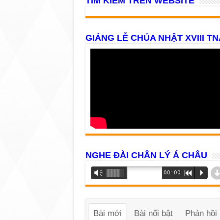
TÌM KIẾM TRÊN WEBSITE
GIẢNG LỄ CHÚA NHẬT XVIII TN
NGHE ĐÀI CHÂN LÝ Á CHÂU
Trình
Vm
00:00
R
P
phát
âm
thanh
Bài mới
Bài nổi bật
Phản hồi