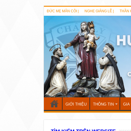
ĐỨC MẸ MÂN CÔI |
NGHE GIẢNG LỄ |
THẦN 
GIỚI THIỆU
THÔNG TIN
GIA