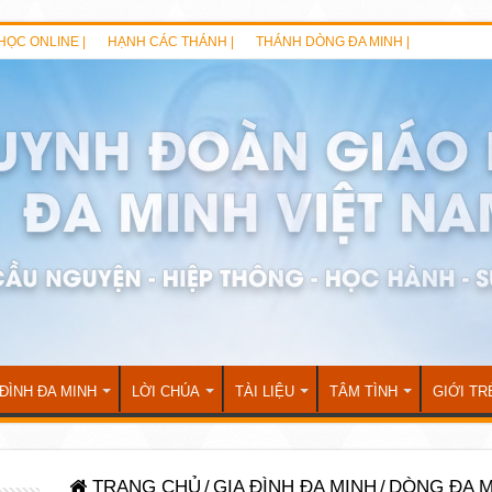
HỌC ONLINE |
HẠNH CÁC THÁNH |
THÁNH DÒNG ĐA MINH |
 ĐÌNH ĐA MINH
LỜI CHÚA
TÀI LIỆU
TÂM TÌNH
GIỚI TR
TRANG CHỦ
/
GIA ĐÌNH ĐA MINH
/
DÒNG ĐA M