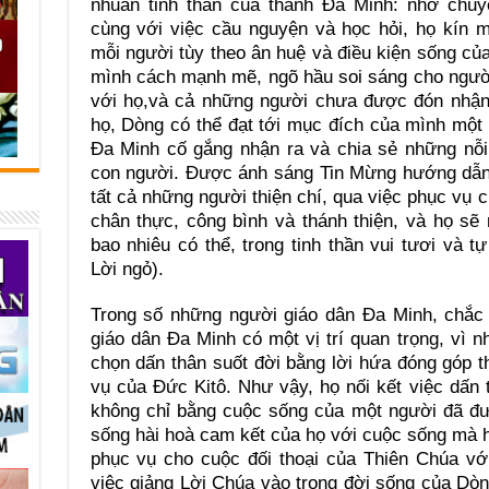
nhuần tinh thần của thánh Đa Minh: nhờ chu
cùng với việc cầu nguyện và học hỏi, họ kín 
mỗi người tùy theo ân huệ và điều kiện sống củ
mình cách mạnh mẽ, ngõ hầu soi sáng cho người
với họ,và cả những người chưa được đón nhận 
họ, Dòng có thể đạt tới mục đích của mình một
Đa Minh cố gắng nhận ra và chia sẻ những nỗi
con người. Được ánh sáng Tin Mừng hướng dẫn t
tất cả những người thiện chí, qua việc phục vụ c
chân thực, công bình và thánh thiện, và họ sẽ 
bao nhiêu có thể, trong tinh thần vui tươi và t
Lời ngỏ).
Trong số những người giáo dân Đa Minh, chắc
giáo dân Đa Minh có một vị trí quan trọng, vì n
chọn dấn thân suốt đời bằng lời hứa đóng góp t
vụ của Đức Kitô. Như vậy, họ nối kết việc dấn
không chỉ bằng cuộc sống của một người đã đư
sống hài hoà cam kết của họ với cuộc sống mà họ
phục vụ cho cuộc đối thoại của Thiên Chúa với
việc giảng Lời Chúa vào trong đời sống của Dòn