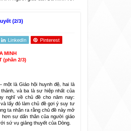
yết (2/3)
LinkedIn
Pinterest
A MINH
(phần 2/3)
 một là Giáo hội huynh đệ, hai là
thánh, và ba là sự hiệp nhất của
uy nghĩ về chủ đề cho năm nay:
 và lấy đó làm chủ đề gợi ý suy tư
úng ta nhận ra rằng chủ đề này mở
rõ hơn sự dấn thân của người giáo
với sứ vụ giảng thuyết của Dòng.