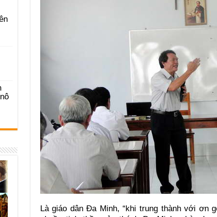
ên
n
-nô
Là giáo dân Đa Minh, “khi trung thành với ơn 