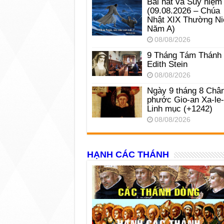
Bài hát và Suy niệm
(09.08.2026 – Chúa
Nhật XIX Thường Ni
Năm A)
08/08/2026
9 Tháng Tám Thánh
Edith Stein
08/08/2026
Ngày 9 tháng 8 Châ
phước Gio-an Xa-le
Linh mục (+1242)
08/08/2026
HẠNH CÁC THÁNH