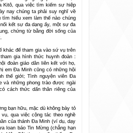
a Kitô, qua việc tìm kiếm sự hiệp
gày nay chúng ta phải suy nghĩ về
 tìm hiểu xem làm thế nào chúng
 nối kết sự đa dạng ấy, một sự đa
ung, chứng từ bằng đời sống của
.
ế khác để tham gia vào sứ vụ trên
tham gia hình thức huynh đoàn :
i đoàn giáo dân liên kết với họ,
chị em Đa Minh cũng có những hội
h thế giới; Tình nguyện viên Đa
e và những phong trào được ngài
 có cách thức dấn thân riêng của
hững bạn hữu, mặc dù không bày tỏ
 vụ, qua việc cộng tác theo nghề
thần của thánh Đa Minh (ví dụ, dạy
lựa loan báo Tin Mừng (chẳng hạn