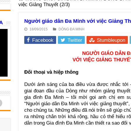
việc Giảng Thuyết (2/3)
Người giáo dân Đa Minh với việc Giảng Thu
A
18/09/2015
DÒNG ĐA MINH
Facebook
Twitter
Stumbleupon
NGƯỜI GIÁO DÂN Đ
VỚI VIỆC GIẢNG THUYẾT 
Đối thoại và hiệp thông
Dưới ánh sáng của ba điều vừa được nhắc tới –
giai đoạn đầu của Dòng như nhóm giảng thuyết 
gia đình Đa Minh – tôi mời gọi anh chị em s
d
“Người giáo dân Đa Minh với việc giảng thuyết”,
cho chúng ta. Những điều đã nói trên sẽ giúp ch
ra những chân trời khá rộng, hầu có thể hiểu 
dân trong Gia đình Đa Minh cần thiết ra sao đối 