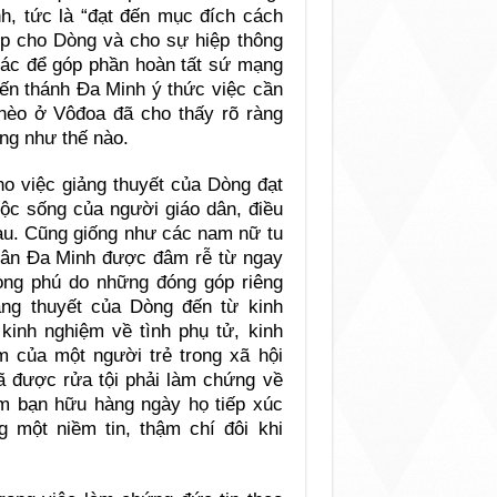
, tức là “đạt đến mục đích cách
óp cho Dòng và cho sự hiệp thông
hác để góp phần hoàn tất sứ mạng
iến thánh Đa Minh ý thức việc cần
ghèo ở Vôđoa đã cho thấy rõ ràng
ng như thế nào.
ho việc giảng thuyết của Dòng đạt
ộc sống của người giáo dân, điều
au. Cũng giống như các nam nữ tu
 dân Đa Minh được đâm rễ từ ngay
ong phú do những đóng góp riêng
ảng thuyết của Dòng đến từ kinh
kinh nghiệm về tình phụ tử, kinh
m của một người trẻ trong xã hội
ã được rửa tội phải làm chứng về
óm bạn hữu hàng ngày họ tiếp xúc
 một niềm tin, thậm chí đôi khi