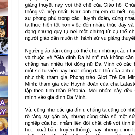
giảng thuyết này với thể chế của Giáo hội Chú
thông và hiệp nhất. Như anh chị em đã biết, n
sự phong phú trong các Huynh đoàn, cùng nhau
ta thực hiện tốt hơn việc đón nhận, thúc đẩy và
dạng nhưng quy tụ nơi một chứng từ cụ thể ch
người giáo dân muốn thi hành sứ vụ giảng thuyết
Người giáo dân cũng có thể chọn những cách th
và thuộc về “Gia đình Đa Minh” mà không cần 
chẳng hạn nhiều Hội dòng nữ Đa Minh có các hộ
một số tu viện hay hoạt động đặc thù của anh 
như thế; tham gia Phong trào Giới Trẻ Đa Min
Minh; tham gia các Huynh đoàn của cha Latast
lập theo tinh thần Bêtania. Mỗi nhóm này đều
mình vào gia đình Đa Minh.
Và, cũng như các gia đình, chúng ta cũng có n
rõ ràng sự gắn bó, nhưng cùng chia sẻ một sứ
nghiệp của họ, nhằm liên đới chặt chẽ với tinh 
học, xuất bản, truyền thông), hay những chọn 