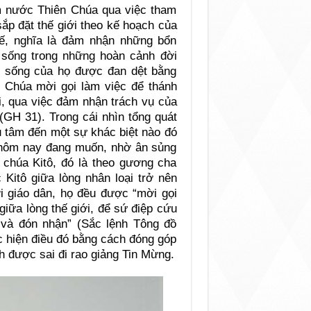
ếm nước Thiên Chúa qua việc tham
ắp đặt thế giới theo kế hoạch của
hế, nghĩa là đảm nhận những bổn
 sống trong những hoàn cảnh đời
ộc sống của họ được đan dệt bằng
n Chúa mời gọi làm việc để thánh
i, qua việc đảm nhận trách vụ của
(GH 31). Trong cái nhìn tổng quát
ưu tâm đến một sự khác biệt nào đó
hôm nay đang muốn, nhờ ân sủng
 chúa Kitô, đó là theo gương cha
Kitô giữa lòng nhân loại trở nên
i giáo dân, họ đều được “mời gọi
giữa lòng thế giới, để sứ điệp cứu
và đón nhận” (Sắc lệnh Tông đồ
c hiện điều đó bằng cách đóng góp
nh được sai đi rao giảng Tin Mừng.