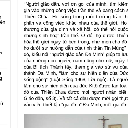
“Người giáo dân, với ơn gọi của mình, tìm ki
gia vào những công việc trần thế và bằng cách s
Thiên Chúa. Họ sống trong môi trường trần t
n
yên
phận và công việc khác nhau của thế giới. Họ
thường của gia đình và xã hội, có thể nói cu
những sinh hoạt trần thế. Ở đó, họ được Thiê
hóa thế giới ngay từ bên trong, như men cho đờ
họ dưới sự hướng dẫn của tinh thần Tin Mừng” 
ớc
đó, kiểu nói “người giáo dân Đa Minh” giúp ta l
của những con người, nam cũng như nữ, ngày 
của Bí tích Thánh tẩy, tham gia vào sứ vụ của
n
thánh Đa Minh, “làm cho sự hiện diện của Đức 
g
sống động” (Luật Sống 1968, Lời ngỏ). Là ngườ
làm cho sự hiện diện của đức Kitô được lan toả 
độ của Thiên Chúa được mọi người nhận biết 
Giáo dân, số 3). Và tất cả đều được mời gọi thự
Từ
vào việc thiết lập “gia đình” Đa Minh, một gia đì