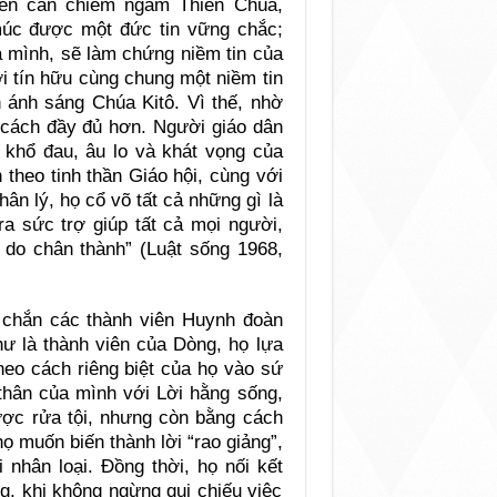
yên cần chiêm ngắm Thiên Chúa,
múc được một đức tin vững chắc;
a mình, sẽ làm chứng niềm tin của
 tín hữu cùng chung một niềm tin
ánh sáng Chúa Kitô. Vì thế, nhờ
 cách đầy đủ hơn. Người giáo dân
 khổ đau, âu lo và khát vọng của
heo tinh thần Giáo hội, cùng với
hân lý, họ cổ võ tất cả những gì là
ra sức trợ giúp tất cả mọi người,
ự do chân thành” (Luật sống 1968,
 chắn các thành viên Huynh đoàn
hư là thành viên của Dòng, họ lựa
heo cách riêng biệt của họ vào sứ
 thân của mình với Lời hằng sống,
ợc rửa tội, nhưng còn bằng cách
 muốn biến thành lời “rao giảng”,
 nhân loại. Đồng thời, họ nối kết
g, khi không ngừng qui chiếu việc