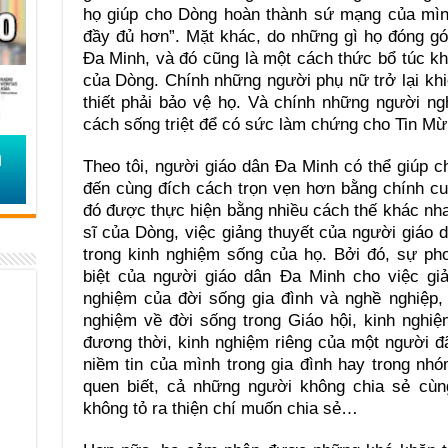
họ giúp cho Dòng hoàn thành sứ mạng của mình
đầy đủ hơn”. Mặt khác, do những gì họ đóng g
Đa Minh, và đó cũng là một cách thức bổ túc k
của Dòng. Chính những người phụ nữ trở lại kh
thiết phải bảo vệ họ. Và chính những người n
cách sống triệt để có sức làm chứng cho Tin Mừ
Theo tôi, người giáo dân Đa Minh có thể giúp c
đến cùng đích cách trọn vẹn hơn bằng chính cu
đó được thực hiện bằng nhiều cách thế khác nh
sĩ của Dòng, việc giảng thuyết của người giáo
trong kinh nghiệm sống của họ. Bởi đó, sự ph
biệt của người giáo dân Đa Minh cho việc gi
nghiệm của đời sống gia đình và nghề nghiệp, 
nghiệm về đời sống trong Giáo hội, kinh nghiệ
đương thời, kinh nghiệm riêng của một người đ
niềm tin của mình trong gia đình hay trong nh
quen biết, cả những người không chia sẻ cùng
không tỏ ra thiện chí muốn chia sẻ…