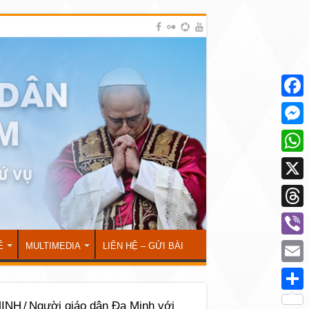
Face
Mess
What
X
Thre
Viber
Ẻ
MULTIMEDIA
LIÊN HỆ – GỬI BÀI
Emai
Shar
INH
/
Người giáo dân Đa Minh với