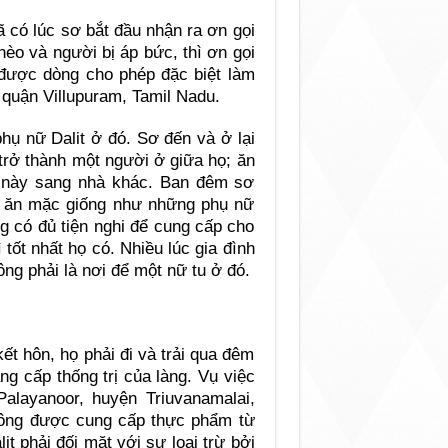
 có lúc sơ bắt đầu nhận ra ơn gọi
hèo và người bị áp bức, thì ơn gọi
ơ được dòng cho phép đặc biệt làm
 quận Villupuram, Tamil Nadu.
phụ nữ Dalit ở đó. Sơ đến và ở lại
 trở thành một người ở giữa họ; ăn
à này sang nhà khác. Ban đêm sơ
Sơ ăn mặc giống như những phụ nữ
g có đủ tiện nghi để cung cấp cho
tốt nhất họ có. Nhiều lúc gia đình
ng phải là nơi để một nữ tu ở đó.
t hôn, họ phải đi và trải qua đêm
ng cấp thống trị của làng. Vụ việc
 Palayanoor, huyện Triuvanamalai,
không được cung cấp thực phẩm từ
t phải đối mặt với sự loại trừ bởi