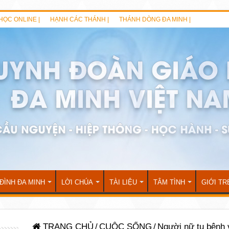
HỌC ONLINE |
HẠNH CÁC THÁNH |
THÁNH DÒNG ĐA MINH |
 ĐÌNH ĐA MINH
LỜI CHÚA
TÀI LIỆU
TÂM TÌNH
GIỚI TR
TRANG CHỦ
/
CUỘC SỐNG
/
Người nữ tu bênh 