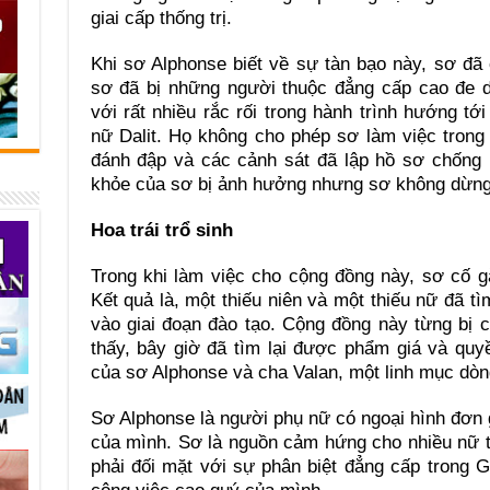
giai cấp thống trị.
Khi sơ Alphonse biết về sự tàn bạo này, sơ đã
sơ đã bị những người thuộc đẳng cấp cao đe d
với rất nhiều rắc rối trong hành trình hướng t
nữ Dalit. Họ không cho phép sơ làm việc trong
đánh đập và các cảnh sát đã lập hồ sơ chống l
khỏe của sơ bị ảnh hưởng nhưng sơ không dừng
Hoa trái trổ sinh
Trong khi làm việc cho cộng đồng này, sơ cố 
Kết quả là, một thiếu niên và một thiếu nữ đã t
vào giai đoạn đào tạo. Cộng đồng này từng bị 
thấy, bây giờ đã tìm lại được phẩm giá và qu
của sơ Alphonse và cha Valan, một linh mục dòn
Sơ Alphonse là người phụ nữ có ngoại hình đơn
của mình. Sơ là nguồn cảm hứng cho nhiều nữ t
phải đối mặt với sự phân biệt đẳng cấp trong Gi