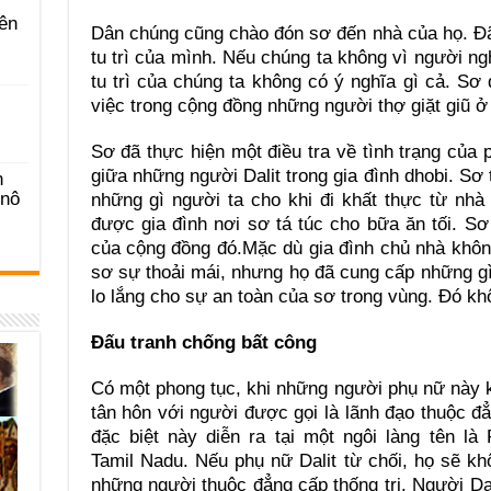
ên
Dân chúng cũng chào đón sơ đến nhà của họ. Đã
tu trì của mình. Nếu chúng ta không vì người ng
tu trì của chúng ta không có ý nghĩa gì cả. S
việc trong cộng đồng những người thợ giặt giũ ở
Sơ đã thực hiện một điều tra về tình trạng của 
giữa những người Dalit trong gia đình dhobi. Sơ
n
-nô
những gì người ta cho khi đi khất thực từ nh
được gia đình nơi sơ tá túc cho bữa ăn tối. 
của cộng đồng đó.Mặc dù gia đình chủ nhà khôn
sơ sự thoải mái, nhưng họ đã cung cấp những gì 
lo lắng cho sự an toàn của sơ trong vùng. Đó khô
Đấu tranh chống bất công
Có một phong tục, khi những người phụ nữ này kế
tân hôn với người được gọi là lãnh đạo thuộc đẳ
đặc biệt này diễn ra tại một ngôi làng tên là
Tamil Nadu. Nếu phụ nữ Dalit từ chối, họ sẽ 
những người thuộc đẳng cấp thống trị. Người Dali