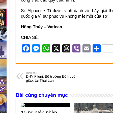
công việc cao quý của mình.
Sr. Alphonse đã được vinh danh với bảy giải t
quốc gia vì sự phục vụ không mệt mỏi của sơ.
Hồng Thủy – Vatican
CHIA SẺ:
F
M
W
X
T
Vi
E
S
a
e
h
hr
b
m
h
c
ss
at
e
er
ail
ar
e
e
s
a
e
Hình sau
ĐHY Filoni, Bộ trưởng Bộ truyền
b
n
A
d
giáo, tại Thái Lan
o
g
p
s
Bài cùng chuyên mục
o
er
p
k
10 nguyên nhân