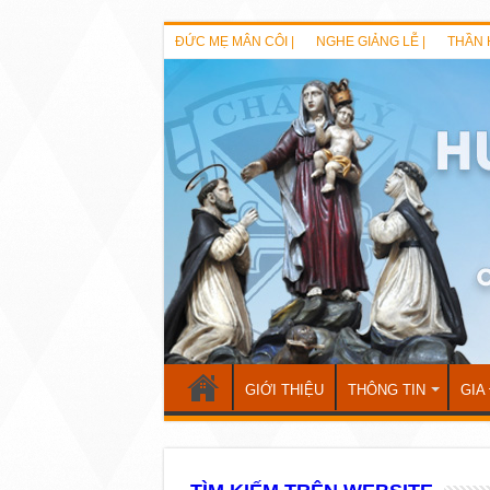
ĐỨC MẸ MÂN CÔI |
NGHE GIẢNG LỄ |
THẦN 
GIỚI THIỆU
THÔNG TIN
GIA