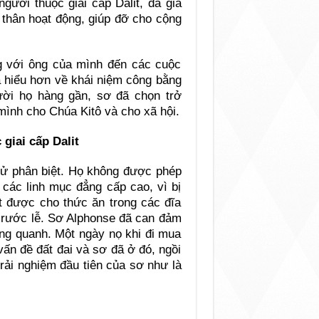
gười thuộc giai cấp Dalit, đã gia
thân hoạt động, giúp đỡ cho cộng
ng với ông của mình đến các cuộc
đã hiểu hơn về khái niệm công bằng
ười họ hàng gần, sơ đã chọn trở
mình cho Chúa Kitô và cho xã hội.
giai cấp Dalit
 xử phân biệt. Họ không được phép
các linh mục đẳng cấp cao, vì bị
t được cho thức ăn trong các đĩa
ã rước lễ. Sơ Alphonse đã can đảm
ung quanh. Một ngày nọ khi đi mua
vấn đề đất đai và sơ đã ở đó, ngồi
trải nghiệm đầu tiên của sơ như là