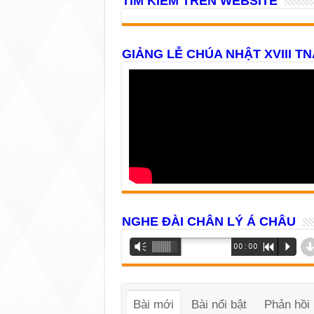
TÌM KIẾM TRÊN WEBSITE
GIẢNG LỄ CHÚA NHẬT XVIII TN
NGHE ĐÀI CHÂN LÝ Á CHÂU
Trình
Vm
00:00
R
P
phát
âm
thanh
Bài mới
Bài nổi bật
Phản hồi