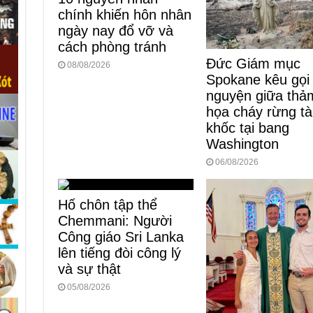
chính khiến hôn nhân
ngày nay đổ vỡ và
cách phòng tránh
Đức Giám mục
08/08/2026
Spokane kêu gọi
nguyện giữa thả
họa cháy rừng t
khốc tại bang
Washington
06/08/2026
Hố chôn tập thể
Chemmani: Người
Công giáo Sri Lanka
lên tiếng đòi công lý
và sự thật
05/08/2026