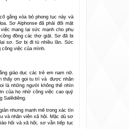
 cố gắng xóa bỏ phong tục này và
ọa. Sơ Alphonse đã phải đối mặt
ới việc mang lại sức mạnh cho phụ
 cộng đồng các thợ giặt. Sơ đã bị
ại sơ. Sơ bị đi tù nhiều lần. Sức
 công việc của mình.
gắng giáo dục các trẻ em nam nữ.
ìm thấy ơn gọi tu trì và được nhận
coi là những người không thể nhìn
yền của họ nhờ công việc cao quý
g Salêdiêng.
 giản nhưng mạnh mẽ trong xác tín
u và nhân viên xã hội. Mặc dù sơ
áo hội và xã hội, sơ vẫn tiếp tục