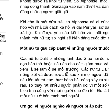
không được ra khỏi tu viện. Sơ Alphonse, một n
nhập dòng thánh Gonzaga vào năm 1974 và dấn 
đồng những người giặt giũ.
n
yên
Khi còn là một đứa trẻ, sơ Alphonse đã đi cù
họp với nhà cải cách xã hội vĩ đại Periyar; sơ 
xã hội. Khi được yêu cầu kết hôn với một ng
ống
thành một nữ tu; sơ nghĩ sẽ hiến dâng cuộc đời 
Zita
Một nữ tu giai cấp Dalit vì những người thuộc 
nh
Các nữ tu Dalit bị những lãnh đạo Giáo hội đối
dọn bàn thờ hoặc nấu ăn cho các giám mục và 
xem là sẽ làm ô uế môi trường. Các nữ tu Dali
riêng biệt và được rước lễ sau khi mọi người đ
nêu lên tất cả các thực hành bất công xảy ra x
Từ
rau, sơ thấy rất nhiều người phản đối vì một số 
biểu tình cùng với mọi người cho đến tối. Đó là 
một nữ tu ở bên cạnh mọi người.
Ơn gọi vì người nghèo và người bị áp bức