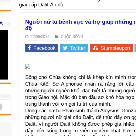
giai cấp Dalit Ấn độ
Người nữ tu bênh vực và trợ giúp những n
A
độ
22/05/2019
CUỘC SỐNG
Facebook
Twitter
Stumbleupon
Sống cho Chúa không chỉ là khép kín mình tro
Chúa Kitô. Sơ Alphonse nhận ra rằng lời cầu
những người nghèo khổ, đặc biệt là những người 
trong Giáo hội. Mặc dù ban đầu sơ khó hòa hợp v
trung thành với ơn gọi tu trì của mình.
d
Dòng các nữ tu Phan sinh thánh Aloysius Gonza
những người nữ giai cấp Dalit, để thúc đẩy ơn g
Dalit, vì người Dalit không được phép gia nhậ
đây, đời sống trong tu viện nghiêm nhặt hơn 