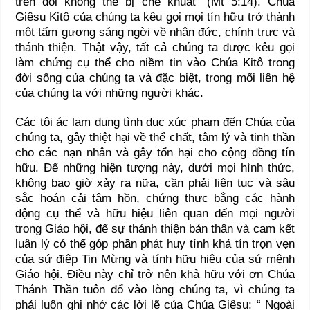
trên đồi không thể bị che khuất” (Mt 5:14). Chúa
Giêsu Kitô của chúng ta kêu gọi mọi tín hữu trở thành
một tấm gương sáng ngời về nhân đức, chính trực và
thánh thiện. Thật vậy, tất cả chúng ta được kêu gọi
làm chứng cụ thể cho niềm tin vào Chúa Kitô trong
đời sống của chúng ta và đặc biệt, trong mối liên hệ
của chúng ta với những người khác.
Các tội ác lạm dụng tình dục xúc phạm đến Chúa của
chúng ta, gây thiệt hại về thể chất, tâm lý và tinh thần
cho các nạn nhân và gây tổn hại cho cộng đồng tín
hữu. Để những hiện tượng này, dưới mọi hình thức,
không bao giờ xảy ra nữa, cần phải liên tục và sâu
sắc hoán cải tâm hồn, chứng thực bằng các hành
động cụ thể và hữu hiệu liên quan đến mọi người
trong Giáo hội, để sự thánh thiện bản thân và cam kết
luân lý có thể góp phần phát huy tính khả tín trọn vẹn
của sứ điệp Tin Mừng và tính hữu hiệu của sứ mệnh
Giáo hội. Điều này chỉ trở nên khả hữu với ơn Chúa
Thánh Thần tuôn đổ vào lòng chúng ta, vì chúng ta
phải luôn ghi nhớ các lời lẽ của Chúa Giêsu: “ Ngoài