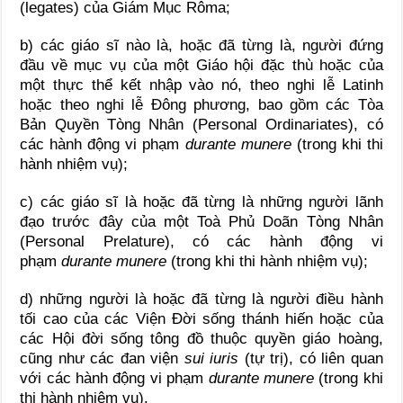
(legates) của Giám Mục Rôma;
b) các giáo sĩ nào là, hoặc đã từng là, người đứng
đầu về mục vụ của một Giáo hội đặc thù hoặc của
một thực thể kết nhập vào nó, theo nghi lễ Latinh
hoặc theo nghi lễ Đông phương, bao gồm các Tòa
Bản Quyền Tòng Nhân (Personal Ordinariates), có
các hành động vi phạm
durante munere
(trong khi thi
hành nhiệm vụ);
c) các giáo sĩ là hoặc đã từng là những người lãnh
đạo trước đây của một Toà Phủ Doãn Tòng Nhân
(Personal Prelature), có các hành động vi
phạm
durante munere
(trong khi thi hành nhiệm vụ);
d) những người là hoặc đã từng là người điều hành
tối cao của các Viện Đời sống thánh hiến hoặc của
các Hội đời sống tông đồ thuộc quyền giáo hoàng,
cũng như các đan viện
sui iuris
(tự trị), có liên quan
với các hành động vi phạm
durante munere
(trong khi
thi hành nhiệm vụ).