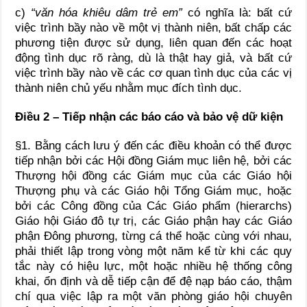
c)
“văn hóa khiêu dâm trẻ em”
có nghĩa là: bất cứ
việc trình bầy nào về một vị thành niên, bất chấp các
phương tiện được sử dụng, liên quan đến các hoạt
động tình dục rõ ràng, dù là thật hay giả, và bất cứ
việc trình bầy nào về các cơ quan tình dục của các vị
thành niên chủ yếu nhằm mục đích tình dục.
Điều 2 – Tiếp nhận các báo cáo và bảo vệ dữ kiện
§1. Bằng cách lưu ý đến các điều khoản có thể được
tiếp nhận bởi các Hội đồng Giám mục liên hệ, bởi các
Thượng hội đồng các Giám mục của các Giáo hội
Thượng phụ và các Giáo hội Tổng Giám mục, hoặc
bởi các Công đồng của Các Giáo phẩm (hierarchs)
Giáo hội Giáo đô tự trị, các Giáo phận hay các Giáo
phận Đông phương, từng cá thể hoặc cùng với nhau,
phải thiết lập trong vòng một năm kể từ khi các quy
tắc này có hiệu lực, một hoặc nhiều hệ thống công
khai, ổn định và dễ tiếp cận để đệ nạp báo cáo, thậm
chí qua việc lập ra một văn phòng giáo hội chuyên