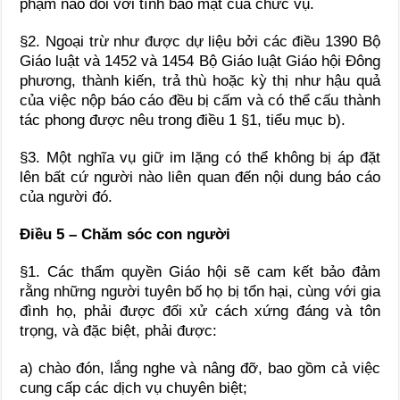
phạm nào đối với tính bảo mật của chức vụ.
§2. Ngoại trừ như được dự liệu bởi các điều 1390 Bộ
Giáo luật và 1452 và 1454 Bộ Giáo luật Giáo hội Đông
phương, thành kiến, trả thù hoặc kỳ thị như hậu quả
của việc nộp báo cáo đều bị cấm và có thể cấu thành
tác phong được nêu trong điều 1 §1, tiểu mục b).
§3. Một nghĩa vụ giữ im lặng có thể không bị áp đặt
lên bất cứ người nào liên quan đến nội dung báo cáo
của người đó.
Điều 5 – Chăm sóc con người
§1. Các thẩm quyền Giáo hội sẽ cam kết bảo đảm
rằng những người tuyên bố họ bị tổn hại, cùng với gia
đình họ, phải được đối xử cách xứng đáng và tôn
trọng, và đặc biệt, phải được:
a) chào đón, lắng nghe và nâng đỡ, bao gồm cả việc
cung cấp các dịch vụ chuyên biệt;