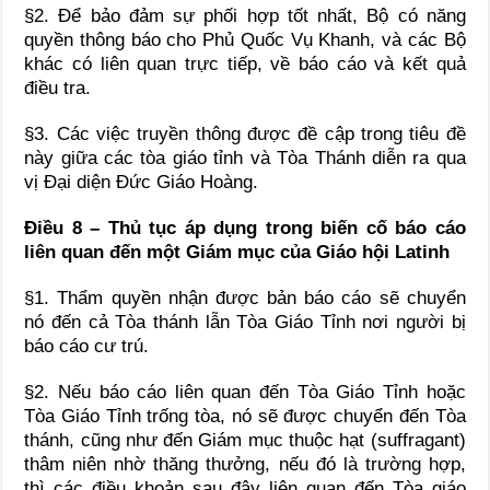
§2. Để bảo đảm sự phối hợp tốt nhất, Bộ có năng
quyền thông báo cho Phủ Quốc Vụ Khanh, và các Bộ
khác có liên quan trực tiếp, về báo cáo và kết quả
điều tra.
§3. Các việc truyền thông được đề cập trong tiêu đề
này giữa các tòa giáo tỉnh và Tòa Thánh diễn ra qua
vị Đại diện Đức Giáo Hoàng.
Điều 8 – Thủ tục áp dụng trong biến cố báo cáo
liên quan đến một Giám mục của Giáo hội Latinh
§1. Thẩm quyền nhận được bản báo cáo sẽ chuyển
nó đến cả Tòa thánh lẫn Tòa Giáo Tỉnh nơi người bị
báo cáo cư trú.
§2. Nếu báo cáo liên quan đến Tòa Giáo Tỉnh hoặc
Tòa Giáo Tỉnh trống tòa, nó sẽ được chuyển đến Tòa
thánh, cũng như đến Giám mục thuộc hạt (suffragant)
thâm niên nhờ thăng thưởng, nếu đó là trường hợp,
thì các điều khoản sau đây liên quan đến Tòa giáo