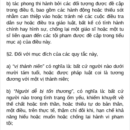
b) tác phong thi hành bởi các đối tượng được đề cập
trong điều 6, bao gồm các hành động hoặc thiếu sót
nhằm can thiệp vào hoặc tránh né các cuộc điều tra
dân sự hoặc điều tra giáo luật, bất kể có tính hành
chính hay hình sự, chống lại một giáo sĩ hoặc một tu
sĩ liên quan đến các tội phạm được đề cập trong tiểu
mục a) của điều này.
§2. Đối với mục đích của các quy tắc này,
a)
“vị thành niên”
có nghĩa là: bất cứ người nào dưới
mười tám tuổi, hoặc được pháp luật coi là tương
đương với một vị thành niên;
b)
“Người dễ bị tổn thương”
, có nghĩa là: bất cứ
người nào trong tình trạng ốm yếu, khiếm khuyết về
thể chất hoặc tinh thần, hoặc thiếu tự do bản thân,
một điều, trên thực tế, thậm chí đôi khi, hạn chế khả
năng hiểu hoặc muốn hoặc chống lại hành vi phạm
tội;