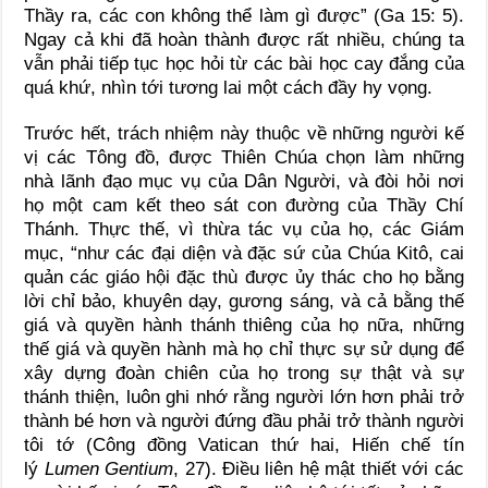
Thầy ra, các con không thể làm gì được” (Ga 15: 5).
Ngay cả khi đã hoàn thành được rất nhiều, chúng ta
vẫn phải tiếp tục học hỏi từ các bài học cay đắng của
quá khứ, nhìn tới tương lai một cách đầy hy vọng.
Trước hết, trách nhiệm này thuộc về những người kế
vị các Tông đồ, được Thiên Chúa chọn làm những
nhà lãnh đạo mục vụ của Dân Người, và đòi hỏi nơi
họ một cam kết theo sát con đường của Thầy Chí
Thánh. Thực thế, vì thừa tác vụ của họ, các Giám
mục, “như các đại diện và đặc sứ của Chúa Kitô, cai
quản các giáo hội đặc thù được ủy thác cho họ bằng
lời chỉ bảo, khuyên dạy, gương sáng, và cả bằng thế
giá và quyền hành thánh thiêng của họ nữa, những
thế giá và quyền hành mà họ chỉ thực sự sử dụng để
xây dựng đoàn chiên của họ trong sự thật và sự
thánh thiện, luôn ghi nhớ rằng người lớn hơn phải trở
thành bé hơn và người đứng đầu phải trở thành người
tôi tớ (Công đồng Vatican thứ hai, Hiến chế tín
lý
Lumen Gentium
, 27). Điều liên hệ mật thiết với các