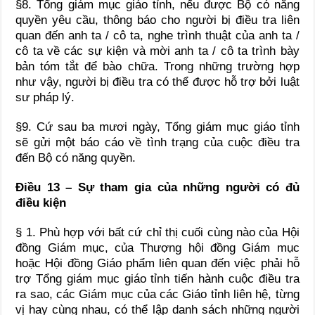
§8. Tổng giám mục giáo tỉnh, nếu được Bộ có năng
quyền yêu cầu, thông báo cho người bị điều tra liên
quan đến anh ta / cô ta, nghe trình thuật của anh ta /
cô ta về các sự kiện và mời anh ta / cô ta trình bày
bản tóm tắt để bào chữa. Trong những trường hợp
như vậy, người bị điều tra có thể được hỗ trợ bởi luật
sư pháp lý.
§9. Cứ sau ba mươi ngày, Tổng giám mục giáo tỉnh
sẽ gửi một báo cáo về tình trạng của cuộc điều tra
đến Bộ có năng quyền.
Điều 13 – Sự tham gia của những người có đủ
điều kiện
§ 1. Phù hợp với bất cứ chỉ thị cuối cùng nào của Hội
đồng Giám mục, của Thượng hội đồng Giám mục
hoặc Hội đồng Giáo phẩm liên quan đến việc phải hỗ
trợ Tổng giám mục giáo tỉnh tiến hành cuộc điều tra
ra sao, các Giám mục của các Giáo tỉnh liên hệ, từng
vị hay cùng nhau, có thể lập danh sách những người