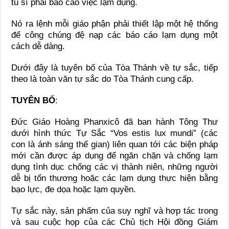
tu sĩ phải báo cáo việc lạm dụng.
Nó ra lệnh mỗi giáo phận phải thiết lập một hệ thống
để công chúng đệ nạp các báo cáo lạm dụng một
cách dễ dàng.
Dưới đây là tuyên bố của Tòa Thánh về tự sắc, tiếp
theo là toàn văn tự sắc do Tòa Thánh cung cấp.
TUYÊN BỐ
:
Đức Giáo Hoàng Phanxicô đã ban hành Tông Thư
dưới hình thức Tự Sắc “Vos estis lux mundi” (các
con là ánh sáng thế gian) liên quan tới các biện pháp
mới cần được áp dụng để ngăn chặn và chống lạm
dụng tình dục chống các vị thành niên, những người
dễ bị tổn thương hoặc các lạm dụng thực hiện bằng
bạo lực, đe dọa hoặc lạm quyền.
Tự sắc này, sản phẩm của suy nghĩ và hợp tác trong
và sau cuộc họp của các Chủ tịch Hội đồng Giám