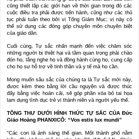
cũng thiết lập các giới hạn về thời gian trong đó các
cuộc điều tra phải được tiến hành, cũng như các thủ
tục phải tuân theo bởi vị Tổng Giám Mục; vị này có
thể sử dụng các đóng góp chuyên môn chuyên biệt
của giáo dân.
Cuối cùng, Tự sắc nhấn mạnh đến việc chăm sóc
những người bị thiệt hại và tầm quan trọng phải chào
đón họ, lắng nghe họ và đồng hành cùng họ, cung cấp
cho họ sự hỗ trợ về tinh thần và y tế mà họ cần.
Mong muốn sâu sắc của chúng ta là Tự sắc mới này,
được kèm theo bằng lời cầu nguyện và được thúc
đẩy bằng việc hoán cải, sẽ góp phần xóa bỏ tai họa
lạm dụng tình dục trẻ vị thành niên và người yếu thế.
TÔNG THƯ DƯỚI HÌNH THỨC TỰ SẮC CỦA Đức
Giáo Hoàng PHANXICÔ: “Vos estis lux mundi”
“Các con là ánh sáng thế gian. Một thành phố nằm