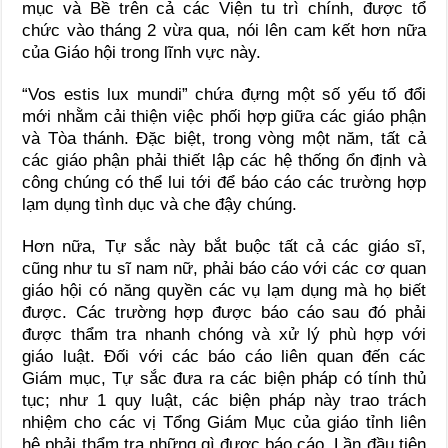
mục và Bề trên cả các Viện tu trì chính, được tổ
chức vào tháng 2 vừa qua, nói lên cam kết hơn nữa
của Giáo hội trong lĩnh vực này.
“Vos estis lux mundi” chứa đựng một số yếu tố đổi
mới nhằm cải thiện việc phối hợp giữa các giáo phận
và Tòa thánh. Đặc biệt, trong vòng một năm, tất cả
các giáo phận phải thiết lập các hệ thống ổn định và
công chúng có thể lui tới để báo cáo các trường hợp
lạm dụng tình dục và che đậy chúng.
Hơn nữa, Tự sắc này bắt buộc tất cả các giáo sĩ,
cũng như tu sĩ nam nữ, phải báo cáo với các cơ quan
giáo hội có năng quyền các vụ lạm dụng mà họ biết
được. Các trường hợp được báo cáo sau đó phải
được thẩm tra nhanh chóng và xử lý phù hợp với
giáo luật. Đối với các báo cáo liên quan đến các
Giám mục, Tự sắc đưa ra các biện pháp có tính thủ
tục; như 1 quy luật, các biện pháp này trao trách
nhiệm cho các vị Tổng Giám Mục của giáo tỉnh liên
hệ phải thẩm tra những gì được báo cáo. Lần đầu tiên