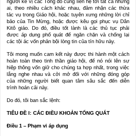
người kế vị các Tông đồ cũng liên hệ tới tất cả những
ai, theo nhiều cách khác nhau, đảm nhận các thừa
tác vụ trong Giáo hội, hoặc tuyên xưng những lời chỉ
bảo của Tin Mừng, hoặc được kêu gọi phục vụ Dân
Kitô giáo. Do đó, điều tốt lành là các thủ tục phải
được áp dụng phổ quát để ngăn chặn và chống lại
các tội ác vốn phản bội lòng tin của tín hữu này.
Tôi mong muốn cam kết này được thi hành một cách
hoàn toàn theo tinh thần giáo hội, để nó nói lên sự
hiệp thông vốn giữ cho chúng ta hợp nhất, trong việc
lắng nghe nhau và cởi mở đối với những đóng góp
của những người biết quan tâm sâu sắc đến diễn
trình hoán cải này.
Do đó, tôi ban sắc lệnh:
TIÊU ĐỀ I: CÁC ĐIỀU KHOẢN TỔNG QUÁT
Điều 1 – Phạm vi áp dụng