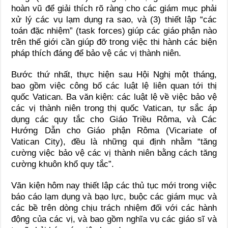
hoàn vũ để giải thích rõ ràng cho các giám mục phải
xử lý các vụ lạm dụng ra sao, và (3) thiết lập “các
toán đặc nhiệm” (task forces) giúp các giáo phận nào
trên thế giới cần giúp đỡ trong việc thi hành các biện
pháp thích đáng để bảo vệ các vị thành niên.
Bước thứ nhất, thực hiện sau Hội Nghị một tháng,
bao gồm việc công bố các luật lệ liên quan tới thị
quốc Vatican. Ba văn kiện: các luật lệ về việc bảo vệ
các vị thành niên trong thị quốc Vatican, tự sắc áp
dụng các quy tắc cho Giáo Triều Rôma, và Các
Hướng Dẫn cho Giáo phận Rôma (Vicariate of
Vatican City), đều là những qui định nhằm “tăng
cường việc bảo vệ các vị thành niên bằng cách tăng
cường khuôn khổ quy tắc”.
Văn kiện hôm nay thiết lập các thủ tục mới trong việc
báo cáo lạm dụng và bạo lực, buộc các giám mục và
các bề trên dòng chịu trách nhiệm đối với các hành
động của các vị, và bao gồm nghĩa vụ các giáo sĩ và