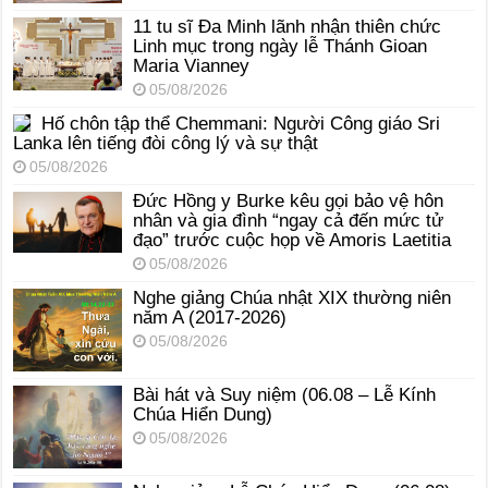
11 tu sĩ Đa Minh lãnh nhận thiên chức
Linh mục trong ngày lễ Thánh Gioan
Maria Vianney
05/08/2026
Hố chôn tập thể Chemmani: Người Công giáo Sri
Lanka lên tiếng đòi công lý và sự thật
05/08/2026
Đức Hồng y Burke kêu gọi bảo vệ hôn
nhân và gia đình “ngay cả đến mức tử
đạo” trước cuộc họp về Amoris Laetitia
05/08/2026
Nghe giảng Chúa nhật XIX thường niên
năm A (2017-2026)
05/08/2026
Bài hát và Suy niệm (06.08 – Lễ Kính
Chúa Hiển Dung)
05/08/2026