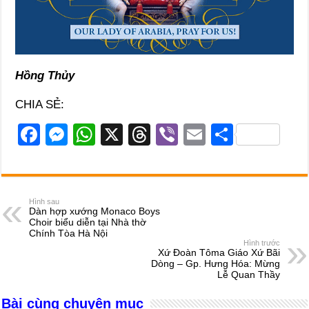
Hồng Thủy
CHIA SẺ:
F
M
W
X
T
Vi
E
S
a
e
h
hr
b
m
h
c
ss
at
e
er
ail
ar
e
e
s
a
e
Hình sau
Dàn hợp xướng Monaco Boys
b
n
A
d
Choir biểu diễn tại Nhà thờ
Chính Tòa Hà Nội
o
g
p
s
Hình trước
Xứ Đoàn Tôma Giáo Xứ Bãi
o
er
p
Dòng – Gp. Hưng Hóa: Mừng
Lễ Quan Thầy
k
Bài cùng chuyên mục