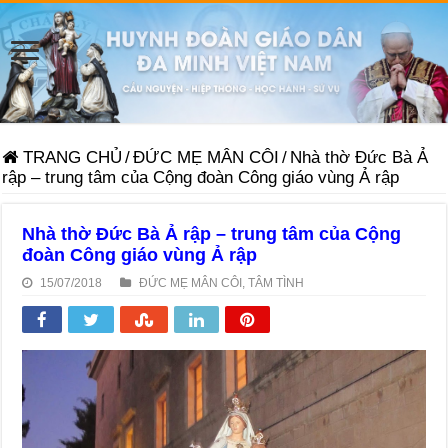
TRANG CHỦ
/
ĐỨC MẸ MÂN CÔI
/
Nhà thờ Đức Bà Ả
rập – trung tâm của Cộng đoàn Công giáo vùng Ả rập
Nhà thờ Đức Bà Ả rập – trung tâm của Cộng
đoàn Công giáo vùng Ả rập
15/07/2018
ĐỨC MẸ MÂN CÔI
,
TÂM TÌNH