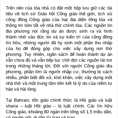
Trên nền của tòa nhà có đặt một hộp lưu giữ các tài
liệu về lịch sử Giáo hội Công giáo thế giới, lịch sử
cộng đồng Công giáo của hạt đại diện tông tòa và
thông tin tóm tắt về nhà thờ chính tòa. Các nguồn tin
địa phương nói rằng dự án được sinh ra và hình
thành nhờ vào đức tin và sự kiên trì của cộng đồng
tín hữu, những người đã hy sinh một phần thu nhập
của họ để đóng góp cho việc xây dựng nơi thờ
phượng. Tuy nhiên, ngân sách để hoàn thành dự án
vẫn chưa đủ và vẫn tiếp tục chờ đợi các nguồn tài trợ
trong những tháng tới. Đối với người Công giáo địa
phương, phần lớn là người nhập cư, thường bị xách
nhiễu, phân biệt đối xử, khó khăn, việc xây dựng một
nhà thờ và một trung tâm liên kết là lý do của niềm tự
hào và hài lòng.
Tại Bahrain, tôn giáo chính thức là Hồi giáo và luật
sharia – luật Hồi giáo – là luật chính. Các tín hữu
Công giáo, khoảng 80 ngàn trên tổng số 1,5 triệu dân,
có nguồn gốc di dân từ Iraq và Iran.