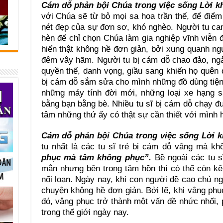
Cám dỗ phản bội Chúa trong việc sống Lời 
với Chúa sẽ từ bỏ mọi sa hoa trần thế, để điể
nét đẹp của sự đơn sơ, khó nghèo. Người tu cam
hèn để chỉ chọn Chúa làm gia nghiệp vĩnh viễn 
hiến thật không hề đơn giản, bởi xung quanh ngư
đêm vây hãm. Người tu bị cám dỗ chao đảo, ng
quyền thế, danh vọng, giầu sang khiến họ quên 
bị cám dỗ sắm sửa cho mình những đồ dùng tiện n
những máy tính đời mới, những loại xe hạng 
bằng bạn bằng bè. Nhiều tu sĩ bị cám dỗ chạy đu
tâm những thứ ấy có thật sự cần thiết với mình
Cám dỗ phản bội Chúa trong việc sống Lời 
tu nhất là các tu sĩ trẻ bị cám dỗ vâng mà k
phục mà tâm không phục”.
Bề ngoài các tu 
mắn nhưng bên trong tâm hồn thì có thể còn kê
nổi loạn. Ngày nay, khi con người đề cao chủ ng
chuyện không hề đơn giản. Bởi lẽ, khi vâng phục
đó, vâng phục trở thành một vấn đề nhức nhối, 
trong thế giới ngày nay.