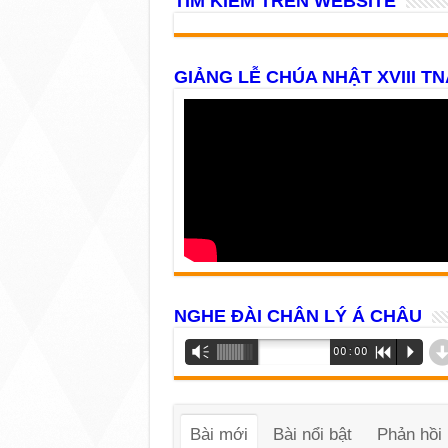
TÌM KIẾM TRÊN WEBSITE
GIẢNG LỄ CHÚA NHẬT XVIII TN
NGHE ĐÀI CHÂN LÝ Á CHÂU
Trình
Vm
00:00
R
P
phát
âm
thanh
Bài mới
Bài nổi bật
Phản hồi