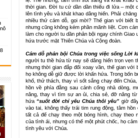
lệ. Thế nhưng, tâm tình sốt sắng và khát khao
thời gian. Đời tu cứ dần dần thiếu đi lửa – một 
lên tình yêu và khát khao dâng hiến. Phải chăng
nhiều thứ cám dỗ, gọi mời? Thế gian với biết
n
nhưng cũng không kém phần mãnh liệt. Cơn cám 
-nô
làm cho người tu dần phản bội ngay chính Giao
hứa trước mặt Thiên Chúa và Cộng đoàn.
 8
Cám dỗ phản bội Chúa trong việc sống Lời kh
người tu thề hứa từ nay sẽ dâng hiến trọn vẹn t
nhưng thời gian đắp đổi xoay vần, thế gian với 
họ không dễ giữ được lời khấn hứa. Trong bốn b
khổ, thử thách, thay vì sốt sắng chạy đến Chúa,
hồn về phía đằng sau cánh cổng nhà dòng, m
nâng, thay vì tìm sự an ủi, chia sẻ, đỡ nâng t
hứa
“suốt đời chỉ yêu Chúa thôi yêu”
giờ đây
vào tai, không thấy trái tim rung động, tâm hồ
tất cả để chạy theo một bóng hình, chạy theo
của tình ái, nhưng có thể một phút chốc, họ cảm
tình yêu với Chúa.