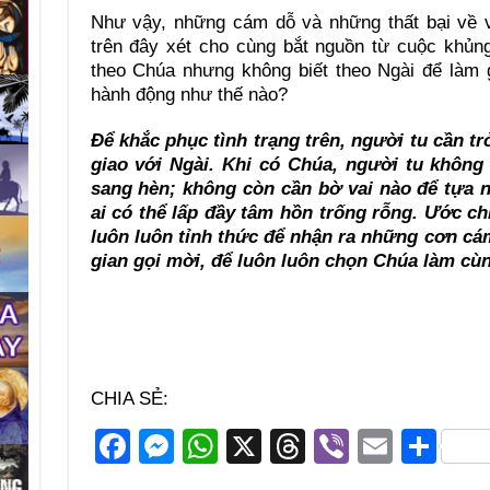
Như vậy, những cám dỗ và những thất bại về 
trên đây xét cho cùng bắt nguồn từ cuộc khủng
theo Chúa nhưng không biết theo Ngài để làm g
hành động như thế nào?
Để khắc phục tình trạng trên, người tu cần tr
giao với Ngài. Khi có Chúa, người tu không 
sang hèn; không còn cần bờ vai nào để tựa 
ai có thể lấp đầy tâm hồn trống rỗng. Ước ch
luôn luôn tỉnh thức để nhận ra những cơn cá
gian gọi mời, để luôn luôn chọn Chúa làm cùn
CHIA SẺ:
F
M
W
X
T
Vi
E
S
a
e
h
hr
b
m
h