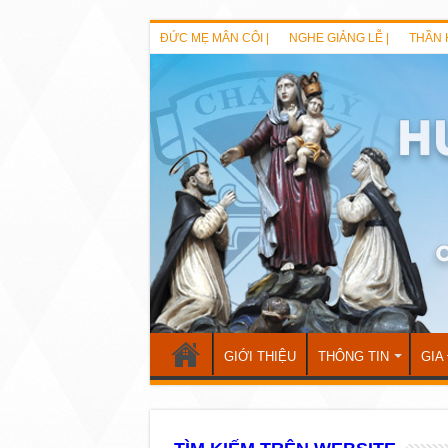
ĐỨC MẸ MÂN CÔI |
NGHE GIẢNG LỄ |
THẦN 
GIỚI THIỆU
THÔNG TIN
GIA