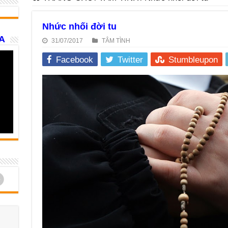
Nhức nhối đời tu
A
31/07/2017
TÂM TÌNH
Facebook
Twitter
Stumbleupon
d