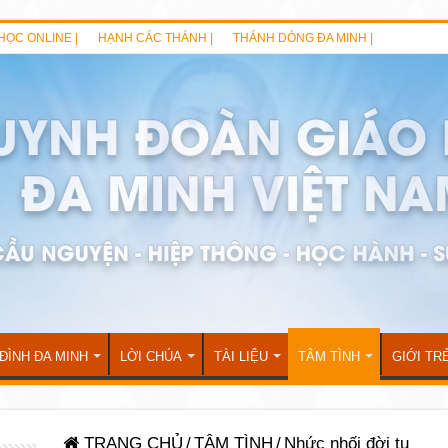
HỌC ONLINE |
HẠNH CÁC THÁNH |
THÁNH DÒNG ĐA MINH |
 ĐÌNH ĐA MINH
LỜI CHÚA
TÀI LIỆU
TÂM TÌNH
GIỚI TR
TRANG CHỦ
/
TÂM TÌNH
/
Nhức nhối đời tu