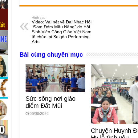
c
ss
at
e
er
ail
ar
e
e
s
a
e
Hình sau
Video: Vài nét về Đại Nhạc Hội
b
n
A
d
“Đom Đóm Mầu Nắng” do Hội
Sinh Viên Công Giáo Việt Nam
o
g
p
s
tổ chức tại Saigòn Performing
Arts
o
er
p
Bài cùng chuyên mục
k
Sức sống nơi giáo
điểm Đất Mũi
06/08/2026
Chuyện Huynh Đ
Hy lễ tình yêu