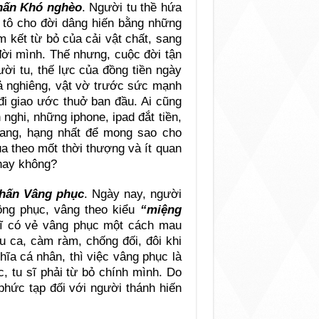
khấn Khó nghèo
. Người tu thề hứa
m tô cho đời dâng hiến bằng những
 kết từ bỏ của cải vật chất, sang
đời mình. Thế nhưng, cuộc đời tận
ời tu, thế lực của đồng tiền ngày
ả nghiêng, vật vờ trước sức mạnh
đi giao ước thuở ban đầu. Ai cũng
ghi, những iphone, ipad đắt tiền,
sang, hạng nhất để mong sao cho
a theo mốt thời thượng và ít quan
 hay không?
khấn Vâng phục
. Ngày nay, người
hông phục, vâng theo kiểu
“miệng
sĩ có vẻ vâng phục một cách mau
u ca, càm ràm, chống đối, đôi khi
hĩa cá nhân, thì việc vâng phục là
, tu sĩ phải từ bỏ chính mình. Do
phức tạp đối với người thánh hiến