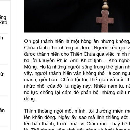
ống
Zita
nh
Ơn gọi thánh hiến là một hồng ân nhưng không,
Chúa dành cho những ai được Người kêu gọi v
được thánh hiến cho Thiên Chúa qua việc minh 
ba lời khuyên Phúc Âm: Khiết tịnh – Khó nghè
Mừng. Họ là những người sống trong thế gian n
vậy, người thánh hiến vẫn không thôi là con n
Từ
manh, giới hạn. Chính tội lỗi, thế gian và xác 
nhức nhối của đời tu ngày nay. Nhiều nam tu, n
nỗ lực chống lại cám dỗ phản bội những điều 
dòng.
ên
Thỉnh thoảng ngồi một mình, tôi thường miên m
lên khấn dòng. Ngày ấy sao mà linh thiêng sốt
lên bàn thánh, trước mặt vị Giám mục, hay bề 