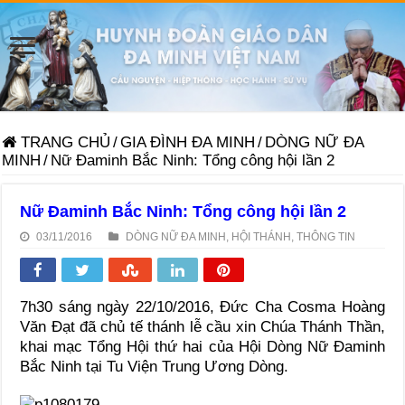
TRANG CHỦ
/
GIA ĐÌNH ĐA MINH
/
DÒNG NỮ ĐA
MINH
/
Nữ Đaminh Bắc Ninh: Tổng công hội lần 2
Nữ Đaminh Bắc Ninh: Tổng công hội lần 2
03/11/2016
DÒNG NỮ ĐA MINH
,
HỘI THÁNH
,
THÔNG TIN
7h30 sáng ngày 22/10/2016, Đức Cha Cosma Hoàng
Văn Đạt đã chủ tế thánh lễ cầu xin Chúa Thánh Thần,
khai mạc Tổng Hội thứ hai của Hội Dòng Nữ Đaminh
Bắc Ninh tại Tu Viện Trung Ương Dòng.