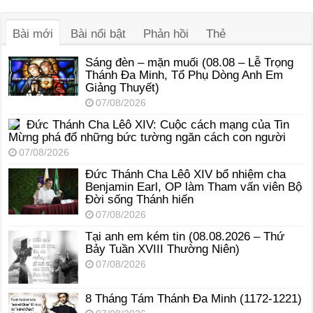
âm
thanh
Bài mới
Bài nổi bật
Phản hồi
Thẻ
Sáng đèn – mặn muối (08.08 – Lễ Trọng
Thánh Đa Minh, Tổ Phụ Dòng Anh Em
Giảng Thuyết)
07/08/2026
Đức Thánh Cha Lêô XIV: Cuộc cách mạng của Tin
Mừng phá đổ những bức tường ngăn cách con người
07/08/2026
Đức Thánh Cha Lêô XIV bổ nhiệm cha
Benjamin Earl, OP làm Tham vấn viên Bộ
Đời sống Thánh hiến
07/08/2026
Tại anh em kém tin (08.08.2026 – Thứ
Bảy Tuần XVIII Thường Niên)
07/08/2026
8 Tháng Tám Thánh Ða Minh (1172-1221)