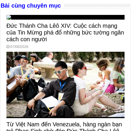
o
er
p
Bài cùng chuyên mục
k
Đức Thánh Cha Lêô XIV: Cuộc cách mạng
của Tin Mừng phá đổ những bức tường ngăn
cách con người
07/08/2026
Từ Việt Nam đến Venezuela, hàng ngàn bạn