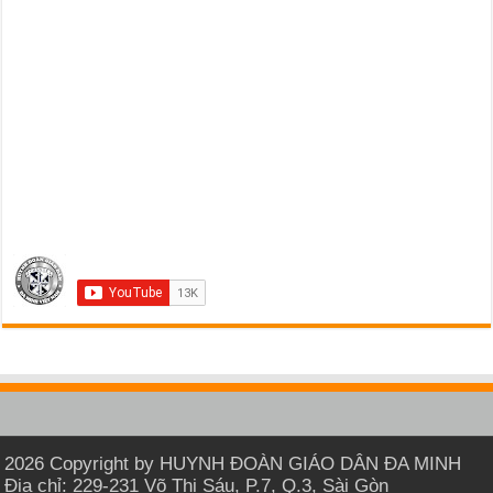
2026 Copyright by HUYNH ĐOÀN GIÁO DÂN ĐA MINH
Địa chỉ: 229-231 Võ Thị Sáu, P.7, Q.3, Sài Gòn