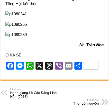
Tổng Hội kết thúc.
Nt. Trần Nha
CHIA SẺ:
F
M
W
X
T
Vi
E
S
a
e
h
hr
b
m
h
c
ss
at
e
er
ail
ar
e
e
s
a
e
Hình sau
Nghe giảng Lễ Các Đẳng Linh
b
n
A
d
Hồn (2016)
Hình trước
o
g
p
s
Thơ: Lời nguyện