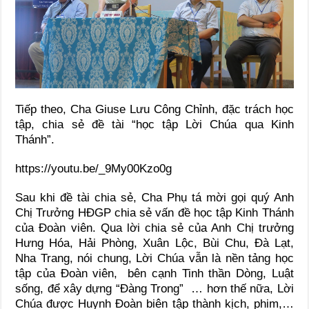
Tiếp theo, Cha Giuse Lưu Công Chỉnh, đặc trách học
tập, chia sẻ đề tài “học tập Lời Chúa qua Kinh
Thánh”.
https://youtu.be/_9My00Kzo0g
Sau khi đề tài chia sẻ, Cha Phụ tá mời gọi quý Anh
Chị Trưởng HĐGP chia sẻ vấn đề học tập Kinh Thánh
của Đoàn viên. Qua lời chia sẻ của Anh Chị trưởng
Hưng Hóa, Hải Phòng, Xuân Lộc, Bùi Chu, Đà Lạt,
Nha Trang, nói chung, Lời Chúa vẫn là nền tảng học
tập của Đoàn viên, bên cạnh Tinh thần Dòng, Luật
sống, để xây dựng “Đàng Trong” … hơn thế nữa, Lời
Chúa được Huynh Đoàn biên tập thành kịch, phim,…