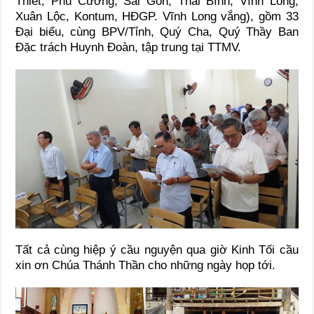
Thiết, Phú Cường, Sài Gòn, Thái Bình, Vĩnh Long,
Xuân Lộc, Kontum, HĐGP. Vĩnh Long vắng), gồm 33
Đại biểu, cùng BPV/Tỉnh, Quý Cha, Quý Thầy Ban
Đặc trách Huynh Đoàn, tập trung tại TTMV.
Tất cả cùng hiệp ý cầu nguyện qua giờ Kinh Tối cầu
xin ơn Chúa Thánh Thần cho những ngày họp tới.