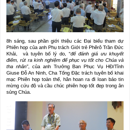
8h sáng, sau phần giới thiệu các Đại biểu tham dự
Phiên họp của anh Phụ trách Giới trẻ Phêrô Trần Đức
Khải, và tuyên bố lý do, “
để đánh giá ưu khuyết
điểm, rút ra kinh nghiệm để phục vụ tốt cho Chúa và
tha nhân”
, của anh Trưởng Ban Phục Vụ HĐ/Tỉnh
Giuse Đỗ An Ninh, Cha Tổng Đặc trách tuyên bố khai
mạc Phiên họp toàn thể, hân hoan ra đi loan báo tin
mừng cứu độ và cầu chúc phiên họp tốt đẹp trong ân
sủng Chúa.