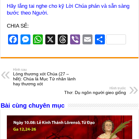
Hãy lắng tai nghe cho kỹ Lời Chúa phán và sẵn sàng
bước theo Người.
CHIA SẺ:
F
M
W
X
T
Vi
E
S
a
e
h
hr
b
m
h
c
ss
at
e
er
ail
ar
e
e
s
a
e
Hình sau
Lòng thương xót Chúa (27 –
b
n
A
d
hết): Chúa là Mục Tử nhân lành
hay thương xót
o
g
p
s
Hình trước
Thơ: Dụ ngôn người gieo giống
o
er
p
Bài cùng chuyên mục
k