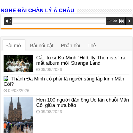
NGHE ĐÀI CHÂN LÝ Á CHÂU
Trình
Vm
00:00
R
P
phát
âm
thanh
Bài mới
Bài nổi bật
Phản hồi
Thẻ
Các tu sĩ Đa Minh “Hillbilly Thomists” ra
mắt album mới Strange Land
09/08/2026
Thánh Đa Minh có phải là người sáng lập kinh Mân
Côi?
09/08/2026
Hơn 100 người đàn ông Úc lần chuỗi Mân
Côi giữa mưa bão
09/08/2026