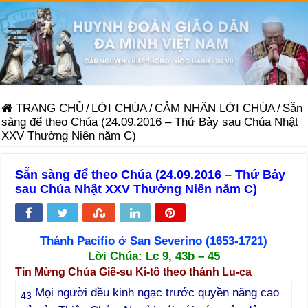
TRANG CHỦ
/
LỜI CHÚA
/
CẢM NHẬN LỜI CHÚA
/
Sẵn
sàng để theo Chúa (24.09.2016 – Thứ Bảy sau Chúa Nhật
XXV Thường Niên năm C)
Sẵn sàng để theo Chúa (24.09.2016 – Thứ Bảy
sau Chúa Nhật XXV Thường Niên năm C)
Thánh Pacifio ở San Severino (1653-1721)
Lời Chúa:
L
c 9, 43b – 45
Tin Mừng Chúa Giê-su Ki-tô theo thánh Lu-ca
Mọi người đều kinh ngạc trước quyền năng cao
43