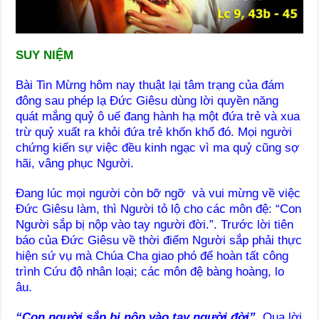
SUY NIỆM
Bài Tin Mừng hôm nay thuật lại tâm trạng của đám
đông sau phép lạ Đức Giêsu dùng lời quyền năng
quát mắng quỷ ô uế đang hành hạ một đứa trẻ và xua
trừ quỷ xuất ra khỏi đứa trẻ khốn khổ đó. Mọi người
chứng kiến sự việc đều kinh ngạc vì ma quỷ cũng sợ
hãi, vâng phục Người.
Đang lúc mọi người còn bỡ ngỡ và vui mừng về việc
Đức Giêsu làm, thì Người tỏ lộ cho các môn đệ: “Con
Người sắp bị nộp vào tay người đời.”. Trước lời tiên
báo của Đức Giêsu về thời điểm Người sắp phải thực
hiện sứ vụ mà Chúa Cha giao phó để hoàn tất công
trình Cứu độ nhân loại; các môn đệ bàng hoàng, lo
âu.
“Con người sắp bị nộp vào tay người đời”.
Qua lời