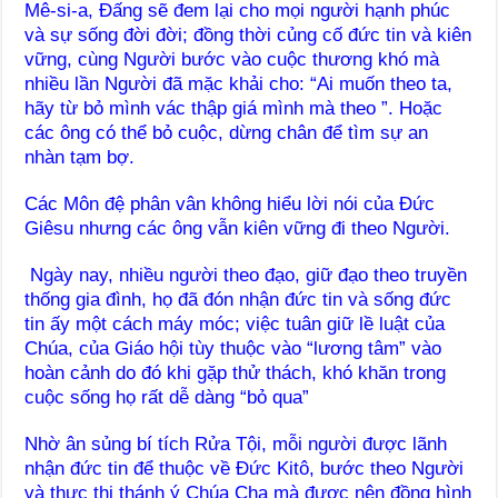
Mê-si-a, Đấng sẽ đem lại cho mọi người hạnh phúc
và sự sống đời đời; đồng thời củng cố đức tin và kiên
vững, cùng Người bước vào cuộc thương khó mà
nhiều lần Người đã mặc khải cho: “Ai muốn theo ta,
hãy từ bỏ mình vác thập giá mình mà theo ”. Hoặc
các ông có thể bỏ cuộc, dừng chân để tìm sự an
nhàn tạm bợ.
Các Môn đệ phân vân không hiểu lời nói của Đức
Giêsu nhưng các ông vẫn kiên vững đi theo Người.
Ngày nay, nhiều người theo đạo, giữ đạo theo truyền
thống gia đình, họ đã đón nhận đức tin và sống đức
tin ấy một cách máy móc; việc tuân giữ lề luật của
Chúa, của Giáo hội tùy thuộc vào “lương tâm” vào
hoàn cảnh do đó khi gặp thử thách, khó khăn trong
cuộc sống họ rất dễ dàng “bỏ qua”
Nhờ ân sủng bí tích Rửa Tội, mỗi người được lãnh
nhận đức tin để thuộc về Đức Kitô, bước theo Người
và thực thi thánh ý Chúa Cha mà được nên đồng hình