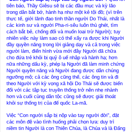
tiên báo, Thầy Giêsu sẽ bị các đầu mục và kỳ lão
trong dân bắt bớ, hành hạ như một kẻ tội đồ; (vì trên
thực tế, giới lãnh đạo tinh thần người Do Thái, nhất là
các kinh sư và người Pha-ri-sêu luôn thù ghét, tìm
cách bắt bẻ, chống đối và muốn loại trừ Người); tuy
nhiên việc này làm sao có thể xẩy ra được khi Người
đầy quyền năng trong lời giảng dạy và cả trong việc
người làm, điển hình vừa mới đây Người đã chữa
cho đứa trẻ khỏi bị quỷ ô uế nhập và hành hạ; hơn
nữa những dấu kỳ, phép lạ Người đã làm minh chứng
Người quyền năng và Người đang được dân chúng
ngưỡng mộ; cả các ông cũng thế, các ông tin và đi
theo Người với kỳ vọng xã hội Do Thái sẽ được biến
đổi với các tập tục truyền thống trở nên nhẹ nhành
hơn và cuối cùng dân tộc cũng sẽ được giải thoát
khỏi sự thống trị của đế quốc La-mã.
Việc “Con người sắp bị nộp vào tay người đời”, đặt
các môn đệ vào tình huống phải chọn lựa: duy trì
niềm tin Người là con Thiên Chúa, là Chúa và là Đấng