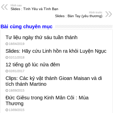
e
e
s
a
e
Hình sau
Slides : Tình Yêu và Tình Bạn
b
n
A
d
Hình trước
Slides : Bàn Tay (yêu thương)
o
g
p
s
Bài cùng chuyên mục
o
er
p
k
Tư liệu ngày thứ sáu tuần thánh
18/04/2019
Slides: Hãy cứu Linh hồn ra khỏi Luyện Ngục
02/11/2018
12 tiếng gõ lúc nửa đêm
02/01/2017
Clips: Các kỷ vật thánh Gioan Maisan và di
tích thánh Martino
18/09/2015
Đức Giêsu trong Kinh Mân Côi : Mùa
Thương
13/09/2015