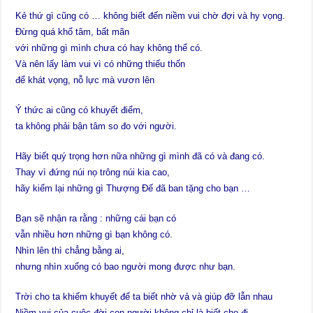
Kẻ thứ gì cũng có … không biết đến niềm vui chờ đợi và hy vọng.
Đừng quá khổ tâm, bất mãn
với những gì mình chưa có hay không thể có.
Và nên lấy làm vui vì có những thiếu thốn
để khát vọng, nỗ lực mà vươn lên
Ý thức ai cũng có khuyết điểm,
ta không phải bận tâm so đo với người.
Hãy biết quý trọng hơn nữa những gì mình đã có và đang có.
Thay vì đứng núi nọ trông núi kia cao,
hãy kiểm lại những gì Thượng Đế đã ban tặng cho bạn …
Bạn sẽ nhận ra rằng : những cái bạn có
vẫn nhiều hơn những gì bạn không có.
Nhìn lên thì chẳng bằng ai,
nhưng nhìn xuống có bao người mong được như bạn.
Trời cho ta khiếm khuyết để ta biết nhờ vả và giúp đỡ lẫn nhau
Niềm vui của cuộc đời con người không chỉ là biết cho đi