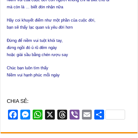
mà còn là … biết đón nhận nữa
Hãy coi khuyết điểm như một phần của cuộc đời,
bạn sẽ thấy lạc quan và yêu đời hơn
Đừng để niềm vui tuột khỏi tay,
đừng ngồi đó ủ rũ đêm ngày
hoặc giải sầu bằng chén rượu say
Chúc bạn luôn tìm thấy
Niềm vui hạnh phúc mỗi ngày
CHIA SẺ:
F
M
W
X
T
Vi
E
S
a
e
h
hr
b
m
h
c
ss
at
e
er
ail
ar