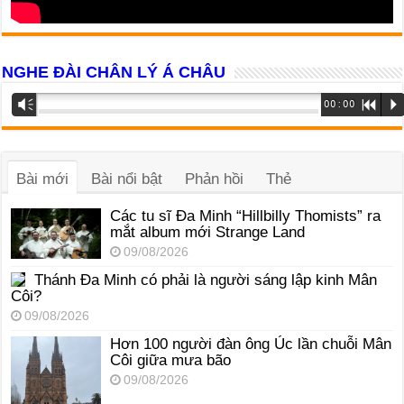
NGHE ĐÀI CHÂN LÝ Á CHÂU
Trình
Vm
00:00
R
P
phát
âm
thanh
Bài mới
Bài nổi bật
Phản hồi
Thẻ
Các tu sĩ Đa Minh “Hillbilly Thomists” ra
mắt album mới Strange Land
09/08/2026
Thánh Đa Minh có phải là người sáng lập kinh Mân
Côi?
09/08/2026
Hơn 100 người đàn ông Úc lần chuỗi Mân
Côi giữa mưa bão
09/08/2026