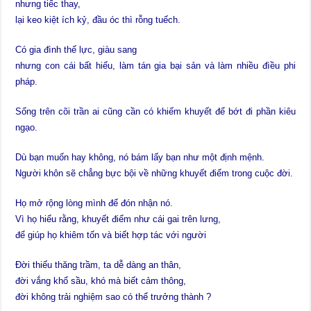
nhưng tiếc thay,
lại keo kiệt ích kỷ, đầu óc thì rỗng tuếch.
Có gia đình thế lực, giàu sang
nhưng con cái bất hiếu, làm tán gia bại sản và làm nhiều đìều phi
pháp.
Sống trên cõi trần ai cũng cần có khiếm khuyết để bớt đi phần kiêu
ngạo.
Dù bạn muốn hay không, nó bám lấy bạn như một định mệnh.
Người khôn sẽ chẳng bực bội về những khuyết điểm trong cuộc đời.
Họ mở rộng lòng mình để đón nhận nó.
Vì họ hiểu rằng, khuyết điểm như cái gai trên lưng,
để giúp họ khiêm tốn và biết hợp tác với người
Đời thiếu thăng trầm, ta dễ dàng an thân,
đời vắng khổ sầu, khó mà biết cảm thông,
đời không trải nghiệm sao có thể trưởng thành ?