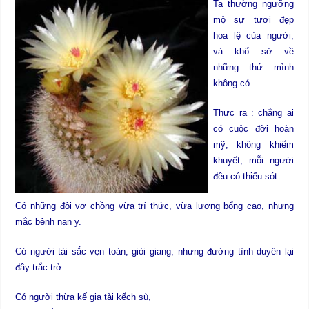
Ta thường ngưỡng
mộ sự tươi đẹp
hoa lệ của người,
và khổ sở về
những thứ mình
không có.
Thực ra : chẳng ai
có cuộc đời hoàn
mỹ, không khiếm
khuyết, mỗi người
đều có thiếu sót.
Có những đôi vợ chồng vừa trí thức, vừa lương bổng cao, nhưng
mắc bệnh nan y.
Có người tài sắc vẹn toàn, giỏi giang, nhưng đường tình duyên lại
đầy trắc trở.
Có người thừa kế gia tài kếch sù,