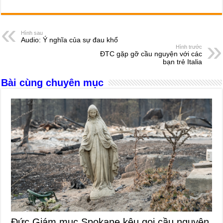
a
e
h
hr
b
m
h
c
ss
at
e
er
ail
ar
e
e
s
a
e
Hình sau
Audio: Ý nghĩa của sự đau khổ
b
n
A
d
Hình trước
ĐTC gặp gỡ cầu nguyện với các
o
g
p
s
bạn trẻ Italia
o
er
p
Bài cùng chuyên mục
k
Đức Giám mục Spokane kêu gọi cầu nguyện