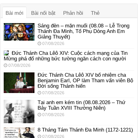
thanh
Bài mới
Bài nổi bật
Phản hồi
Thẻ
Sáng đèn – mặn muối (08.08 – Lễ Trọng
Thánh Đa Minh, Tổ Phụ Dòng Anh Em
Giảng Thuyết)
07/08/2026
Đức Thánh Cha Lêô XIV: Cuộc cách mạng của Tin
Mừng phá đổ những bức tường ngăn cách con người
07/08/2026
Đức Thánh Cha Lêô XIV bổ nhiệm cha
Benjamin Earl, OP làm Tham vấn viên Bộ
Đời sống Thánh hiến
07/08/2026
Tại anh em kém tin (08.08.2026 – Thứ
Bảy Tuần XVIII Thường Niên)
07/08/2026
8 Tháng Tám Thánh Ða Minh (1172-1221)
07/08/2026