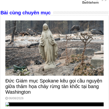
Bethlehem
o
er
p
Bài cùng chuyên mục
k
Đức Giám mục Spokane kêu gọi cầu nguyện
giữa thảm họa cháy rừng tàn khốc tại bang
Washington
06/08/2026