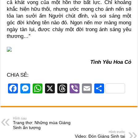
cả khát vọng của một hồn thơ bất lực. Chỉ khoảng
khắc hiện hữu thôi, nhưng ước mong cho ánh nến sẽ
tỏa lan sưởi ấm Người chút đỉnh, và soi sáng một
góc đời không tên nào đó. Ngọn nến mơ màng mong
ngày tàn lụi, được cháy một đời trong ánh sáng yêu
thương…”
Tình Yêu Hoa Cỏ
CHIA SẺ:
F
M
W
X
T
Vi
E
S
a
e
h
hr
b
m
h
c
ss
at
e
er
ail
ar
e
e
s
a
e
Hình sau
Trang thơ: Những mùa Giáng
b
n
A
d
Sinh ấn tượng
Hình trước
o
g
p
s
Video: Đón Giáng Sinh tại