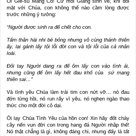
Ôi Giê-su Máng Cỏ! Cứ mỗi Giáng sinh về, khi đối
mặt với Chúa, con không thể nào cầm lòng được
trước những ý tưởng:
“Người được sinh ra để chết cho con.
Tấm thân hài nhi bé bỏng nhưng vô cùng thánh thiện
ấy, lại gánh lấy tội lỗi đời con và tội lỗi của cả nhân
loài.
Đôi tay Người dang ra để ôm lấy con vào tình ái,
nhưng cũng để ôm lấy hết đau khổ của sứ mạng
thiên sai…”
Và tình yêu Chúa làm trái tim con nứt vỡ… nó đau
đớn từng hồi, nó run rẩy vì yêu, nó nghẹn ngào thao
thức cho một đời cỏ dại.
Ôi lạy Chúa Tình Yêu của hồn con! Xin hãy đốt cháy
cây nến vụn đời con trong hang đá Người nhập thế!
Nó thật chẳng là gì, không đáng chi, nhưng đấy là tất