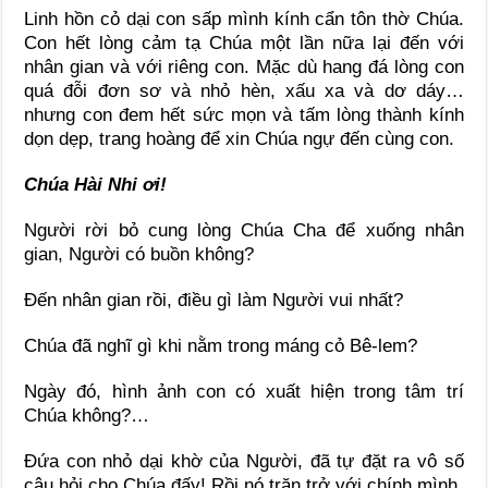
Linh hồn cỏ dại con sấp mình kính cẩn tôn thờ Chúa.
Con hết lòng cảm tạ Chúa một lần nữa lại đến với
nhân gian và với riêng con. Mặc dù hang đá lòng con
quá đỗi đơn sơ và nhỏ hèn, xấu xa và dơ dáy…
nhưng con đem hết sức mọn và tấm lòng thành kính
dọn dẹp, trang hoàng để xin Chúa ngự đến cùng con.
Chúa Hài Nhi ơi!
Người rời bỏ cung lòng Chúa Cha để xuống nhân
gian, Người có buồn không?
Đến nhân gian rồi, điều gì làm Người vui nhất?
Chúa đã nghĩ gì khi nằm trong máng cỏ Bê-lem?
Ngày đó, hình ảnh con có xuất hiện trong tâm trí
Chúa không?…
Đứa con nhỏ dại khờ của Người, đã tự đặt ra vô số
câu hỏi cho Chúa đấy! Rồi nó trăn trở với chính mình