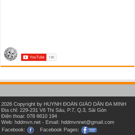
2026 Copyright by HUYNH ĐOÀN GIÁO DÂN ĐA MINH
Địa chỉ: 229-231 Võ Thị Sáu, P.7, Q.3, Sài Gòn
Điện thoại: 078 6610 194
Web: hddmvn.net - Email: hddmvnnet@gmail.com
Facebook:
Facebook Pages: