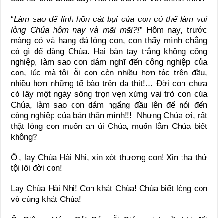
“
Làm sao để linh hồn cát bụi của con có thể làm vui
lòng Chúa hôm nay và mãi mãi?!
” Hôm nay, trước
máng cỏ và hang đá lòng con, con thấy mình chẳng
có gì để dâng Chúa. Hai bàn tay trắng không công
nghiệp, làm sao con dám nghĩ đến công nghiệp của
con, lúc mà tội lỗi con còn nhiều hơn tóc trên đầu,
nhiều hơn những tế bào trên da thịt!… Đời con chưa
có lấy một ngày sống trọn vẹn xứng vai trò con của
Chúa, làm sao con dám ngẩng đầu lên để nói đến
công nghiệp của bản thân mình!!! Nhưng Chúa ơi, rất
thật lòng con muốn an ủi Chúa, muốn lắm Chúa biết
không?
Ôi, lạy Chúa Hài Nhi, xin xót thương con! Xin tha thứ
tội lỗi đời con!
Lạy Chúa Hài Nhi! Con khát Chúa! Chúa biết lòng con
vô cùng khát Chúa!