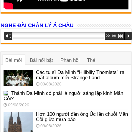
NGHE ĐÀI CHÂN LÝ Á CHÂU
Trình
Vm
00:00
R
P
phát
âm
thanh
Bài mới
Bài nổi bật
Phản hồi
Thẻ
Các tu sĩ Đa Minh “Hillbilly Thomists” ra
mắt album mới Strange Land
09/08/2026
Thánh Đa Minh có phải là người sáng lập kinh Mân
Côi?
09/08/2026
Hơn 100 người đàn ông Úc lần chuỗi Mân
Côi giữa mưa bão
09/08/2026