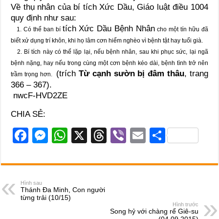
Về thụ nhân của bí tích Xức Dầu, Giáo luật điều 1004
quy định như sau:
tích Xức Dầu Bệnh Nhân
1. Có thể ban bí
cho một tín hữu đã
biết xử dụng trí khôn, khi họ lâm cơn hiểm nghèo vì bệnh tật hay tuổi già.
2. Bí tích này có thể lặp lại, nếu bệnh nhân, sau khi phục sức, lại ngã
bệnh nặng, hay nếu trong cùng một cơn bệnh kéo dài, bệnh tình trở nên
(trích
Từ cạnh sườn bị đâm thâu
, trang
trầm trọng hơn.
366 – 367).
nwcF-HVD2ZE
CHIA SẺ:
F
M
W
X
T
Vi
E
S
a
e
h
hr
b
m
h
c
ss
at
e
er
ail
ar
e
e
s
a
e
Hình sau
Thánh Đa Minh, Con người
b
n
A
d
từng trải (10/15)
Hình trước
o
g
p
s
Song hỷ với chàng rể Giê-su
(04.09.2015)