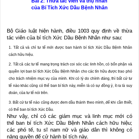
Bài 2: Thừa tác viên và thụ nhân
của Bí Tích Xức Dầu Bệnh Nhân
Bộ Giáo luật hiện hành, điều 1003 quy định về thừa
tác viên của bí tích Xức Dầu Bệnh Nhân như sau:
1. Tất cả và chỉ tư tế mới được ban hành bí tích Xức Dầu Bệnh Nhân
cách hữu hiệu.
2. Tất cả các tư tế mang trọng trách coi sóc các linh hồn, có bổn phận và
quyền lợi ban bí tích Xức Dầu Bệnh Nhân cho các tín hữu được trao phó
cho trách nhiệm mục vụ của mình. Khi có lý do chính đáng, thì bất cứ tư
tế nào khác cũng có thể ban bí tích này, miễn là có sự đồng ý, ít ra là suy
đoán, của tư tế nói trên.
3. Bất cứ tư tế nào cũng được đem dầu thánh theo mình, để khi cần thiết,
có thể ban bí tích Xức Dầu.
Như vậy, chỉ có các giám mục và linh mục mới có
thể ban bí tích Xức Dầu Bệnh Nhân cách hữu hiệu;
các phó tế, tu sĩ nam nữ và giáo dân thì không có
năng quyền để cử hành bí tích này.