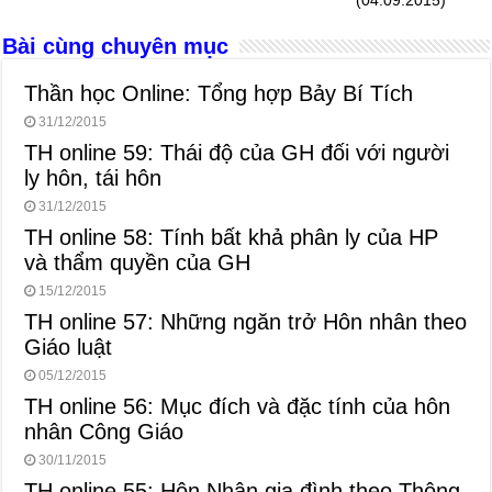
o
er
p
Bài cùng chuyên mục
k
Thần học Online: Tổng hợp Bảy Bí Tích
31/12/2015
TH online 59: Thái độ của GH đối với người
ly hôn, tái hôn
31/12/2015
TH online 58: Tính bất khả phân ly của HP
và thẩm quyền của GH
15/12/2015
TH online 57: Những ngăn trở Hôn nhân theo
Giáo luật
05/12/2015
TH online 56: Mục đích và đặc tính của hôn
nhân Công Giáo
30/11/2015
TH online 55: Hôn Nhân gia đình theo Thông