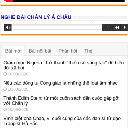
NGHE ĐÀI CHÂN LÝ Á CHÂU
Trình
Vm
00:00
R
P
phát
âm
thanh
Bài mới
Bài nổi bật
Phản hồi
Thẻ
Giám mục Nigeria: Trở thành “thiểu số sáng tạo” để biến
đổi xã hội
10/08/2026
Nếu các dòng tu Công giáo là những thể loại âm nhạc
10/08/2026
Thánh Edith Stein: từ một cuốn sách đến cuộc gặp gỡ
với Chân lý
10/08/2026
Vĩnh biệt cha Chao, vị cuối cùng của các đan sĩ tử đạo
Trappist Hà Bắc