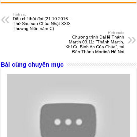
c
ss
at
e
er
ail
ar
e
e
s
a
e
Hình sau
Dấu chỉ thời đại (21.10.2016 –
b
n
A
d
Thứ Sáu sau Chúa Nhật XXIX
Thường Niên năm C)
o
g
p
s
Hình trước
Chương trình Đại lễ Thánh
o
er
p
Martin 03.11: “Thánh Martin,
Khí Cụ Bình An Của Chúa”, tại
k
Đền Thánh Martinô Hố Nai
Bài cùng chuyên mục