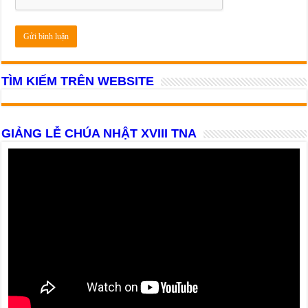
TÌM KIẾM TRÊN WEBSITE
GIẢNG LỄ CHÚA NHẬT XVIII TNA